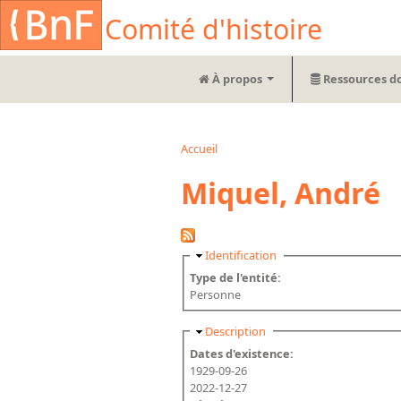
Aller au contenu principal
Cookies management panel
Comité d'histoire
À propos
Ressources d
Accueil
Vous êtes ici
Miquel, André
Masquer
Identification
Type de l'entité:
Personne
Masquer
Description
Dates d'existence:
1929-09-26
2022-12-27