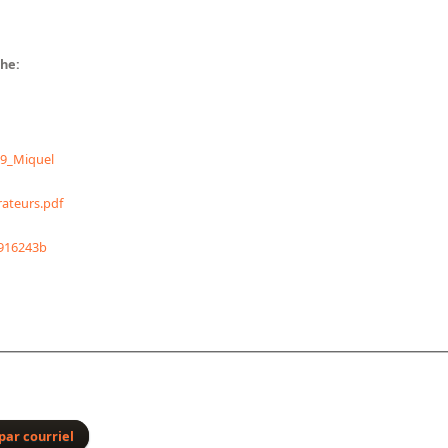
che:
A9_Miquel
ateurs.pdf
1916243b
par courriel