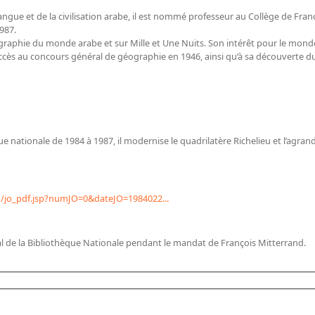
 langue et de la civilisation arabe, il est nommé professeur au Collège de Fra
987.
éographie du monde arabe et sur Mille et Une Nuits. Son intérêt pour le mo
ccès au concours général de géographie en 1946, ainsi qu’à sa découverte d
e nationale de 1984 à 1987, il modernise le quadrilatère Richelieu et l’agrand
n/jo_pdf.jsp?numJO=0&dateJO=1984022...
l de la Bibliothèque Nationale pendant le mandat de François Mitterrand.