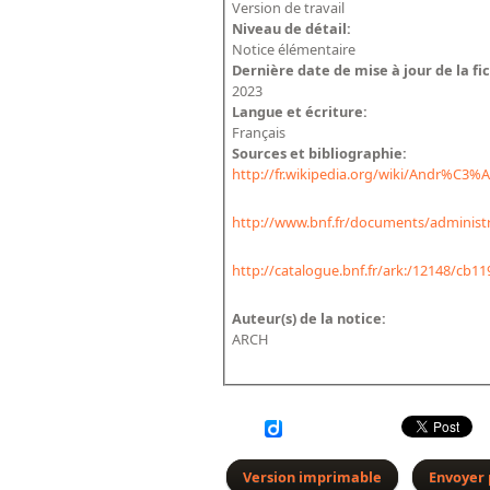
Version de travail
Niveau de détail:
Notice élémentaire
Dernière date de mise à jour de la fi
2023
Langue et écriture:
Français
Sources et bibliographie:
http://fr.wikipedia.org/wiki/Andr%C3%
http://www.bnf.fr/documents/administr
http://catalogue.bnf.fr/ark:/12148/cb1
Auteur(s) de la notice:
ARCH
Version imprimable
Envoyer 