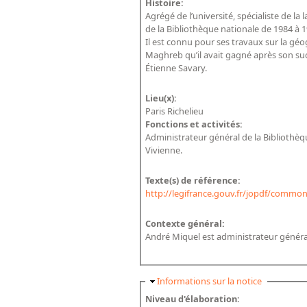
Histoire:
Agrégé de l’université, spécialiste de la
de la Bibliothèque nationale de 1984 à 1
Il est connu pour ses travaux sur la g
Maghreb qu’il avait gagné après son su
Étienne Savary.
Lieu(x):
Paris Richelieu
Fonctions et activités:
Administrateur général de la Bibliothèqu
Vivienne.
Texte(s) de référence:
http://legifrance.gouv.fr/jopdf/commo
Contexte général:
André Miquel est administrateur généra
Masquer
Informations sur la notice
Niveau d'élaboration: