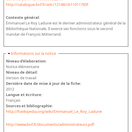
Répertoire des catalogues d'expositions
http://catalogue.bnf.fr/ark:/12148/cb11911785f
Répertoire des catalogues
Contexte général:
Répertoire des manuscrits du XXe siècle
Emmanuel Le Roy Ladurie est le dernier administrateur général de la
Bibliothèque Nationale. Il exerce ses fonctions sous le second
mandat de François Mitterrand.
Publications
Guides des sources publiés
Masquer
Informations sur la notice
Ouvrages et documents sur la BnF numérisés dans Gallica
Niveau d'élaboration:
Revue de la Bibliothèque nationale de France
Notice élémentaire
Niveau de détail:
Directeurs de la Bibliothèque nationale du XIVe siècle à nos jours
Version de travail
Dernière date de mise à jour de la fiche:
Listes et biographies des directeurs de départements
2012
Implantations de la Bibliothèque nationale de France
Langue et écriture:
Français
Le fil de l'histoire (frise chonologique)
Sources et bibliographie:
http://fr.wikipedia.org/wiki/Emmanuel_Le_Roy_Ladurie
La Bibliothèque nationale de France à livre ouvert
Richelieu, Bibliothèques - Musée - Galeries
http://www.bnf.fr/documents/administrateurs.pdf
Gallica - Son histoire