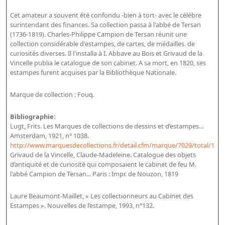
Bibliographie historique de la Bibliothèque nationale de
Cet amateur a souvent été confondu -bien à tort- avec le célèbre
France
surintendant des finances. Sa collection passa à l'abbé de Tersan
(1736-1819). Charles-Philippe Campion de Tersan réunit une
Dictionnaire de la BnF
collection considérable d'estampes, de cartes, de médailles. de
curiosités diverses. Il l'installa à I. Abbave au Bois et Grivaud de la
Dictionnaire BnF : recherche avancée
Vincelle publia le catalogue de son cabinet. A sa mort, en 1820, ses
Dictionnaire BnF : index
estampes furent acquises par la Bibliothèque Nationale.
Dictionnaire des fonds spéciaux et des principales collections et
Marque de collection : Fouq.
provenances
Bibliographie:
Recherche de fonds, collections et provenances
Lugt, Frits. Les Marques de collections de dessins et d’estampes…
Amsterdam, 1921, n° 1038.
L'histoire de la BnF en objets
http://www.marquesdecollections.fr/detail.cfm/marque/7029/total/1
Grivaud de la Vincelle, Claude-Madeleine. Catalogue des objets
Explorer
d’antiquité et de curiosité qui composaient le cabinet de feu M.
l'abbé Campion de Tersan... Paris : Impr. de Nouzon, 1819
Organigrammes de la bibliothèque
Rapports d'activité de la Bibliothèque
Laure Beaumont-Maillet, « Les collectionneurs au Cabinet des
Estampes ». Nouvelles de l’estampe, 1993, n°132.
Répertoire