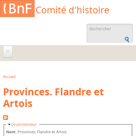
Aller au contenu principal
Cookies management panel
Comité d'histoire
Formulaire de
recherche
À propos
Agenda
Accueil
Vous êtes ici
Provinces. Flandre et
Ressources documentaires
Artois
Archives administratives
Archives orales
Bibliographies
Masquer
Le possesseur
Bibliographie sur la BnF
Nom:
Provinces. Flandre et Artois