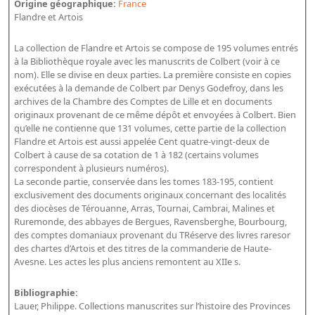
Origine géographique:
France
Bibliographie historique de la Bibliothèque nationale de
Flandre et Artois
France
La collection de Flandre et Artois se compose de 195 volumes entrés
Dictionnaire de la BnF
à la Bibliothèque royale avec les manuscrits de Colbert (voir à ce
nom). Elle se divise en deux parties. La première consiste en copies
Dictionnaire BnF : recherche avancée
exécutées à la demande de Colbert par Denys Godefroy, dans les
Dictionnaire BnF : index
archives de la Chambre des Comptes de Lille et en documents
originaux provenant de ce même dépôt et envoyées à Colbert. Bien
Dictionnaire des fonds spéciaux et des principales collections et
qu’elle ne contienne que 131 volumes, cette partie de la collection
Flandre et Artois est aussi appelée Cent quatre-vingt-deux de
provenances
Colbert à cause de sa cotation de 1 à 182 (certains volumes
Recherche de fonds, collections et provenances
correspondent à plusieurs numéros).
La seconde partie, conservée dans les tomes 183-195, contient
exclusivement des documents originaux concernant des localités
L'histoire de la BnF en objets
des diocèses de Térouanne, Arras, Tournai, Cambrai, Malines et
Explorer
Ruremonde, des abbayes de Bergues, Ravensberghe, Bourbourg,
des comptes domaniaux provenant du TRéserve des livres raresor
des chartes d’Artois et des titres de la commanderie de Haute-
Organigrammes de la bibliothèque
Avesne. Les actes les plus anciens remontent au XIIe s.
Rapports d'activité de la Bibliothèque
Répertoire
Bibliographie:
Lauer, Philippe. Collections manuscrites sur l’histoire des Provinces