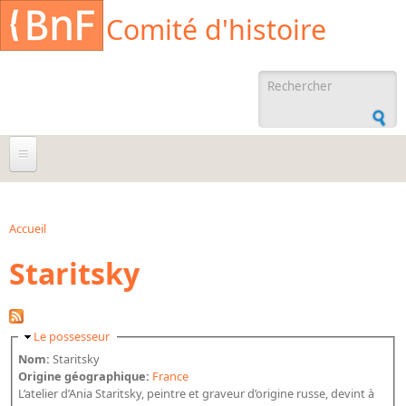
Aller au contenu principal
Cookies management panel
Comité d'histoire
Formulaire de
recherche
À propos
Agenda
Accueil
Vous êtes ici
Staritsky
Ressources documentaires
Archives administratives
Archives orales
Masquer
Le possesseur
Bibliographies
Nom:
Staritsky
Origine géographique:
France
Bibliographie sur la BnF
L’atelier d’Ania Staritsky, peintre et graveur d’origine russe, devint à