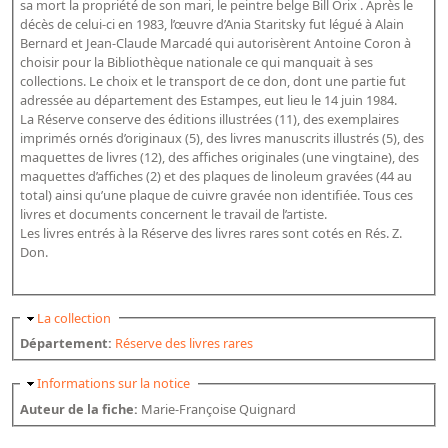
sa mort la propriété de son mari, le peintre belge Bill Orix . Après le
Bibliographie historique de la Bibliothèque nationale de
décès de celui-ci en 1983, l’œuvre d’Ania Staritsky fut légué à Alain
France
Bernard et Jean-Claude Marcadé qui autorisèrent Antoine Coron à
choisir pour la Bibliothèque nationale ce qui manquait à ses
Dictionnaire de la BnF
collections. Le choix et le transport de ce don, dont une partie fut
adressée au département des Estampes, eut lieu le 14 juin 1984.
Dictionnaire BnF : recherche avancée
La Réserve conserve des éditions illustrées (11), des exemplaires
imprimés ornés d’originaux (5), des livres manuscrits illustrés (5), des
Dictionnaire BnF : index
maquettes de livres (12), des affiches originales (une vingtaine), des
maquettes d’affiches (2) et des plaques de linoleum gravées (44 au
Dictionnaire des fonds spéciaux et des principales collections et
total) ainsi qu’une plaque de cuivre gravée non identifiée. Tous ces
provenances
livres et documents concernent le travail de l’artiste.
Les livres entrés à la Réserve des livres rares sont cotés en Rés. Z.
Recherche de fonds, collections et provenances
Don.
L'histoire de la BnF en objets
Explorer
Masquer
La collection
Département:
Réserve des livres rares
Organigrammes de la bibliothèque
Masquer
Informations sur la notice
Rapports d'activité de la Bibliothèque
Auteur de la fiche:
Marie-Françoise Quignard
Répertoire