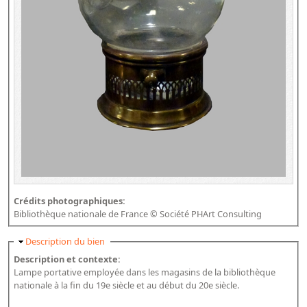
Crédits photographiques:
Bibliothèque nationale de France © Société PHArt Consulting
Masquer
Description du bien
Description et contexte:
Lampe portative employée dans les magasins de la bibliothèque
nationale à la fin du 19e siècle et au début du 20e siècle.