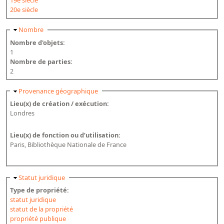
19e siècle
20e siècle
Masquer
Nombre
Nombre d'objets:
1
Nombre de parties:
2
Masquer
Provenance géographique
Lieu(x) de création / exécution:
Londres
Lieu(x) de fonction ou d’utilisation:
Paris, Bibliothèque Nationale de France
Masquer
Statut juridique
Type de propriété:
statut juridique
statut de la propriété
propriété publique