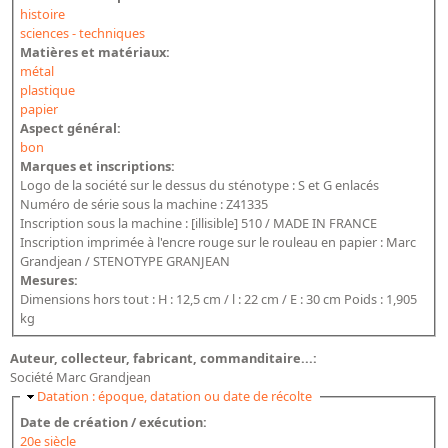
histoire
sciences - techniques
Matières et matériaux:
métal
plastique
papier
Aspect général:
bon
Marques et inscriptions:
Logo de la société sur le dessus du sténotype : S et G enlacés
Numéro de série sous la machine : Z41335
Inscription sous la machine : [illisible] 510 / MADE IN FRANCE
Inscription imprimée à l'encre rouge sur le rouleau en papier : Marc
Grandjean / STENOTYPE GRANJEAN
Mesures:
Dimensions hors tout : H : 12,5 cm / l : 22 cm / E : 30 cm Poids : 1,905
kg
Auteur, collecteur, fabricant, commanditaire...:
Société Marc Grandjean
Masquer
Datation : époque, datation ou date de récolte
Date de création / exécution:
20e siècle