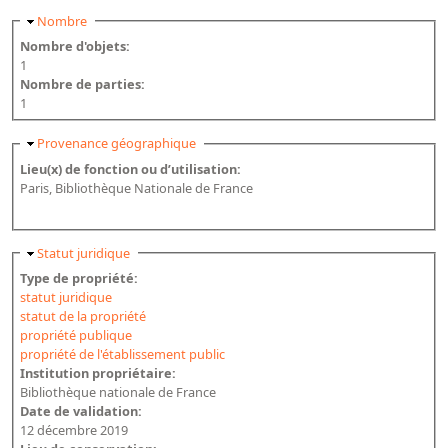
Masquer
Nombre
Nombre d'objets:
1
Nombre de parties:
1
Masquer
Provenance géographique
Lieu(x) de fonction ou d’utilisation:
Paris, Bibliothèque Nationale de France
Masquer
Statut juridique
Type de propriété:
statut juridique
statut de la propriété
propriété publique
propriété de l'établissement public
Institution propriétaire:
Bibliothèque nationale de France
Date de validation:
12 décembre 2019