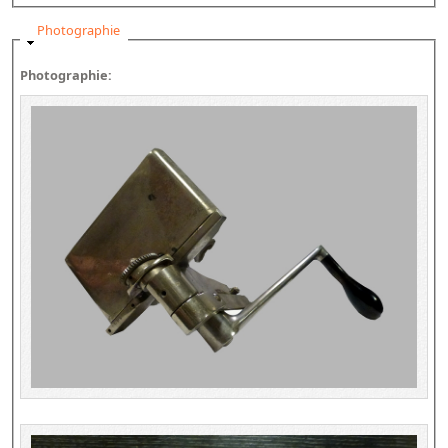
Masquer
Photographie
Photographie: