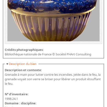
Crédits photographiques:
Bibliothèque nationale de France © Société PHArt Consulting
Masquer
Description du bien
Description et contexte:
Grenade à main pour lutter contre les incendies. Jetée dans le feu, la
grenade voyait son verre se briser pour libérer un produit étouffant
le feu.
N° d’inventaire:
1998.24.1
Domaine : discipline: