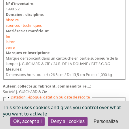
N° d’inventaire:
1998.5.2
Domaine : discipline:
histoire
sciences - techniques
Matières et matériaux:
fer
laiton
verre
Marques et inscriptions:
Marque de fabricant dans un cartouche en partie supérieure de la
lampe : J. GUICHARD & CIE / 24 R. DE LA DOUANE / BTE S.G.D.G
Mesures:
Dimensions hors tout : H : 26,5 cm / D : 13,5 cm Poids : 1,090 kg
Auteur, collecteur, fabricant, commanditaire...:
Société J. GUICHARD & Cie
Masquer
Datation : époque, datation ou date de récolte
Date de création / exécution:
This site uses cookies and gives you control over what
19e siècle
you want to activate
20e siècle
Date d'utilisation:
OK, accept all
Deny all cookies
Personalize
19e siècle