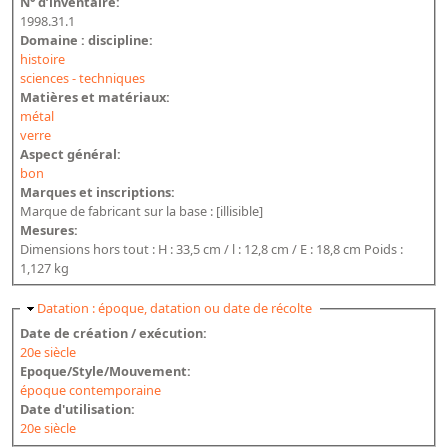
N° d’inventaire:
1998.31.1
Domaine : discipline:
histoire
sciences - techniques
Matières et matériaux:
métal
verre
Aspect général:
bon
Marques et inscriptions:
Marque de fabricant sur la base : [illisible]
Mesures:
Dimensions hors tout : H : 33,5 cm / l : 12,8 cm / E : 18,8 cm Poids :
1,127 kg
Masquer
Datation : époque, datation ou date de récolte
Date de création / exécution:
20e siècle
Epoque/Style/Mouvement:
époque contemporaine
Date d'utilisation:
20e siècle