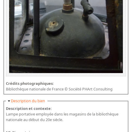
Crédits photographiques:
Bibliothèque nationale de France © Société PHArt Consulting
Masquer
Description du bien
Description et contexte:
Lampe portative employée dans les magasins de la bibliothèque
nationale au début du 20e siècle.