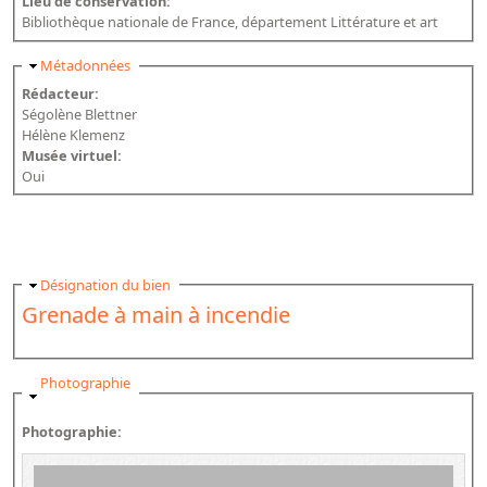
Lieu de conservation:
Bibliothèque nationale de France, département Littérature et art
Masquer
Métadonnées
Rédacteur:
Ségolène Blettner
Hélène Klemenz
Musée virtuel:
Oui
Masquer
Désignation du bien
Grenade à main à incendie
Masquer
Photographie
Photographie: