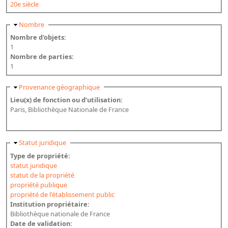
20e siècle
Masquer
Nombre
Nombre d'objets:
1
Nombre de parties:
1
Masquer
Provenance géographique
Lieu(x) de fonction ou d’utilisation:
Paris, Bibliothèque Nationale de France
Masquer
Statut juridique
Type de propriété:
statut juridique
statut de la propriété
propriété publique
propriété de l'établissement public
Institution propriétaire:
Bibliothèque nationale de France
Date de validation: