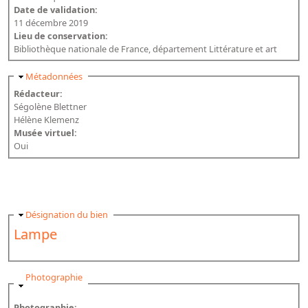
Date de validation:
11 décembre 2019
Lieu de conservation:
Bibliothèque nationale de France, département Littérature et art
Masquer
Métadonnées
Rédacteur:
Ségolène Blettner
Hélène Klemenz
Musée virtuel:
Oui
Masquer
Désignation du bien
Lampe
Masquer
Photographie
Photographie: