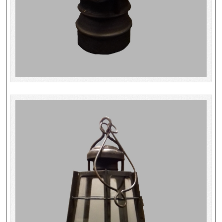
Répertoire des catalogues d'expositions
Répertoire des catalogues
Répertoire des manuscrits du XXe siècle
Publications
Guides des sources publiés
Ouvrages et documents sur la BnF numérisés dans Gallica
Revue de la Bibliothèque nationale de France
Directeurs de la Bibliothèque nationale du XIVe siècle à nos jours
Listes et biographies des directeurs de départements
Implantations de la Bibliothèque nationale de France
Le fil de l'histoire (frise chonologique)
La Bibliothèque nationale de France à livre ouvert
Richelieu, Bibliothèques - Musée - Galeries
Gallica - Son histoire