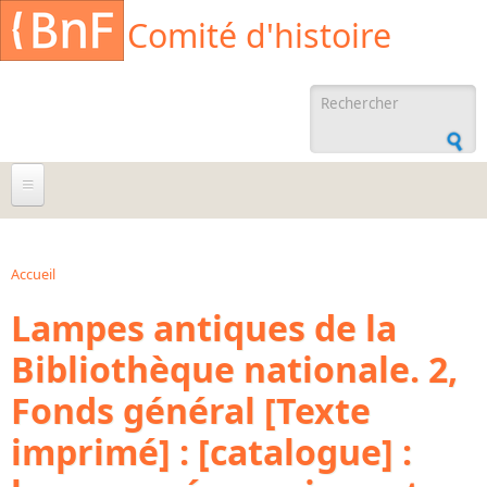
Aller au contenu principal
Cookies management panel
Comité d'histoire
Formulaire de
recherche
À propos
Agenda
Accueil
Vous êtes ici
Lampes antiques de la
Ressources documentaires
Bibliothèque nationale. 2,
Archives administratives
Fonds général [Texte
Archives orales
Bibliographies
imprimé] : [catalogue] :
Bibliographie sur la BnF