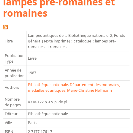
lampes pré-romaines et
Bibliographie historique de la Bibliothèque nationale de
romaines
France
Dictionnaire de la BnF
Dictionnaire BnF : recherche avancée
Lampes antiques de la Bibliothèque nationale. 2, Fonds
Titre
général [Texte imprimé] : [catalogue] : lampes pré-
Dictionnaire BnF : index
romaines et romaines
Dictionnaire des fonds spéciaux et des principales collections et
Publication
Livre
provenances
Type
Année de
Recherche de fonds, collections et provenances
1987
publication
L'histoire de la BnF en objets
Bibliothèque nationale. Département des monnaies,
Authors
médailles et antiques
,
Marie-Christine Hellmann
Explorer
Nombre
XXIV-122 p.-LV p. de pl.
de pages
Organigrammes de la bibliothèque
Editeur
Bibliothèque nationale
Rapports d'activité de la Bibliothèque
Ville
Paris
Répertoire
ISBN
2-7177-1761-7