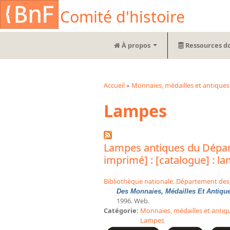
Aller au contenu principal
Cookies management panel
Comité d'histoire
À propos
Ressources d
Accueil
»
Monnaies, médailles et antiques
Vous êtes ici
Lampes
Lampes antiques du Départ
imprimé] : [catalogue] : l
Bibliothèque nationale. Département des
Des Monnaies, Médailles Et Antique
1996. Web.
Catégorie:
Monnaies, médailles et antiq
Lampes