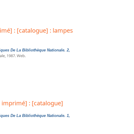
Texte imprimé] : [catalogue] : lampes chrétiennes
imé] : [catalogue] : lampes
ques De La Bibliothèque Nationale. 2,
nale, 1987. Web.
gue] : lampes pré-romaines et romaines
 imprimé] : [catalogue]
ques De La Bibliothèque Nationale. 1,