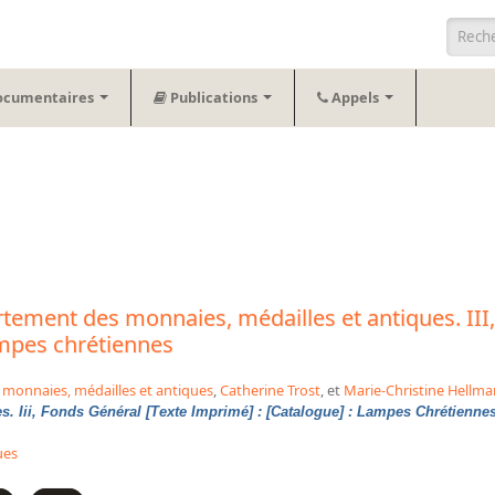
Form
ocumentaires
Publications
Appels
ement des monnaies, médailles et antiques. III,
ampes chrétiennes
 monnaies, médailles et antiques
,
Catherine Trost
, et
Marie-Christine Hellm
s. Iii, Fonds Général [Texte Imprimé] : [Catalogue] : Lampes Chrétienne
ues