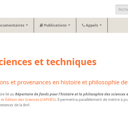
Form
ocumentaires
Publications
Appels
iences et techniques
tions et provenances en histoire et philosophie d
ste lié au
Répertoire de fonds pour l'histoire et la philosophie des sciences 
e et Édition des Sciences (CAPHÉS)
. Il permettra parallèlement de mettre à jou
ovenances
de la BnF.
collections et provenances en histoire et philosophie des sciences