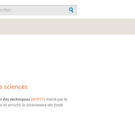
ulaire de recherche
es sciences
et des techniques
(
RHPST
) mené par le
r et enrichir le
Dictionnaire des fonds