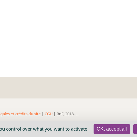
gales et crédits du site
|
CGU
| BnF, 2018- ...
you control over what you want to activate
OK, accept all