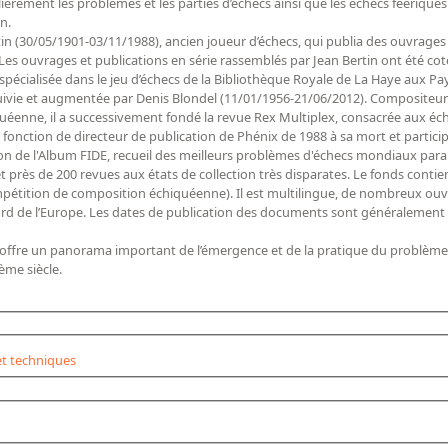
Don concernant les échecs, plus particulièrement les problèmes et les parties d’échecs ainsi que les échecs féerique
n.
rtin (30/05/1901-03/11/1988), ancien joueur d’échecs, qui publia des ouvrages
s et publications en série rassemblés par Jean Bertin ont été cotés par lui selon la classification d
spécialisée dans le jeu d’échecs de la Bibliothèque Royale de La Haye aux Pa
rsuivie et augmentée par Denis Blondel (11/01/1956-21/06/2012). Compositeu
uéenne, il a successivement fondé la revue Rex Multiplex, consacrée aux éc
la fonction de directeur de publication de Phénix de 1988 à sa mort et parti
ion de l'Album FIDE, recueil des meilleurs problèmes d'échecs mondiaux parai
et près de 200 revues aux états de collection très disparates. Le fonds con
enne). Il est multilingue, de nombreux ouvrages provenant de l’Europe Centrale
l’Europe. Les dates de publication des documents sont généralement comprises entre la f
n offre un panorama important de l’émergence et de la pratique du problème d
ème siècle.
t techniques