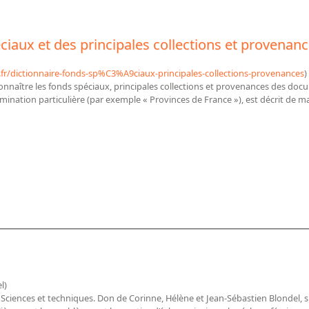
ciaux et des principales collections et provenan
f.fr/dictionnaire-fonds-sp%C3%A9ciaux-principales-collections-provenances
)
onnaître les fonds spéciaux, principales collections et provenances des do
nation particulière (par exemple « Provinces de France »), est décrit de m
ds spéciaux et des principales collections et provenances
del)
ciences et techniques. Don de Corinne, Hélène et Jean-Sébastien Blondel, s