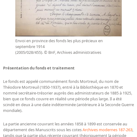
Répertoire des catalogues d'expositions
Répertoire des catalogues
Répertoire des manuscrits du XXe siècle
Publications
Envoi en province des fonds les plus précieux en
septembre 1914
Guides des sources publiés
(2005/028/455). © BnF, Archives administratives
Ouvrages et documents sur la BnF numérisés dans Gallica
Présentation du fonds et traitement
Revue de la Bibliothèque nationale de France
Directeurs de la Bibliothèque nationale du XIVe siècle à nos jours
Le fonds est appelé communément fonds Mortreuil, du nom de
Listes et biographies des directeurs de départements
Théodore Mortreuil (1850-1937), entré à la Bibliothèque en 1870 et
nommé secrétaire-trésorier auprès des administrateurs de 1885 à 1925,
Implantations de la Bibliothèque nationale de France
bien que ce fonds couvre en réalité une période plus large. Il a été
scindé en deux à une date indéterminée (antérieure à la Seconde Guerre
Le fil de l'histoire (frise chonologique)
mondiale).
La Bibliothèque nationale de France à livre ouvert
La partie ancienne couvrant les années 1858 à 1899 est conservée au
Richelieu, Bibliothèques - Musée - Galeries
département des Manuscrits sous les cotes
Archives modernes 187-263
,
Gallica - Son histoire
tandis que la partie plus récente couvrant théoriquement la période