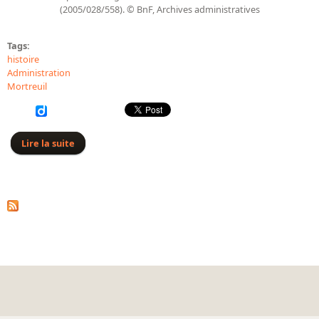
(2005/028/558). © BnF, Archives administratives
Tags:
histoire
Administration
Mortreuil
Lire la suite
de Mise en ligne de l'inventaire des archives du
secrétariat général de la Bibliothèque, dit fonds
Mortreuil (1827-1936)