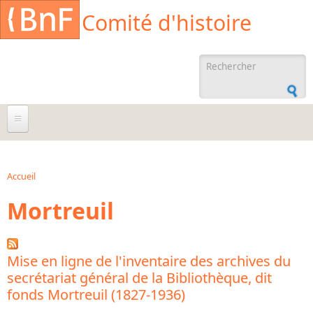
Aller au contenu principal
Cookies management panel
Comité d'histoire
Formulaire de
recherche
À propos
Agenda
Accueil
Vous êtes ici
Mortreuil
Ressources documentaires
Archives administratives
Archives orales
Mise en ligne de l'inventaire des archives du
secrétariat général de la Bibliothèque, dit
Bibliographies
fonds Mortreuil (1827-1936)
Bibliographie sur la BnF