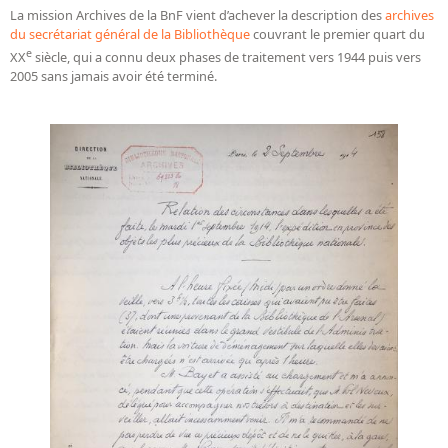
Bibliographie historique de la Bibliothèque nationale de
La mission Archives de la BnF vient d’achever la description des
archives
du secrétariat général de la Bibliothèque
France
couvrant le premier quart du
e
XX
siècle, qui a connu deux phases de traitement vers 1944 puis vers
Dictionnaire de la BnF
2005 sans jamais avoir été terminé.
Dictionnaire BnF : recherche avancée
Dictionnaire BnF : index
Dictionnaire des fonds spéciaux et des principales collections et
provenances
Recherche de fonds, collections et provenances
L'histoire de la BnF en objets
Explorer
Organigrammes de la bibliothèque
Rapports d'activité de la Bibliothèque
Répertoire