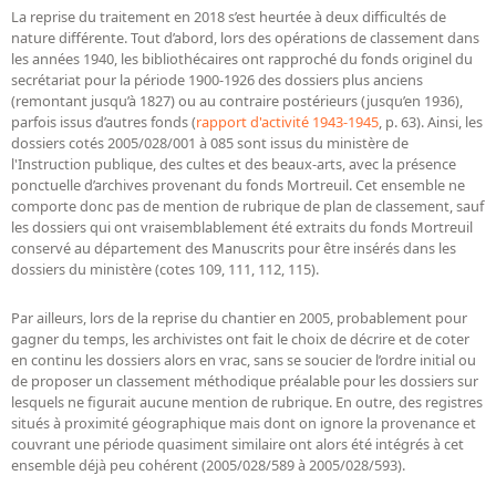
La reprise du traitement en 2018 s’est heurtée à deux difficultés de
nature différente. Tout d’abord, lors des opérations de classement dans
les années 1940, les bibliothécaires ont rapproché du fonds originel du
secrétariat pour la période 1900-1926 des dossiers plus anciens
(remontant jusqu’à 1827) ou au contraire postérieurs (jusqu’en 1936),
parfois issus d’autres fonds (
rapport d'activité 1943-1945
, p. 63). Ainsi, les
dossiers cotés 2005/028/001 à 085 sont issus du ministère de
l'Instruction publique, des cultes et des beaux-arts, avec la présence
ponctuelle d’archives provenant du fonds Mortreuil. Cet ensemble ne
comporte donc pas de mention de rubrique de plan de classement, sauf
les dossiers qui ont vraisemblablement été extraits du fonds Mortreuil
conservé au département des Manuscrits pour être insérés dans les
dossiers du ministère (cotes 109, 111, 112, 115).
Par ailleurs, lors de la reprise du chantier en 2005, probablement pour
gagner du temps, les archivistes ont fait le choix de décrire et de coter
en continu les dossiers alors en vrac, sans se soucier de l’ordre initial ou
de proposer un classement méthodique préalable pour les dossiers sur
lesquels ne figurait aucune mention de rubrique. En outre, des registres
situés à proximité géographique mais dont on ignore la provenance et
couvrant une période quasiment similaire ont alors été intégrés à cet
ensemble déjà peu cohérent (2005/028/589 à 2005/028/593).