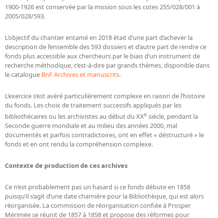
1900-1926 est conservée par la mission sous les cotes 255/028/001 à
Dépôt de la Commission de récupération artistique
2005/028/593.
Appels
L’objectif du chantier entamé en 2018 était d’une part d’achever la
description de l’ensemble des 593 dossiers et d’autre part de rendre ce
Appel à chercheurs : bourse Comité d’histoire de la BnF
fonds plus accessible aux chercheurs par le biais d’un instrument de
recherche méthodique, c’est-à-dire par grands thèmes, disponible dans
Appel à projets
le catalogue
BnF Archives et manuscrits
.
Recherche de sujets de recherche
L’exercice s’est avéré particulièrement complexe en raison de l’histoire
Faire une suggestion de recherche
du fonds. Les choix de traitement successifs appliqués par les
e
bibliothécaires ou les archivistes au début du XX
siècle, pendant la
Fournir un témoignage et/ou un document
Seconde guerre mondiale et au milieu des années 2000, mal
documentés et parfois contradictoires, ont en effet « déstructuré » le
fonds et en ont rendu la compréhension complexe.
Contexte de production de ces archives
Ce n’est probablement pas un hasard si ce fonds débute en 1858
puisqu’il s’agit d’une date charnière pour la Bibliothèque, qui est alors
réorganisée. La commission de réorganisation confiée à Prosper
Mérimée se réunit de 1857 à 1858 et propose des réformes pour