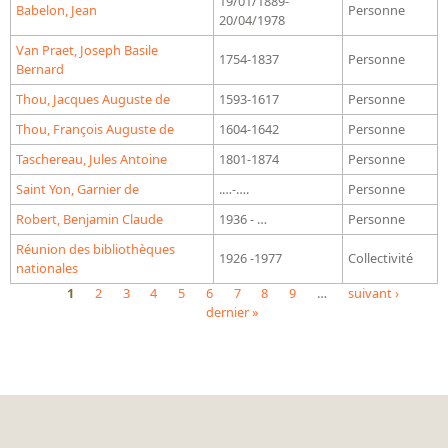
19/01/1889-
Répertoire des catalogues d'expositions
Babelon, Jean
Personne
20/04/1978
Répertoire des catalogues
Van Praet, Joseph Basile
1754-1837
Personne
Répertoire des manuscrits du XXe siècle
Bernard
Thou, Jacques Auguste de
1593-1617
Personne
Publications
Thou, François Auguste de
1604-1642
Personne
Taschereau, Jules Antoine
1801-1874
Personne
Guides des sources publiés
Saint Yon, Garnier de
.…-….
Personne
Ouvrages et documents sur la BnF numérisés dans Gallica
Robert, Benjamin Claude
1936 - …
Personne
Revue de la Bibliothèque nationale de France
Réunion des bibliothèques
Directeurs de la Bibliothèque nationale du XIVe siècle à nos jours
1926 -1977
Collectivité
nationales
Listes et biographies des directeurs de départements
1
2
3
4
5
6
7
8
9
…
suivant ›
dernier »
Pages
Implantations de la Bibliothèque nationale de France
Le fil de l'histoire (frise chonologique)
La Bibliothèque nationale de France à livre ouvert
Richelieu, Bibliothèques - Musée - Galeries
Gallica - Son histoire