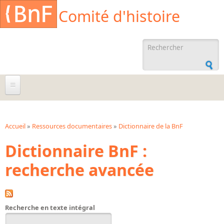
Aller au contenu principal
Cookies management panel
Comité d'histoire
Formulaire de
recherche
À propos
Agenda
Accueil
»
Ressources documentaires
»
Dictionnaire de la BnF
Vous êtes ici
Dictionnaire BnF :
Ressources documentaires
recherche avancée
Archives administratives
Archives orales
Bibliographies
Recherche en texte intégral
Bibliographie sur la BnF