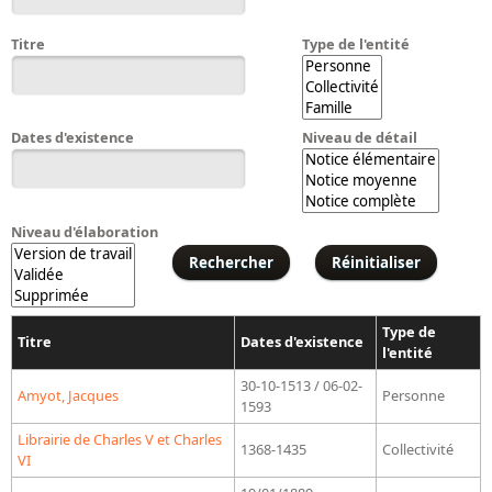
Bibliographie historique de la Bibliothèque nationale de
France
Titre
Type de l'entité
Dictionnaire de la BnF
Dictionnaire BnF : recherche avancée
Dates d'existence
Niveau de détail
Dictionnaire BnF : index
Dictionnaire des fonds spéciaux et des principales collections et
provenances
Niveau d'élaboration
Recherche de fonds, collections et provenances
L'histoire de la BnF en objets
Type de
Titre
Dates d'existence
Explorer
l'entité
30-10-1513 / 06-02-
Organigrammes de la bibliothèque
Amyot, Jacques
Personne
1593
Rapports d'activité de la Bibliothèque
Librairie de Charles V et Charles
1368-1435
Collectivité
Répertoire
VI