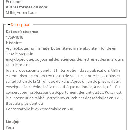
Personne
Bibliographie historique de la Bibliothèque nationale de
Autres formes du nom:
France
Millin, Aubin Louis
Dictionnaire de la BnF
Masquer
Description
Dates d'existence:
Dictionnaire BnF : recherche avancée
1759-1818
Dictionnaire BnF : index
Histoire:
Archéologue, numismate, botaniste et minéralogiste, il fonde en
Dictionnaire des fonds spéciaux et des principales collections et
1792 le Magasin
provenances
encyclopédique, ou Journal des sciences, des lettres et des arts, qui a
tenu le rôle du
Recherche de fonds, collections et provenances
Journal des savants pendant l’interruption de sa publication. Millin
est emprisonné en 1793 en raison de sa lutte contre les Jacobins et
L'histoire de la BnF en objets
sa rédaction de la Chronique de Paris. Après un an de prison, il part
enseigner l'archéologie à la Bibliothèque nationale, à Paris, où il fut
Explorer
conservateur-professeur du département des antiquités. Puis, il est
le successeur de l’abbé Barthélemy au cabinet des Médailles en 1795.
Organigrammes de la bibliothèque
Il est élu président du
Conservatoire le 26 vendémiaire an VIII.
Rapports d'activité de la Bibliothèque
Répertoire
Lieu(x):
Paris