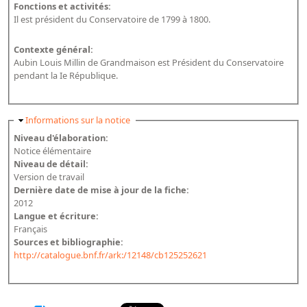
Répertoire des catalogues d'expositions
Fonctions et activités:
Il est président du Conservatoire de 1799 à 1800.
Répertoire des catalogues
Répertoire des manuscrits du XXe siècle
Contexte général:
Aubin Louis Millin de Grandmaison est Président du Conservatoire
pendant la Ie République.
Publications
Guides des sources publiés
Masquer
Informations sur la notice
Ouvrages et documents sur la BnF numérisés dans Gallica
Niveau d'élaboration:
Notice élémentaire
Revue de la Bibliothèque nationale de France
Niveau de détail:
Directeurs de la Bibliothèque nationale du XIVe siècle à nos jours
Version de travail
Dernière date de mise à jour de la fiche:
Listes et biographies des directeurs de départements
2012
Langue et écriture:
Implantations de la Bibliothèque nationale de France
Français
Le fil de l'histoire (frise chonologique)
Sources et bibliographie:
http://catalogue.bnf.fr/ark:/12148/cb125252621
La Bibliothèque nationale de France à livre ouvert
Richelieu, Bibliothèques - Musée - Galeries
Gallica - Son histoire