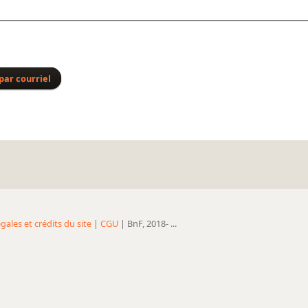
par courriel
gales et crédits du site
|
CGU
| BnF, 2018- ...