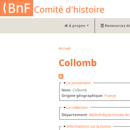
Aller au contenu principal
Cookies management panel
Comité d'histoire
À propos
Ressources d
Accueil
Vous êtes ici
Collomb
Masquer
Le possesseur
Nom:
Collomb
Origine géographique:
France
Masquer
La collection
Département:
Bibliothèque-musée de 
Masquer
Informations sur la notice