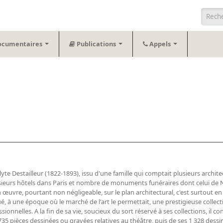
Form
ocumentaires
Publications
Appels
yte Destailleur (1822-1893), issu d'une famille qui comptait plusieurs archite
lusieurs hôtels dans Paris et nombre de monuments funéraires dont celui de N
re, pourtant non négligeable, sur le plan architectural, c'est surtout en 
titué, à une époque où le marché de l'art le permettait, une prestigieuse collec
onnelles. A la fin de sa vie, soucieux du sort réservé à ses collections, il co
 pièces dessinées ou gravées relatives au théâtre, puis de ses 1 328 dessins