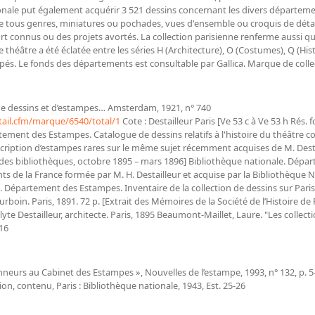
ionale put également acquérir 3 521 dessins concernant les divers départemen
e tous genres, miniatures ou pochades, vues d'ensemble ou croquis de détail
 connus ou des projets avortés. La collection parisienne renferme aussi qu
 théâtre a été éclatée entre les séries H (Architecture), O (Costumes), Q (His
upés. Le fonds des départements est consultable par Gallica. Marque de colle
 de dessins et d’estampes… Amsterdam, 1921, n° 740
tail.cfm/marque/6540/total/1
Cote : Destailleur Paris [Ve 53 c à Ve 53 h Rés. f
artement des Estampes. Catalogue de dessins relatifs à l'histoire du théâtr
scription d’estampes rares sur le même sujet récemment acquises de M. Destail
ue des bibliothèques, octobre 1895 – mars 1896] Bibliothèque nationale. Dépa
ts de la France formée par M. H. Destailleur et acquise par la Bibliothèque Na
e. Département des Estampes. Inventaire de la collection de dessins sur Paris
rboin. Paris, 1891. 72 p. [Extrait des Mémoires de la Société de l’Histoire de Pa
yte Destailleur, architecte. Paris, 1895 Beaumont-Maillet, Laure. "Les colle
 16
nneurs au Cabinet des Estampes », Nouvelles de l’estampe, 1993, n° 132, p. 
tion, contenu, Paris : Bibliothèque nationale, 1943, Est. 25-26