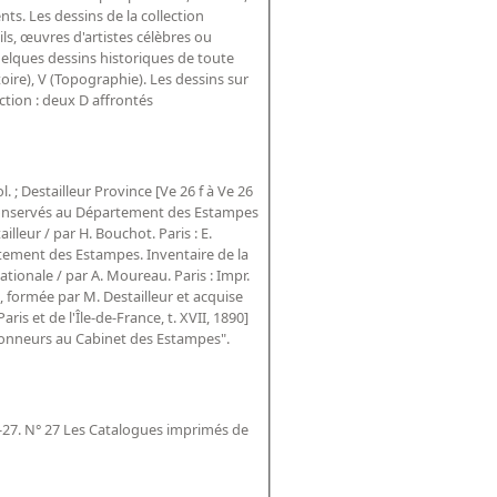
ts. Les dessins de la collection
s, œuvres d'artistes célèbres ou
elques dessins historiques de toute
toire), V (Topographie). Les dessins sur
ction : deux D affrontés
ol. ; Destailleur Province [Ve 26 f à Ve 26
e conservés au Département des Estampes
leur / par H. Bouchot. Paris : E.
rtement des Estampes. Inventaire de la
tionale / par A. Moureau. Paris : Impr.
, formée par M. Destailleur et acquise
ris et de l'Île-de-France, t. XVII, 1890]
ctionneurs au Cabinet des Estampes".
5-27. N° 27 Les Catalogues imprimés de