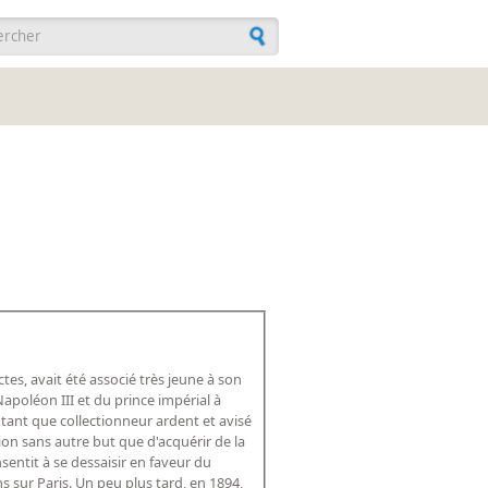
ulaire de recherche
ctes, avait été associé très jeune à son
apoléon III et du prince impérial à
tant que collectionneur ardent et avisé
tion sans autre but que d'acquérir de la
nsentit à se dessaisir en faveur du
 sur Paris. Un peu plus tard, en 1894,