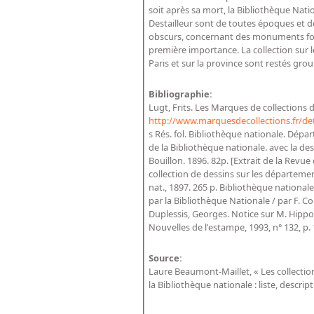
soit après sa mort, la Bibliothèque Nat
Destailleur sont de toutes époques et d
obscurs, concernant des monuments fort
première importance. La collection sur le
Paris et sur la province sont restés gro
Bibliographie:
Lugt, Frits. Les Marques de collections
http://www.marquesdecollections.fr/de
s Rés. fol. Bibliothèque nationale. Dép
de la Bibliothèque nationale. avec la de
Bouillon. 1896. 82p. [Extrait de la Rev
collection de dessins sur les départemen
nat., 1897. 265 p. Bibliothèque national
par la Bibliothèque Nationale / par F. Cou
Duplessis, Georges. Notice sur M. Hippol
Nouvelles de l'estampe, 1993, n° 132, p.
Source:
Laure Beaumont-Maillet, « Les collectio
la Bibliothèque nationale : liste, descrip