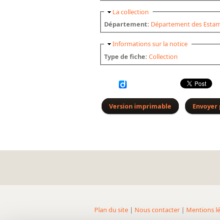
Masquer
La collection
Département:
Département des Estam
Masquer
Informations sur la notice
Type de fiche:
Collection
Version imprimable
Envoyer 
Plan du site
|
Nous contacter
|
Mentions lé