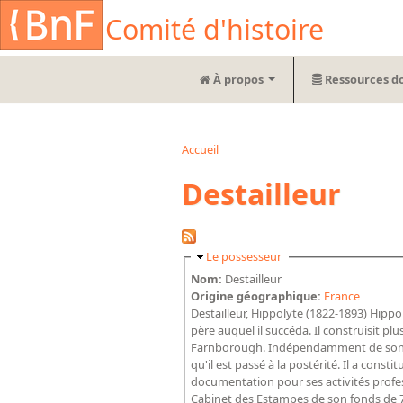
Aller au contenu principal
Cookies management panel
Comité d'histoire
À propos
Ressources d
Accueil
Vous êtes ici
Destailleur
Masquer
Le possesseur
Nom:
Destailleur
Origine géographique:
France
Destailleur, Hippolyte (1822-1893) Hippol
père auquel il succéda. Il construisit p
Farnborough. Indépendamment de son œuv
qu'il est passé à la postérité. Il a cons
documentation pour ses activités professi
Cabinet des Estampes de son fonds de 735