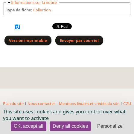
Masquer
Informations sur la notice
Bibliographie historique de la Bibliothèque nationale de
Type de fiche:
Collection
France
Dictionnaire de la BnF
Dictionnaire BnF : recherche avancée
Version imprimable
Envoyer par courriel
Dictionnaire BnF : index
Dictionnaire des fonds spéciaux et des principales collections et
provenances
Recherche de fonds, collections et provenances
L'histoire de la BnF en objets
Explorer
Plan du site
|
Nous contacter
|
Mentions légales et crédits du site
|
CGU
Organigrammes de la bibliothèque
| BnF, 2018- ...
This site uses cookies and gives you control over what
Rapports d'activité de la Bibliothèque
you want to activate
Répertoire
OK, accept all
Deny all cookies
Personalize