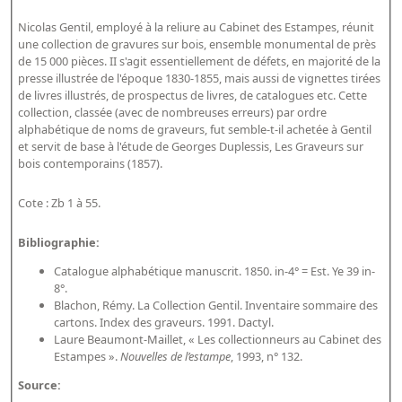
Bibliographie historique de la Bibliothèque nationale de
Nicolas Gentil, employé à la reliure au Cabinet des Estampes, réunit
France
une collection de gravures sur bois, ensemble monumental de près
de 15 000 pièces. II s'agit essentiellement de défets, en majorité de la
Dictionnaire de la BnF
presse illustrée de l'époque 1830-1855, mais aussi de vignettes tirées
de livres illustrés, de prospectus de livres, de catalogues etc. Cette
Dictionnaire BnF : recherche avancée
collection, classée (avec de nombreuses erreurs) par ordre
Dictionnaire BnF : index
alphabétique de noms de graveurs, fut semble-t-il achetée à Gentil
et servit de base à l'étude de Georges Duplessis, Les Graveurs sur
Dictionnaire des fonds spéciaux et des principales collections et
bois contemporains (1857).
provenances
Cote : Zb 1 à 55.
Recherche de fonds, collections et provenances
Bibliographie:
L'histoire de la BnF en objets
Catalogue alphabétique manuscrit. 1850. in-4° = Est. Ye 39 in-
Explorer
8°.
Blachon, Rémy. La Collection Gentil. Inventaire sommaire des
Organigrammes de la bibliothèque
cartons. Index des graveurs. 1991. Dactyl.
Laure Beaumont-Maillet, « Les collectionneurs au Cabinet des
Rapports d'activité de la Bibliothèque
Estampes ».
Nouvelles de l’estampe
, 1993, n° 132.
Répertoire
Source: