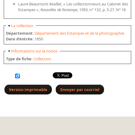
Répertoire des catalogues d'expositions
Laure Beaumont-Maillet, « Les collectionneurs au Cabinet des
Estampes »,
Nouvelles de l’estampe
, 1993, n° 132, p. 5-27. N° 18
Répertoire des catalogues
Répertoire des manuscrits du XXe siècle
Masquer
La collection
Département:
Département des Estampes et de la photographie
Publications
Date d'entrée:
1850
Guides des sources publiés
Masquer
Informations sur la notice
Ouvrages et documents sur la BnF numérisés dans Gallica
Type de fiche:
Collection
Revue de la Bibliothèque nationale de France
Directeurs de la Bibliothèque nationale du XIVe siècle à nos jours
Listes et biographies des directeurs de départements
Version imprimable
Envoyer par courriel
Implantations de la Bibliothèque nationale de France
Le fil de l'histoire (frise chonologique)
La Bibliothèque nationale de France à livre ouvert
Richelieu, Bibliothèques - Musée - Galeries
Gallica - Son histoire