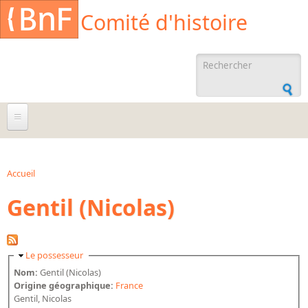
Aller au contenu principal
Cookies management panel
Comité d'histoire
Formulaire de
recherche
À propos
Agenda
Accueil
Vous êtes ici
Gentil (Nicolas)
Ressources documentaires
Archives administratives
Archives orales
Masquer
Le possesseur
Bibliographies
Nom:
Gentil (Nicolas)
Origine géographique:
France
Bibliographie sur la BnF
Gentil, Nicolas