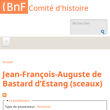
Aller au contenu principal
Cookies management panel
Comité d'histoire
Formulaire de
recherche
À propos
Agenda
Accueil
Vous êtes ici
Jean-François-Auguste de
Ressources documentaires
Bastard d’Estang (sceaux)
Archives administratives
Archives orales
Bibliographies
Masquer
Le possesseur
Bibliographie sur la BnF
Type de possesseur:
Personne