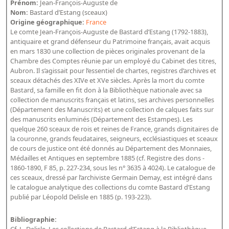
Prénom:
Jean-François-Auguste de
Bibliographie historique de la Bibliothèque nationale de
Nom:
Bastard d’Estang (sceaux)
France
Origine géographique:
France
Le comte Jean-François-Auguste de Bastard d’Estang (1792-1883),
Dictionnaire de la BnF
antiquaire et grand défenseur du Patrimoine français, avait acquis
en mars 1830 une collection de pièces originales provenant de la
Dictionnaire BnF : recherche avancée
Chambre des Comptes réunie par un employé du Cabinet des titres,
Aubron. Il s’agissait pour l’essentiel de chartes, registres d’archives et
Dictionnaire BnF : index
sceaux détachés des XIVe et XVe siècles. Après la mort du comte
Bastard, sa famille en fit don à la Bibliothèque nationale avec sa
Dictionnaire des fonds spéciaux et des principales collections et
collection de manuscrits français et latins, ses archives personnelles
provenances
(Département des Manuscrits) et une collection de calques faits sur
des manuscrits enluminés (Département des Estampes). Les
Recherche de fonds, collections et provenances
quelque 260 sceaux de rois et reines de France, grands dignitaires de
la couronne, grands feudataires, seigneurs, ecclésiastiques et sceaux
L'histoire de la BnF en objets
de cours de justice ont été donnés au Département des Monnaies,
Médailles et Antiques en septembre 1885 (cf. Registre des dons -
Explorer
1860-1890, F 85, p. 227-234, sous les n° 3635 à 4024). Le catalogue de
ces sceaux, dressé par l’archiviste Germain Demay, est intégré dans
Organigrammes de la bibliothèque
le catalogue analytique des collections du comte Bastard d’Estang
Rapports d'activité de la Bibliothèque
publié par Léopold Delisle en 1885 (p. 193-223).
Répertoire
Bibliographie: