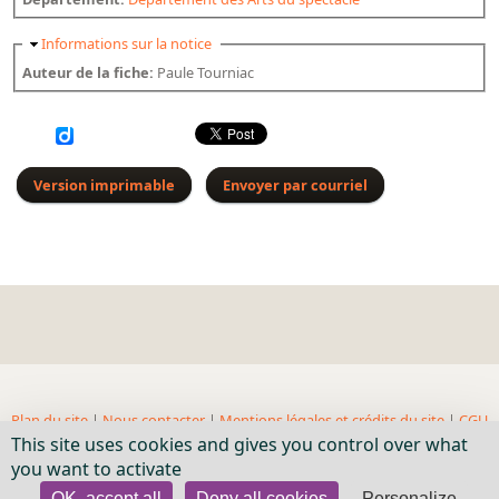
Masquer
Informations sur la notice
Auteur de la fiche:
Paule Tourniac
Version imprimable
Envoyer par courriel
Plan du site
|
Nous contacter
|
Mentions légales et crédits du site
|
CGU
This site uses cookies and gives you control over what
| BnF, 2018- ...
you want to activate
OK, accept all
Deny all cookies
Personalize