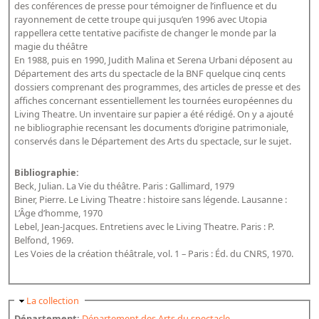
des conférences de presse pour témoigner de l’influence et du
Dépôt de la Commission de récupération artistique
rayonnement de cette troupe qui jusqu’en 1996 avec Utopia
rappellera cette tentative pacifiste de changer le monde par la
magie du théâtre
Appels
En 1988, puis en 1990, Judith Malina et Serena Urbani déposent au
Département des arts du spectacle de la BNF quelque cinq cents
Appel à chercheurs : bourse Comité d’histoire de la BnF
dossiers comprenant des programmes, des articles de presse et des
Appel à projets
affiches concernant essentiellement les tournées européennes du
Living Theatre. Un inventaire sur papier a été rédigé. On y a ajouté
Recherche de sujets de recherche
ne bibliographie recensant les documents d’origine patrimoniale,
conservés dans le Département des Arts du spectacle, sur le sujet.
Faire une suggestion de recherche
Bibliographie:
Fournir un témoignage et/ou un document
Beck, Julian. La Vie du théâtre. Paris : Gallimard, 1979
Biner, Pierre. Le Living Theatre : histoire sans légende. Lausanne :
L’Âge d’homme, 1970
Lebel, Jean-Jacques. Entretiens avec le Living Theatre. Paris : P.
Belfond, 1969.
Les Voies de la création théâtrale, vol. 1 – Paris : Éd. du CNRS, 1970.
Masquer
La collection
Département:
Département des Arts du spectacle