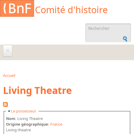
Aller au contenu principal
Cookies management panel
Comité d'histoire
Formulaire de
recherche
À propos
Agenda
Accueil
Vous êtes ici
Living Theatre
Ressources documentaires
Archives administratives
Archives orales
Masquer
Le possesseur
Bibliographies
Nom:
Living Theatre
Origine géographique:
France
Bibliographie sur la BnF
Living theatre