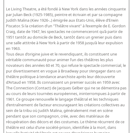
Bibliographie historique de la Bibliothèque nationale de
Le Living Theatre, a été fondé à New York dans les années cinquante
France
par Julian Beck (1925-1985), peintre et écrivain et par sa compagne
Judith Malina (Kiev 1926-..) émigrée aux Etats-Unis, élève d’Erwin
Dictionnaire de la BnF
Piscator. Si la création d’un "Théâtre vivant" à l’exemple de E. Gordon
Craig, date de 1947, les spectacles ne commenceront qu’à partir de
Dictionnaire BnF : recherche avancée
1951 tantôt au domicile de Beck, tantôt dans un grenier puis dans
Dictionnaire BnF : index
une salle attitrée à New York à partir de 1958 jusqu’à leur expulsion
en 1963.
Dictionnaire des fonds spéciaux et des principales collections et
Tous deux d’origine juive et le revendiquant, ils constituent une
véritable communauté pour animer l’un des théâtres les plus
provenances
novateurs des années 60 et 70, qui refuse le spectacle commercial, le
Recherche de fonds, collections et provenances
pur divertissement en vogue à Broadway pour s’engager dans un
théâtre politique à tendance anarchiste après leur découverte
d’Artaud en 1958. Ils connaissent un premier succès en 1959 avec
L'histoire de la BnF en objets
The Connection (Contact) de Jacques Gelber qui ne se démentira pas
Explorer
au cours de leurs tournées européennes, ininterrompues à partir de
1961. Ce groupe renouvelle le langage théâtral et les techniques
d’entraînement de l’acteur encourageant les créations collectives au
Organigrammes de la bibliothèque
sein de la tribu où Judith Malina, généralement met en scène
Rapports d'activité de la Bibliothèque
pendant que son compagnon, crée, avec des matériaux de
récupération des décors et des costumes. Le thème récurrent de ce
Répertoire
théâtre est celui d’une société-prison, identifiée à la mort, dans