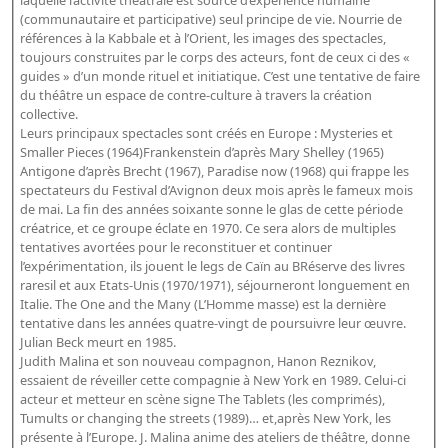
laquelle l’activité théâtrale est source d’expérience humaine
Répertoire des catalogues d'expositions
(communautaire et participative) seul principe de vie. Nourrie de
Répertoire des catalogues
références à la Kabbale et à l’Orient, les images des spectacles,
toujours construites par le corps des acteurs, font de ceux ci des «
Répertoire des manuscrits du XXe siècle
guides » d’un monde rituel et initiatique. C’est une tentative de faire
du théâtre un espace de contre-culture à travers la création
collective.
Publications
Leurs principaux spectacles sont créés en Europe : Mysteries et
Smaller Pieces (1964)Frankenstein d’après Mary Shelley (1965)
Guides des sources publiés
Antigone d’après Brecht (1967), Paradise now (1968) qui frappe les
spectateurs du Festival d’Avignon deux mois après le fameux mois
Ouvrages et documents sur la BnF numérisés dans Gallica
de mai. La fin des années soixante sonne le glas de cette période
Revue de la Bibliothèque nationale de France
créatrice, et ce groupe éclate en 1970. Ce sera alors de multiples
tentatives avortées pour le reconstituer et continuer
Directeurs de la Bibliothèque nationale du XIVe siècle à nos jours
l’expérimentation, ils jouent le legs de Caïn au BRéserve des livres
Listes et biographies des directeurs de départements
raresil et aux Etats-Unis (1970/1971), séjourneront longuement en
Italie. The One and the Many (L’Homme masse) est la dernière
Implantations de la Bibliothèque nationale de France
tentative dans les années quatre-vingt de poursuivre leur œuvre.
Julian Beck meurt en 1985.
Le fil de l'histoire (frise chonologique)
Judith Malina et son nouveau compagnon, Hanon Reznikov,
La Bibliothèque nationale de France à livre ouvert
essaient de réveiller cette compagnie à New York en 1989. Celui-ci
acteur et metteur en scène signe The Tablets (les comprimés),
Richelieu, Bibliothèques - Musée - Galeries
Tumults or changing the streets (1989)… et,après New York, les
présente à l’Europe. J. Malina anime des ateliers de théâtre, donne
Gallica - Son histoire