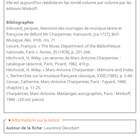
Elle est aujourd’hui rééditée en fac-similé volume par volume par les
Dépôt de la Commission de récupération artistique
éditions Minkoff.
Appels
Bibliographie:
Edouard, Jacques. Memoire des ouvrages de musique latine et
Appel à chercheurs : bourse Comité d’histoire de la BnF
françoise de défunt Mr Charpentier, manuscrit, [ca 1727], BnF-
Musique, Rés. Vmb. ms. 71
Appel à projets
Lesure, François. « The Music Department of the Bibliothèque
nationale, Paris », Notes, 35 (1978), p. 251-268.
Recherche de sujets de recherche
Hitchcock, H. Wiley. Les œuvres de Marc-Antoine Charpentier :
catalogue raisonné, Paris, Picard, 1982, 419 p.
Faire une suggestion de recherche
Hitchcock, H. Wiley. « Marc-Antoine Charpentier : Mémoire and Index
», Recherches sur la musique française classique, XXIII (1985), p. 5-44.
Fournir un témoignage et/ou un document
Cessac, Catherine. Marc-Antoine Charpentier, Paris : Fayard, 1988,
chapitre I, p. 11-25.
Charpentier, Marc-Antoine. Meslanges autographes, Paris : Minkoff,
1990 - (20 vol. parus)
Masquer
Informations sur la notice
Auteur de la fiche:
Laurence Decobert