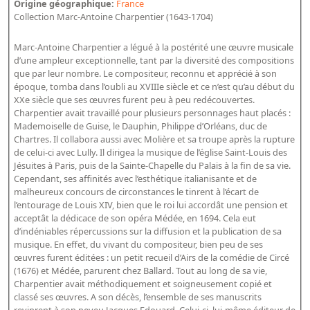
Origine géographique:
France
Bibliographie historique de la Bibliothèque nationale de
Collection Marc-Antoine Charpentier (1643-1704)
France
Marc-Antoine Charpentier a légué à la postérité une œuvre musicale
Dictionnaire de la BnF
d’une ampleur exceptionnelle, tant par la diversité des compositions
que par leur nombre. Le compositeur, reconnu et apprécié à son
Dictionnaire BnF : recherche avancée
époque, tomba dans l’oubli au XVIIIe siècle et ce n’est qu’au début du
Dictionnaire BnF : index
XXe siècle que ses œuvres furent peu à peu redécouvertes.
Charpentier avait travaillé pour plusieurs personnages haut placés :
Dictionnaire des fonds spéciaux et des principales collections et
Mademoiselle de Guise, le Dauphin, Philippe d’Orléans, duc de
Chartres. Il collabora aussi avec Molière et sa troupe après la rupture
provenances
de celui-ci avec Lully. Il dirigea la musique de l’église Saint-Louis des
Recherche de fonds, collections et provenances
Jésuites à Paris, puis de la Sainte-Chapelle du Palais à la fin de sa vie.
Cependant, ses affinités avec l’esthétique italianisante et de
malheureux concours de circonstances le tinrent à l’écart de
L'histoire de la BnF en objets
l’entourage de Louis XIV, bien que le roi lui accordât une pension et
Explorer
acceptât la dédicace de son opéra Médée, en 1694. Cela eut
d’indéniables répercussions sur la diffusion et la publication de sa
musique. En effet, du vivant du compositeur, bien peu de ses
Organigrammes de la bibliothèque
œuvres furent éditées : un petit recueil d’Airs de la comédie de Circé
Rapports d'activité de la Bibliothèque
(1676) et Médée, parurent chez Ballard. Tout au long de sa vie,
Charpentier avait méthodiquement et soigneusement copié et
Répertoire
classé ses œuvres. A son décès, l’ensemble de ses manuscrits