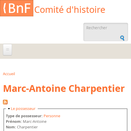
Aller au contenu principal
Cookies management panel
Comité d'histoire
Formulaire de
recherche
À propos
Agenda
Accueil
Vous êtes ici
Marc-Antoine Charpentier
Ressources documentaires
Archives administratives
Archives orales
Masquer
Le possesseur
Bibliographies
Type de possesseur:
Personne
Prénom:
Marc-Antoine
Bibliographie sur la BnF
Nom:
Charpentier