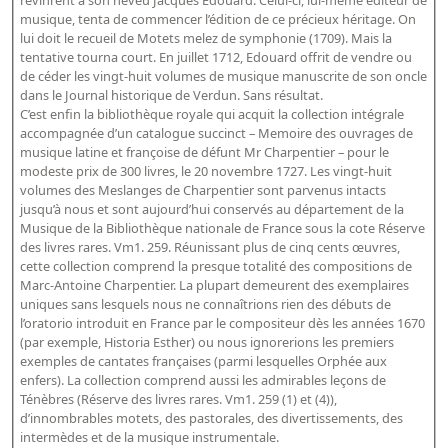
revinrent à son neveu Jacques Edouard. Celui-ci, lui-même éditeur de
Répertoire des catalogues d'expositions
musique, tenta de commencer l’édition de ce précieux héritage. On
Répertoire des catalogues
lui doit le recueil de Motets melez de symphonie (1709). Mais la
tentative tourna court. En juillet 1712, Edouard offrit de vendre ou
Répertoire des manuscrits du XXe siècle
de céder les vingt-huit volumes de musique manuscrite de son oncle
dans le Journal historique de Verdun. Sans résultat.
C’est enfin la bibliothèque royale qui acquit la collection intégrale
Publications
accompagnée d’un catalogue succinct – Memoire des ouvrages de
musique latine et françoise de défunt Mr Charpentier – pour le
Guides des sources publiés
modeste prix de 300 livres, le 20 novembre 1727. Les vingt-huit
volumes des Meslanges de Charpentier sont parvenus intacts
Ouvrages et documents sur la BnF numérisés dans Gallica
jusqu’à nous et sont aujourd’hui conservés au département de la
Revue de la Bibliothèque nationale de France
Musique de la Bibliothèque nationale de France sous la cote Réserve
des livres rares. Vm1. 259. Réunissant plus de cinq cents œuvres,
Directeurs de la Bibliothèque nationale du XIVe siècle à nos jours
cette collection comprend la presque totalité des compositions de
Listes et biographies des directeurs de départements
Marc-Antoine Charpentier. La plupart demeurent des exemplaires
uniques sans lesquels nous ne connaîtrions rien des débuts de
Implantations de la Bibliothèque nationale de France
l’oratorio introduit en France par le compositeur dès les années 1670
(par exemple, Historia Esther) ou nous ignorerions les premiers
Le fil de l'histoire (frise chonologique)
exemples de cantates françaises (parmi lesquelles Orphée aux
La Bibliothèque nationale de France à livre ouvert
enfers). La collection comprend aussi les admirables leçons de
Ténèbres (Réserve des livres rares. Vm1. 259 (1) et (4)),
Richelieu, Bibliothèques - Musée - Galeries
d’innombrables motets, des pastorales, des divertissements, des
intermèdes et de la musique instrumentale.
Gallica - Son histoire