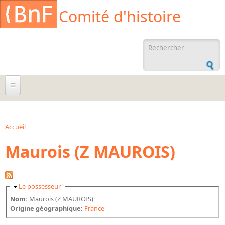
Aller au contenu principal
Cookies management panel
Comité d'histoire
Formulaire de
recherche
À propos
Agenda
Accueil
Vous êtes ici
Maurois (Z MAUROIS)
Ressources documentaires
Archives administratives
Archives orales
Masquer
Le possesseur
Bibliographies
Nom:
Maurois (Z MAUROIS)
Origine géographique:
France
Bibliographie sur la BnF