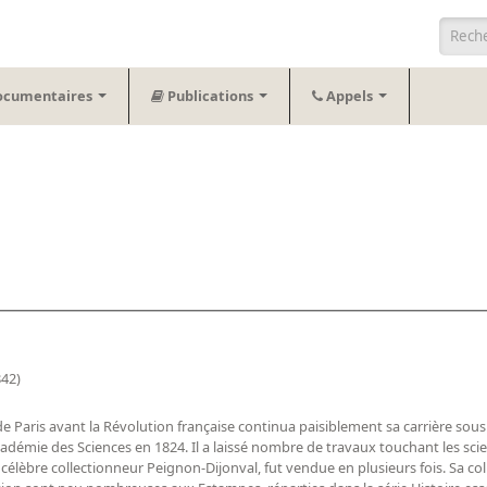
Form
ocumentaires
Publications
Appels
842)
e Paris avant la Révolution française continua paisiblement sa carrière sous l
adémie des Sciences en 1824. Il a laissé nombre de travaux touchant les scie
e célèbre collectionneur Peignon-Dijonval, fut vendue en plusieurs fois. Sa co