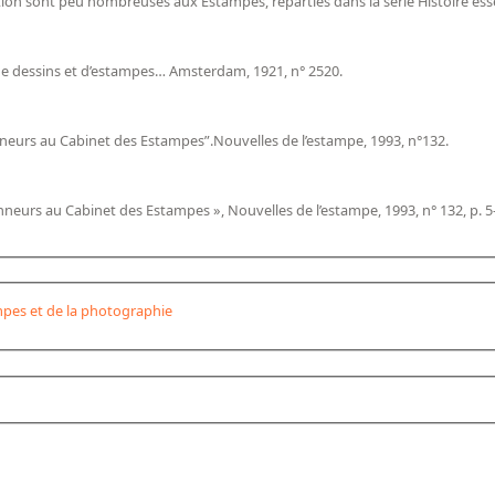
ction sont peu nombreuses aux Estampes, réparties dans la série Histoire ess
 de dessins et d’estampes… Amsterdam, 1921, n° 2520.
nneurs au Cabinet des Estampes”.Nouvelles de l’estampe, 1993, n°132.
nneurs au Cabinet des Estampes », Nouvelles de l’estampe, 1993, n° 132, p. 5
pes et de la photographie