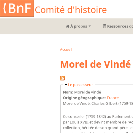
Aller au contenu principal
Cookies management panel
Comité d'histoire
À propos
Ressources d
Accueil
Vous êtes ici
Morel de Vindé
Masquer
Le possesseur
Nom:
Morel de Vindé
Origine géographique:
France
Morel de Vindé, Charles-Gilbert (1759-1
Ce conseiller (1759-1842) au Parlement d
par Louis XVIII et devint membre de l'Ac
collection, héritée de son grand-père, l