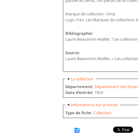
passée au Sénat. Les pièces de sa colle
Marque de collection : Vind.
Lugt, Frits. Les Marques de collections
Bibliographie:
Laure Beaumont-Maillet, “Les collectio
Source:
Laure Beaumont-Maillet, « Les collectio
Masquer
La collection
Département:
Département des Estam
Date d'entrée:
1820
Masquer
Informations sur la notice
Type de fiche:
Collection