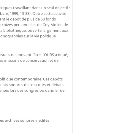
iques travaillant dans un seul objectif :
vre, 1999, 13-33). Outre cette activité
itant le dépôt de plus de 50 fonds
s archives personnelles de Guy Mollet, de
 La bibliothèque, ouverte largement aux
onographies sur la vie politique
isuels ne pouvant l’être, l’OURS a noué,
ses missions de conservation et de
 politique contemporaine. Ces dépôts
ements sonores des discours et débats
alisés lors des congrès ou dans la rue,
• des disques à gravure directe, type Pyral, servant avant les années 1960 à conserver les enregistrements radio ou les archives sonores inédites