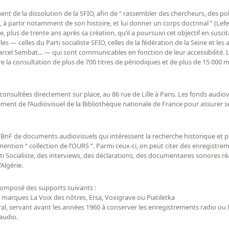
t de la dissolution de la SFIO, afin de “ rassembler des chercheurs, des polit
 à partir notamment de son histoire, et lui donner un corps doctrinal ” (Lefeb
, plus de trente ans après sa création, qu’il a poursuivi cet objectif en susc
les — celles du Parti socialiste SFIO, celles de la fédération de la Seine et le
rcel Sembat... — qui sont communicables en fonction de leur accessibilité.
e la consultation de plus de 700 titres de périodiques et de plus de 15 000 m
onsultées directement sur place, au 86 rue de Lille à Paris. Les fonds audiov
ement de l’Audiovisuel de la Bibliothèque nationale de France pour assurer 
 la BnF de documents audiovisuels qui intéressent la recherche historique et
 mention “ collection de l’OURS ”. Parmi ceux-ci, on peut citer des enregistr
ti Socialiste, des interviews, des déclarations, des documentaires sonores ré
Algérie.
 composé des supports suivants :
marques La Voix des nôtres, Ersa, Voxigrave ou Piatiletka
audio.