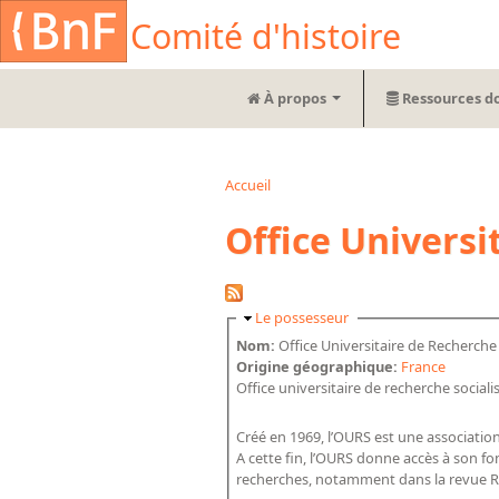
Aller au contenu principal
Cookies management panel
Comité d'histoire
À propos
Ressources d
Accueil
Vous êtes ici
Office Universi
Masquer
Le possesseur
Nom:
Office Universitaire de Recherche 
Origine géographique:
France
Créé en 1969, l’OURS est une association
A cette fin, l’OURS donne accès à son fon
recherches, notamment dans la revue Re