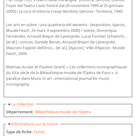
Répertoire des catalogues d'expositions
Foyer del Teatro Carlo Fenice dal 20 novembre 1999 al 25 gennaio
Répertoire des catalogues
2000] / [a cura di Vittoria Crespi Morbio]. Genova : Tormena, 1999.
Répertoire des manuscrits du XXe siècle
Les arts en scène : una quadreria del seicento : [exposition, Ajaccio,
Musée Fesch, 29 mars-3 septembre 2000] / textes, Dominique
Publications
Fernandez, Arnauld Brejon de Lavergnée, Lucia Formari Schianchi...
[et al.] ; notices, Daniele Benati, Arnauld Brejon de Lavergnée,
Maurizio Fagiolo dell'Arco... [et al.]. [Ajaccio] ; Ville d'Ajaccio : Musée
Guides des sources publiés
Fesch, 2000.
Ouvrages et documents sur la BnF numérisés dans Gallica
Mathias Auclair et Pauline Girard, « Les collections iconographiques
Revue de la Bibliothèque nationale de France
du XXe siècle de la Bibliothèque-musée de l’Opéra de Paris », à
Directeurs de la Bibliothèque nationale du XIVe siècle à nos jours
paraître dans Music in art : international journal for music
iconography.
Listes et biographies des directeurs de départements
Implantations de la Bibliothèque nationale de France
Masquer
La collection
Le fil de l'histoire (frise chonologique)
Département:
Bibliothèque-musée de l'Opéra
La Bibliothèque nationale de France à livre ouvert
Masquer
Informations sur la notice
Richelieu, Bibliothèques - Musée - Galeries
Type de fiche:
Fonds
Gallica - Son histoire