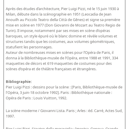
Bibliographie historique de la Bibliothèque nationale de
Après des études d’architecture, Pier Luigi Pizzi, né le 15 juin 1930 à
France
Milan, débute dans la scénographie en 1951 (Leocadia de Jean
Anouilh au Piccolo Teatro della Città de Gênes) et signe sa première
Dictionnaire de la BnF
mise en scène en 1977 (Don Giovanni de Mozart au Teatro Regio de
Turin). Il impose, notamment par ses mises en scène d’opéras
Dictionnaire BnF : recherche avancée
baroques, un style épuré où le blanc domine et révèle volumes et
Dictionnaire BnF : index
structures tandis que les costumes, aux volumes géométriques,
statufient les personnages.
Dictionnaire des fonds spéciaux et des principales collections et
Auteur de nombreuses mises en scènes pour l’Opéra de Paris, il
donna à la Bibliothèque-musée de l’Opéra, entre 1988 et 1991, 334
provenances
maquettes de décors et 619 maquettes de costumes pour des
Recherche de fonds, collections et provenances
scènes d’opéra et de théâtre françaises et étrangères.
L'histoire de la BnF en objets
Bibliographie:
Pier Luigi Pizzi : dessins pour la scène : [Paris, Bibliothèque-musée de
Explorer
l'Opéra, 3 juin-18 octobre 1992]. Paris : Bibliothèque nationale :
Opéra de Paris : Louis Vuitton, 1992.
Organigrammes de la bibliothèque
La scène moderne / Giovanni Lista. Paris ; Arles : éd. Carré, Actes Sud,
Rapports d'activité de la Bibliothèque
1997.
Répertoire
Pier Luigi Pizzi, il teatro della meraviglia : [mostra, Genova, Grande