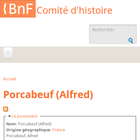
Aller au contenu principal
Cookies management panel
Comité d'histoire
Formulaire de
recherche
À propos
Agenda
Accueil
Vous êtes ici
Porcabeuf (Alfred)
Ressources documentaires
Archives administratives
Archives orales
Masquer
Le possesseur
Bibliographies
Nom:
Porcabeuf (Alfred)
Origine géographique:
France
Bibliographie sur la BnF
Porcabeuf, Alfred