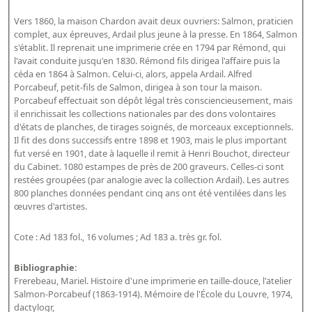
Bibliographie historique de la Bibliothèque nationale de
Vers 1860, la maison Chardon avait deux ouvriers: Salmon, praticien
France
complet, aux épreuves, Ardail plus jeune à la presse. En 1864, Salmon
s'établit. Il reprenait une imprimerie crée en 1794 par Rémond, qui
Dictionnaire de la BnF
l'avait conduite jusqu'en 1830. Rémond fils dirigea l'affaire puis la
céda en 1864 à Salmon. Celui-ci, alors, appela Ardail. Alfred
Dictionnaire BnF : recherche avancée
Porcabeuf, petit-fils de Salmon, dirigea à son tour la maison.
Dictionnaire BnF : index
Porcabeuf effectuait son dépôt légal très consciencieusement, mais
il enrichissait les collections nationales par des dons volontaires
Dictionnaire des fonds spéciaux et des principales collections et
d'états de planches, de tirages soignés, de morceaux exceptionnels.
Il fit des dons successifs entre 1898 et 1903, mais le plus important
provenances
fut versé en 1901, date à laquelle il remit à Henri Bouchot, directeur
Recherche de fonds, collections et provenances
du Cabinet. 1080 estampes de près de 200 graveurs. Celles-ci sont
restées groupées (par analogie avec la collection Ardail). Les autres
800 planches données pendant cinq ans ont été ventilées dans les
L'histoire de la BnF en objets
œuvres d'artistes.
Explorer
Cote : Ad 183 fol., 16 volumes ; Ad 183 a. très gr. fol.
Organigrammes de la bibliothèque
Bibliographie:
Rapports d'activité de la Bibliothèque
Frerebeau, Mariel. Histoire d'une imprimerie en taille-douce, l'atelier
Répertoire
Salmon-Porcabeuf (1863-1914). Mémoire de l'École du Louvre, 1974,
dactylogr,