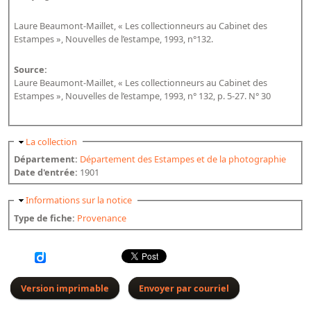
Répertoire des catalogues d'expositions
Répertoire des catalogues
Laure Beaumont-Maillet, « Les collectionneurs au Cabinet des
Estampes », Nouvelles de l’estampe, 1993, n°132.
Répertoire des manuscrits du XXe siècle
Source:
Publications
Laure Beaumont-Maillet, « Les collectionneurs au Cabinet des
Estampes », Nouvelles de l’estampe, 1993, n° 132, p. 5-27. N° 30
Guides des sources publiés
Ouvrages et documents sur la BnF numérisés dans Gallica
Masquer
La collection
Revue de la Bibliothèque nationale de France
Département:
Département des Estampes et de la photographie
Date d'entrée:
1901
Directeurs de la Bibliothèque nationale du XIVe siècle à nos jours
Listes et biographies des directeurs de départements
Masquer
Informations sur la notice
Type de fiche:
Provenance
Implantations de la Bibliothèque nationale de France
Le fil de l'histoire (frise chonologique)
La Bibliothèque nationale de France à livre ouvert
Richelieu, Bibliothèques - Musée - Galeries
Version imprimable
Envoyer par courriel
Gallica - Son histoire