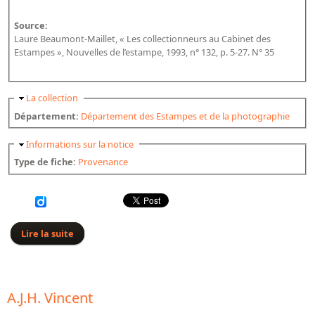
Source:
Laure Beaumont-Maillet, « Les collectionneurs au Cabinet des
Estampes », Nouvelles de l’estampe, 1993, n° 132, p. 5-27. N° 35
Masquer
La collection
Département:
Département des Estampes et de la photographie
Masquer
Informations sur la notice
Type de fiche:
Provenance
Lire la suite
de Henry Vivarez
A.J.H. Vincent