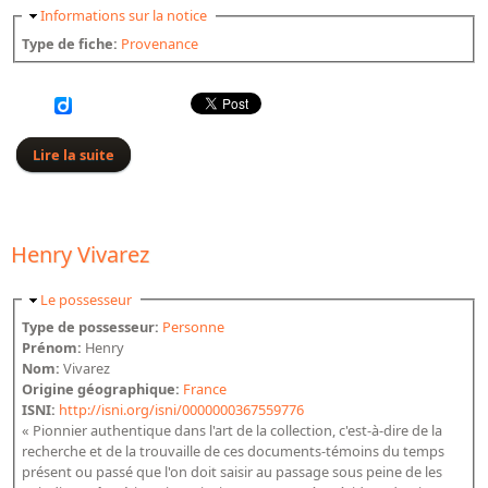
Masquer
Informations sur la notice
Type de fiche:
Provenance
Lire la suite
de Charles-Jean Melchior de Vogüe
Henry Vivarez
Masquer
Le possesseur
Type de possesseur:
Personne
Prénom:
Henry
Nom:
Vivarez
Origine géographique:
France
ISNI:
http://isni.org/isni/0000000367559776
« Pionnier authentique dans l'art de la collection, c'est-à-dire de la
recherche et de la trouvaille de ces documents-témoins du temps
présent ou passé que l'on doit saisir au passage sous peine de les