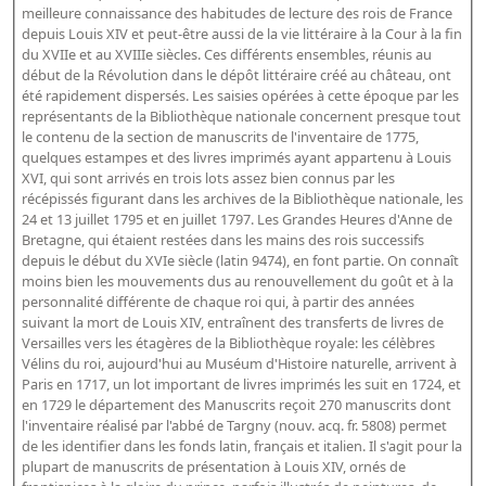
meilleure connaissance des habitudes de lecture des rois de France
Dépôt de la Commission de récupération artistique
depuis Louis XIV et peut-être aussi de la vie littéraire à la Cour à la fin
du XVIIe et au XVIIIe siècles. Ces différents ensembles, réunis au
Appels
début de la Révolution dans le dépôt littéraire créé au château, ont
été rapidement dispersés. Les saisies opérées à cette époque par les
représentants de la Bibliothèque nationale concernent presque tout
Appel à chercheurs : bourse Comité d’histoire de la BnF
le contenu de la section de manuscrits de l'inventaire de 1775,
Appel à projets
quelques estampes et des livres imprimés ayant appartenu à Louis
XVI, qui sont arrivés en trois lots assez bien connus par les
Recherche de sujets de recherche
récépissés figurant dans les archives de la Bibliothèque nationale, les
24 et 13 juillet 1795 et en juillet 1797. Les Grandes Heures d'Anne de
Faire une suggestion de recherche
Bretagne, qui étaient restées dans les mains des rois successifs
depuis le début du XVIe siècle (latin 9474), en font partie. On connaît
Fournir un témoignage et/ou un document
moins bien les mouvements dus au renouvellement du goût et à la
personnalité différente de chaque roi qui, à partir des années
suivant la mort de Louis XIV, entraînent des transferts de livres de
Versailles vers les étagères de la Bibliothèque royale: les célèbres
Vélins du roi, aujourd'hui au Muséum d'Histoire naturelle, arrivent à
Paris en 1717, un lot important de livres imprimés les suit en 1724, et
en 1729 le département des Manuscrits reçoit 270 manuscrits dont
l'inventaire réalisé par l'abbé de Targny (nouv. acq. fr. 5808) permet
de les identifier dans les fonds latin, français et italien. Il s'agit pour la
plupart de manuscrits de présentation à Louis XIV, ornés de