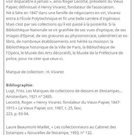
voir disparaître à jamais », ainsi Roger Lecotté, président du Vieux
Papier, définissait-il Henry Vivarez, fondateur de l'association.
Né à Sète en 1847 dans une famille de négociants en vin, Vivarez
entra à l'École Polytechnique et fit une belle carrière d'ingénieur.
Mais c'est par ses collections qu'il est passé à la postérité. Si la
Bibliothèque Nationale se vit gratifiée de ses vues d'optique, de ses
images d'Epinal, de ses gravures au physionotrace, calendriers et ex-
libris, de nombreux établissements ont hérité sa moisson: la
Bibliothèque historique de la Ville de Paris, la Bibliothèque de
l'Opéra, le Musée des Arts décoratifs, le Musée de la Préfecture de
police, pour ne citer que ceux-ci.
Marque de collection : H. Vivarez
Bibliographie:
Lugt, Frits. Les Marques de collections de dessins et d’estampes…
Amsterdam, 1921 n° 2495.
Lecotté, Roger. « Henry Vivarez. fondaleur du Vieux-Papier, 1847-
1915 » Le Vieux Papier, oct. 1967, t. 25, fasc.
223, p. 93-94.
Laure Beaumont-Maillet, « Les collectionneurs au Cabinet des
Estampes ».Nouvelles de l’estampe, 1993, n° 132.