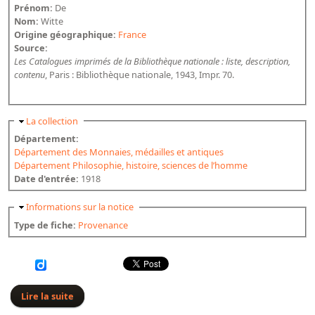
Prénom:
De
Bibliographie historique de la Bibliothèque nationale de
Nom:
Witte
France
Origine géographique:
France
Source:
Dictionnaire de la BnF
Les Catalogues imprimés de la Bibliothèque nationale : liste, description,
contenu
, Paris : Bibliothèque nationale, 1943, Impr. 70.
Dictionnaire BnF : recherche avancée
Dictionnaire BnF : index
Masquer
La collection
Dictionnaire des fonds spéciaux et des principales collections et
Département:
provenances
Département des Monnaies, médailles et antiques
Département Philosophie, histoire, sciences de l’homme
Recherche de fonds, collections et provenances
Date d'entrée:
1918
L'histoire de la BnF en objets
Masquer
Informations sur la notice
Explorer
Type de fiche:
Provenance
Organigrammes de la bibliothèque
Rapports d'activité de la Bibliothèque
Répertoire
Lire la suite
de De Witte