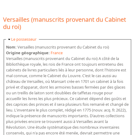
Répertoire des catalogues d'expositions
Répertoire des catalogues
Versailles (manuscrits provenant du Cabinet
Répertoire des manuscrits du XXe siècle
du roi)
Publications
Masquer
Le possesseur
Nom:
Versailles (manuscrits provenant du Cabinet du roi)
Guides des sources publiés
Origine géographique:
France
Ouvrages et documents sur la BnF numérisés dans Gallica
Versailles (manuscrits provenant du Cabinet du roi) A côté de la
Bibliothèque royale, les rois de France ont toujours entretenu des
Revue de la Bibliothèque nationale de France
cabinets de livres particuliers liés à leur personne, dont l'histoire est
mal connue, comme le Cabinet du Louvre. C'est le cas aussi au
Directeurs de la Bibliothèque nationale du XIVe siècle à nos jours
château de Versailles, où Mansart crée en 1701 un cabinet à la fois
Listes et biographies des directeurs de départements
privé et d'apparat, dont les armoires basses fermées par des glaces
ou un treillis de laiton sont doublées de taffetas rouge pour
Implantations de la Bibliothèque nationale de France
accueillir les livres les plus précieux. Ce cabinet dépend des goûts et
des caprices des princes et il sera plusieurs fois remanié et changé de
Le fil de l'histoire (frise chonologique)
lieu. L'inventaire le plus complet, rédigé en 1775 (nouv. acq. fr. 2622),
La Bibliothèque nationale de France à livre ouvert
indique la présence de manuscrits importants. D'autres collections
plus privées encore se trouvent aussi à Versailles avant la
Richelieu, Bibliothèques - Musée - Galeries
Révolution. Une étude systématique des nombreux inventaires
Gallica - Son histoire
conservés, qui n'a pas encore été menée, devrait permettre une