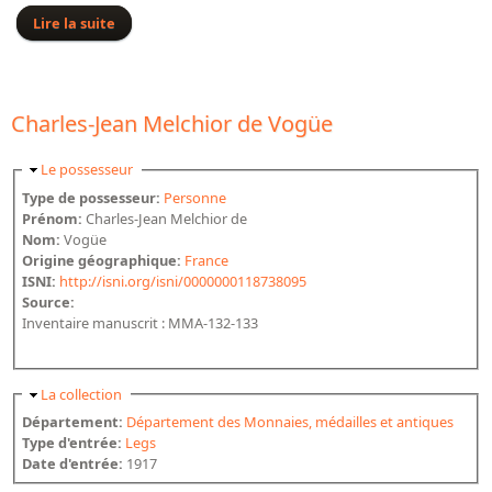
Lire la suite
de Versailles (manuscrits provenant du Cabinet du
roi)
Charles-Jean Melchior de Vogüe
Masquer
Le possesseur
Type de possesseur:
Personne
Prénom:
Charles-Jean Melchior de
Nom:
Vogüe
Origine géographique:
France
ISNI:
http://isni.org/isni/0000000118738095
Source:
Inventaire manuscrit : MMA-132-133
Masquer
La collection
Département:
Département des Monnaies, médailles et antiques
Type d'entrée:
Legs
Date d'entrée:
1917