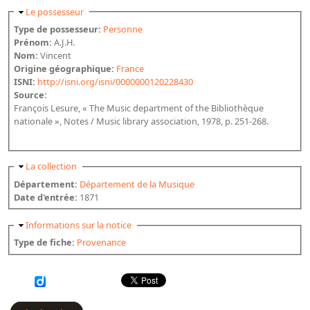
Masquer
Le possesseur
Type de possesseur:
Personne
Prénom:
A.J.H.
Nom:
Vincent
Origine géographique:
France
ISNI:
http://isni.org/isni/0000000120228430
Source:
François Lesure, « The Music department of the Bibliothèque
nationale », Notes / Music library association, 1978, p. 251-268.
Masquer
La collection
Département:
Département de la Musique
Date d'entrée:
1871
Masquer
Informations sur la notice
Type de fiche:
Provenance