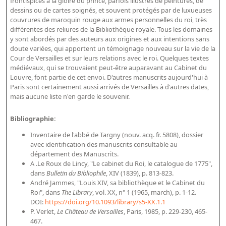
frontispices à la gloire du prince, parfois illustrés de peintures, de
dessins ou de cartes soignés, et souvent protégés par de luxueuses
couvrures de maroquin rouge aux armes personnelles du roi, très
différentes des reliures de la Bibliothèque royale. Tous les domaines
y sont abordés par des auteurs aux origines et aux intentions sans
doute variées, qui apportent un témoignage nouveau sur la vie de la
Cour de Versailles et sur leurs relations avec le roi. Quelques textes
médiévaux, qui se trouvaient peut-être auparavant au Cabinet du
Louvre, font partie de cet envoi. D'autres manuscrits aujourd'hui à
Paris sont certainement aussi arrivés de Versailles à d'autres dates,
mais aucune liste n'en garde le souvenir.
Bibliographie:
Inventaire de l'abbé de Targny (nouv. acq. fr. 5808), dossier
avec identification des manuscrits consultable au
département des Manuscrits.
A .Le Roux de Lincy, "Le cabinet du Roi, le catalogue de 1775",
dans
Bulletin du Bibliophile
, XIV (1839), p. 813-823.
André Jammes, "Louis XIV, sa bibliothèque et le Cabinet du
Roi", dans
The Library
, vol. XX, n° 1 (1965, march), p. 1-12.
DOI:
https://doi.org/10.1093/library/s5-XX.1.1
P. Verlet,
Le Château de Versailles
, Paris, 1985, p. 229-230, 465-
467.