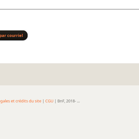
par courriel
gales et crédits du site
|
CGU
| BnF, 2018- ...