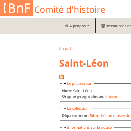
Aller au contenu principal
Cookies management panel
Comité d'histoire
À propos
Ressources d
Accueil
Vous êtes ici
Saint-Léon
Masquer
Le possesseur
Nom:
Saint-Léon
Origine géographique:
France
Masquer
La collection
Département:
Bibliothèque-musée de 
Masquer
Informations sur la notice