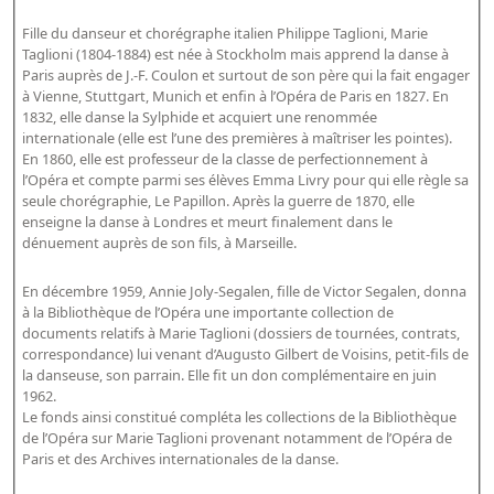
Bibliographie historique de la Bibliothèque nationale de
Fille du danseur et chorégraphe italien Philippe Taglioni, Marie
France
Taglioni (1804-1884) est née à Stockholm mais apprend la danse à
Paris auprès de J.-F. Coulon et surtout de son père qui la fait engager
Dictionnaire de la BnF
à Vienne, Stuttgart, Munich et enfin à l’Opéra de Paris en 1827. En
1832, elle danse la Sylphide et acquiert une renommée
Dictionnaire BnF : recherche avancée
internationale (elle est l’une des premières à maîtriser les pointes).
Dictionnaire BnF : index
En 1860, elle est professeur de la classe de perfectionnement à
l’Opéra et compte parmi ses élèves Emma Livry pour qui elle règle sa
Dictionnaire des fonds spéciaux et des principales collections et
seule chorégraphie, Le Papillon. Après la guerre de 1870, elle
enseigne la danse à Londres et meurt finalement dans le
provenances
dénuement auprès de son fils, à Marseille.
Recherche de fonds, collections et provenances
En décembre 1959, Annie Joly-Segalen, fille de Victor Segalen, donna
L'histoire de la BnF en objets
à la Bibliothèque de l’Opéra une importante collection de
documents relatifs à Marie Taglioni (dossiers de tournées, contrats,
Explorer
correspondance) lui venant d’Augusto Gilbert de Voisins, petit-fils de
la danseuse, son parrain. Elle fit un don complémentaire en juin
Organigrammes de la bibliothèque
1962.
Le fonds ainsi constitué compléta les collections de la Bibliothèque
Rapports d'activité de la Bibliothèque
de l’Opéra sur Marie Taglioni provenant notamment de l’Opéra de
Répertoire
Paris et des Archives internationales de la danse.