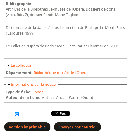
Répertoire des catalogues d'expositions
Bibliographie:
Archives de la Bibliothèque-musée de l’Opéra, Dossiers de dons
Répertoire des catalogues
(Arch. Bibl. 7), dossier Fonds Marie Taglioni
Répertoire des manuscrits du XXe siècle
Dictionnaire de la danse / sous la direction de Philippe Le Moal ; Paris
: Larousse, 1999.
Publications
Le Ballet de l’Opéra de Paris / Ivor Guest. Paris : Flammarion, 2001.
Guides des sources publiés
Ouvrages et documents sur la BnF numérisés dans Gallica
Masquer
La collection
Revue de la Bibliothèque nationale de France
Département:
Bibliothèque-musée de l'Opéra
Directeurs de la Bibliothèque nationale du XIVe siècle à nos jours
Listes et biographies des directeurs de départements
Masquer
Informations sur la notice
Type de fiche:
Fonds
Implantations de la Bibliothèque nationale de France
Auteur de la fiche:
Mathias Auclair Pauline Girard
Le fil de l'histoire (frise chonologique)
La Bibliothèque nationale de France à livre ouvert
Richelieu, Bibliothèques - Musée - Galeries
Version imprimable
Envoyer par courriel
Gallica - Son histoire