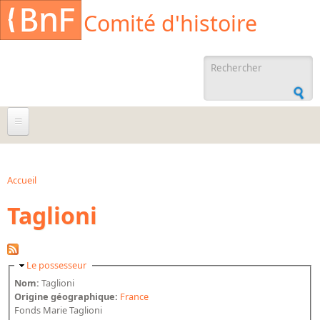
Aller au contenu principal
Cookies management panel
Comité d'histoire
Formulaire de
recherche
À propos
Agenda
Accueil
Vous êtes ici
Taglioni
Ressources documentaires
Archives administratives
Archives orales
Masquer
Le possesseur
Bibliographies
Nom:
Taglioni
Origine géographique:
France
Bibliographie sur la BnF
Fonds Marie Taglioni