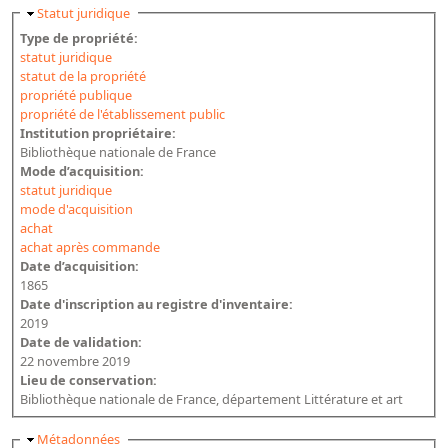
Masquer
Statut juridique
Dépôt de la Commission de récupération artistique
Type de propriété:
statut juridique
Appels
statut de la propriété
propriété publique
Appel à chercheurs : bourse Comité d’histoire de la BnF
propriété de l'établissement public
Institution propriétaire:
Appel à projets
Bibliothèque nationale de France
Mode d’acquisition:
Recherche de sujets de recherche
statut juridique
mode d'acquisition
Faire une suggestion de recherche
achat
Fournir un témoignage et/ou un document
achat après commande
Date d’acquisition:
1865
Date d'inscription au registre d'inventaire:
2019
Date de validation:
22 novembre 2019
Lieu de conservation:
Bibliothèque nationale de France, département Littérature et art
Masquer
Métadonnées