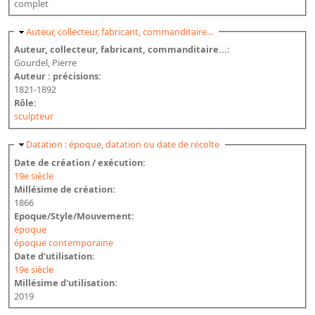
Répertoire des catalogues d'expositions
complet
Répertoire des catalogues
Masquer
Auteur, collecteur, fabricant, commanditaire...
Répertoire des manuscrits du XXe siècle
Auteur, collecteur, fabricant, commanditaire...:
Gourdel, Pierre
Auteur : précisions:
Publications
1821-1892
Rôle:
Guides des sources publiés
sculpteur
Ouvrages et documents sur la BnF numérisés dans Gallica
Masquer
Datation : époque, datation ou date de récolte
Revue de la Bibliothèque nationale de France
Date de création / exécution:
19e siècle
Directeurs de la Bibliothèque nationale du XIVe siècle à nos jours
Millésime de création:
Listes et biographies des directeurs de départements
1866
Epoque/Style/Mouvement:
Implantations de la Bibliothèque nationale de France
époque
époque contemporaine
Le fil de l'histoire (frise chonologique)
Date d'utilisation:
La Bibliothèque nationale de France à livre ouvert
19e siècle
Millésime d'utilisation:
Richelieu, Bibliothèques - Musée - Galeries
2019
Gallica - Son histoire