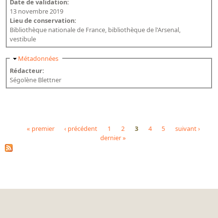
Date de validation:
13 novembre 2019
Lieu de conservation:
Bibliothèque nationale de France, bibliothèque de l'Arsenal,
vestibule
Masquer
Métadonnées
Rédacteur:
Ségolène Blettner
« premier
‹ précédent
1
2
3
4
5
suivant ›
dernier »
Pages