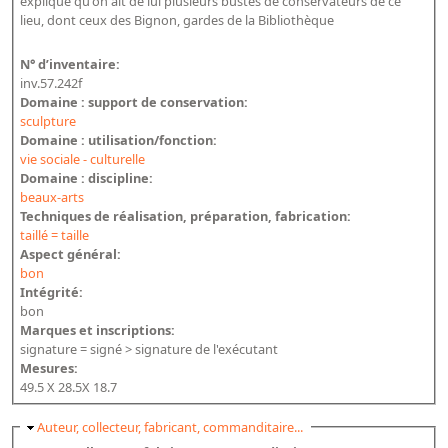
explique qu'on ait de lui plusieurs bustes de conservateurs de ce
lieu, dont ceux des Bignon, gardes de la Bibliothèque
N° d’inventaire:
inv.57.242f
Domaine : support de conservation:
sculpture
Domaine : utilisation/fonction:
vie sociale - culturelle
Domaine : discipline:
beaux-arts
Techniques de réalisation, préparation, fabrication:
taillé = taille
Aspect général:
bon
Intégrité:
bon
Marques et inscriptions:
signature = signé > signature de l'exécutant
Mesures:
49.5 X 28.5X 18.7
Masquer
Auteur, collecteur, fabricant, commanditaire...