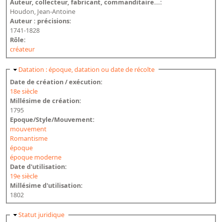
Auteur, collecteur, fabricant, commanditaire...:
Houdon, Jean-Antoine
Auteur : précisions:
1741-1828
Rôle:
créateur
Masquer
Datation : époque, datation ou date de récolte
Date de création / exécution:
18e siècle
Millésime de création:
1795
Epoque/Style/Mouvement:
mouvement
Romantisme
époque
époque moderne
Date d'utilisation:
19e siècle
Millésime d'utilisation:
1802
Masquer
Statut juridique