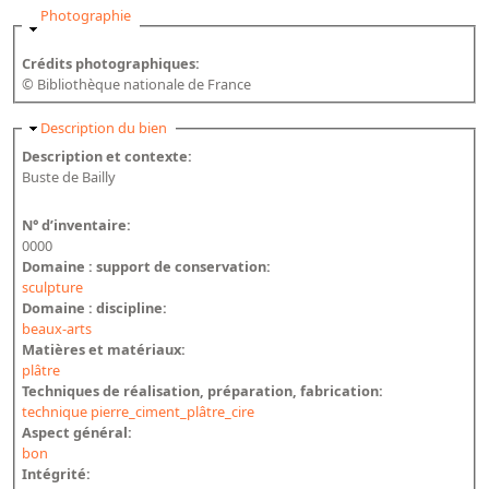
Masquer
Photographie
Bibliographie historique de la Bibliothèque nationale de
France
Crédits photographiques:
Dictionnaire de la BnF
© Bibliothèque nationale de France
Dictionnaire BnF : recherche avancée
Masquer
Description du bien
Dictionnaire BnF : index
Description et contexte:
Buste de Bailly
Dictionnaire des fonds spéciaux et des principales collections et
provenances
N° d’inventaire:
0000
Recherche de fonds, collections et provenances
Domaine : support de conservation:
sculpture
L'histoire de la BnF en objets
Domaine : discipline:
beaux-arts
Explorer
Matières et matériaux:
plâtre
Organigrammes de la bibliothèque
Techniques de réalisation, préparation, fabrication:
technique pierre_ciment_plâtre_cire
Rapports d'activité de la Bibliothèque
Aspect général:
bon
Répertoire
Intégrité: