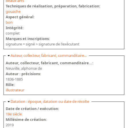
beaux-arts
Techniques de réalisation, préparation, fabrication:
gouache
Aspect général:
bon
Intégrité:
complet
Marques et inscriptions:
signature = signé > signature de l'exécutant
Masquer
Auteur, collecteur, fabricant, commanditaire...
Auteur, collecteur, fabricant, commanditaire...:
Neuville, alphonse de
Auteur : précisions:
1836-1885
Rôle:
illustrateur
Masquer
Datation : époque, datation ou date de récolte
Date de création / exécution:
19e siècle
Millésime de création:
2019