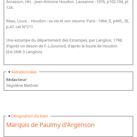
Arnasson, HH. - Jean-Antoine Houdon. Lausanne : 1976, p102.104, pl
124.
Réau, Louis .- Houdon : sa vie et son oeuvre. Paris : 1964, II, p445., III,
p.47, cat N°211
Une estampe du département des Estampes, par Langlois, 1798,
d'après un dessin de F.-L.Gounod, d'après le buste de Houdon
(Est.SNR-3 Langlois)
Masquer
Métadonnées
Rédacteur:
Ségolène Blettner
Masquer
Désignation du bien
Marquis de Paulmy d'Argenson