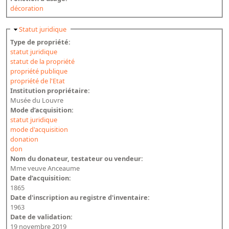
décoration
Masquer
Statut juridique
Type de propriété:
statut juridique
statut de la propriété
propriété publique
propriété de l'Etat
Institution propriétaire:
Musée du Louvre
Mode d’acquisition:
statut juridique
mode d'acquisition
donation
don
Nom du donateur, testateur ou vendeur:
Mme veuve Anceaume
Date d’acquisition:
1865
Date d'inscription au registre d'inventaire:
1963
Date de validation:
19 novembre 2019