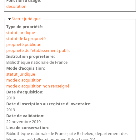
Fonction d’usage:
décoration
Masquer
Statut juridique
Type de propriété:
statut juridique
statut de la propriété
propriété publique
propriété de l'établissement public
Institution propriétaire:
Bibliothèque nationale de France
Mode d’acquisition:
statut juridique
mode d'acquisition
mode d'acquisition non renseigné
Date d’acquisition:
2019
Date d'inscription au registre d'inventaire:
2019
Date de validation:
22 novembre 2019
Lieu de conservation:
Bibliothèque nationale de France, site Richelieu, département des
Monnaies, médailles et antiques, Salon Louis XV