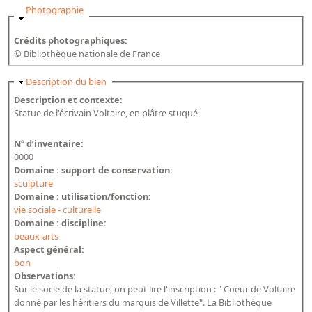
Masquer
Photographie
Bibliographie historique de la Bibliothèque nationale de
France
Crédits photographiques:
Dictionnaire de la BnF
© Bibliothèque nationale de France
Dictionnaire BnF : recherche avancée
Masquer
Description du bien
Dictionnaire BnF : index
Description et contexte:
Statue de l'écrivain Voltaire, en plâtre stuqué
Dictionnaire des fonds spéciaux et des principales collections et
provenances
N° d’inventaire:
0000
Recherche de fonds, collections et provenances
Domaine : support de conservation:
sculpture
L'histoire de la BnF en objets
Domaine : utilisation/fonction:
vie sociale - culturelle
Explorer
Domaine : discipline:
beaux-arts
Organigrammes de la bibliothèque
Aspect général:
bon
Rapports d'activité de la Bibliothèque
Observations:
Sur le socle de la statue, on peut lire l'inscription : " Coeur de Voltaire
Répertoire
donné par les héritiers du marquis de Villette". La Bibliothèque