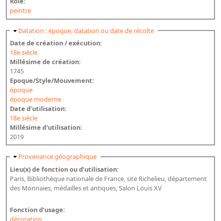
Rôle:
peintre
Masquer
Datation : époque, datation ou date de récolte
Date de création / exécution:
18e siècle
Millésime de création:
1745
Epoque/Style/Mouvement:
époque
époque moderne
Date d'utilisation:
18e siècle
Millésime d'utilisation:
2019
Masquer
Provenance géographique
Lieu(x) de fonction ou d’utilisation:
Paris, Bibliothèque nationale de France, site Richelieu, département
des Monnaies, médailles et antiques, Salon Louis XV
Fonction d’usage:
décoration