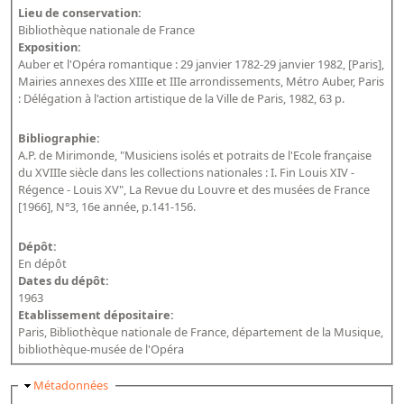
Lieu de conservation:
Bibliothèque nationale de France
Exposition:
Auber et l'Opéra romantique : 29 janvier 1782-29 janvier 1982, [Paris],
Mairies annexes des XIIIe et IIIe arrondissements, Métro Auber, Paris
: Délégation à l'action artistique de la Ville de Paris, 1982, 63 p.
Bibliographie:
A.P. de Mirimonde, "Musiciens isolés et potraits de l'Ecole française
du XVIIIe siècle dans les collections nationales : I. Fin Louis XIV -
Régence - Louis XV", La Revue du Louvre et des musées de France
[1966], N°3, 16e année, p.141-156.
Dépôt:
En dépôt
Dates du dépôt:
1963
Etablissement dépositaire:
Paris, Bibliothèque nationale de France, département de la Musique,
bibliothèque-musée de l'Opéra
Masquer
Métadonnées