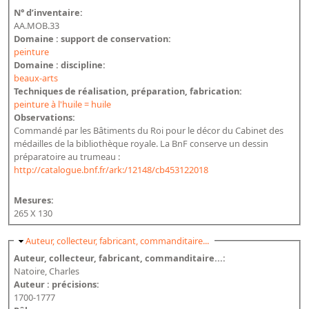
N° d’inventaire:
AA.MOB.33
Domaine : support de conservation:
peinture
Domaine : discipline:
beaux-arts
Techniques de réalisation, préparation, fabrication:
peinture à l'huile = huile
Observations:
Commandé par les Bâtiments du Roi pour le décor du Cabinet des
médailles de la bibliothèque royale. La BnF conserve un dessin
préparatoire au trumeau :
http://catalogue.bnf.fr/ark:/12148/cb453122018
Mesures:
265 X 130
Masquer
Auteur, collecteur, fabricant, commanditaire...
Auteur, collecteur, fabricant, commanditaire...:
Natoire, Charles
Auteur : précisions:
1700-1777