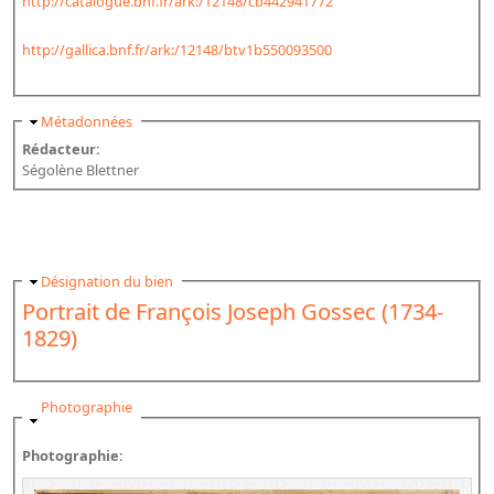
http://catalogue.bnf.fr/ark:/12148/cb442941772
http://gallica.bnf.fr/ark:/12148/btv1b550093500
Masquer
Métadonnées
Rédacteur:
Ségolène Blettner
Masquer
Désignation du bien
Portrait de François Joseph Gossec (1734-
1829)
Masquer
Photographie
Photographie: