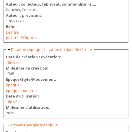
Auteur, collecteur, fabricant, commanditaire...:
Boucher, François
Auteur : précisions:
1703-1770
Rôle:
peintre
peintre de figures
Masquer
Datation : époque, datation ou date de récolte
Date de création / exécution:
18e siècle
Millésime de création:
1745
Epoque/Style/Mouvement:
époque
époque moderne
Date d'utilisation:
18e siècle
Millésime d'utilisation:
2019
Masquer
Provenance géographique