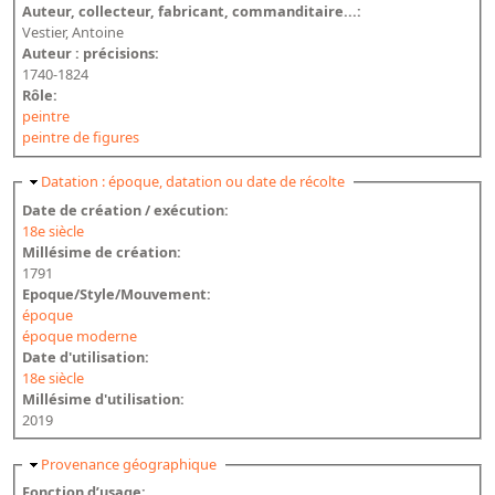
Auteur, collecteur, fabricant, commanditaire...:
Vestier, Antoine
Auteur : précisions:
1740-1824
Rôle:
peintre
peintre de figures
Masquer
Datation : époque, datation ou date de récolte
Date de création / exécution:
18e siècle
Millésime de création:
1791
Epoque/Style/Mouvement:
époque
époque moderne
Date d'utilisation:
18e siècle
Millésime d'utilisation:
2019
Masquer
Provenance géographique
Fonction d’usage: