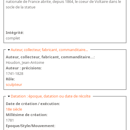
Répertoire des catalogues d'expositions
nationale de France abrite, depuis 1864, le coeur de Voltaire dans le
socle de la statue
Répertoire des catalogues
Répertoire des manuscrits du XXe siècle
Intégrité:
Publications
complet
Guides des sources publiés
Masquer
Auteur, collecteur, fabricant, commanditaire...
Ouvrages et documents sur la BnF numérisés dans Gallica
Auteur, collecteur, fabricant, commanditaire...:
Houdon, Jean-Antoine
Revue de la Bibliothèque nationale de France
Auteur : précisions:
1741-1828
Directeurs de la Bibliothèque nationale du XIVe siècle à nos jours
Rôle:
Listes et biographies des directeurs de départements
sculpteur
Implantations de la Bibliothèque nationale de France
Masquer
Datation : époque, datation ou date de récolte
Le fil de l'histoire (frise chonologique)
Date de création / exécution:
18e siècle
La Bibliothèque nationale de France à livre ouvert
Millésime de création:
Richelieu, Bibliothèques - Musée - Galeries
1781
Epoque/Style/Mouvement:
Gallica - Son histoire