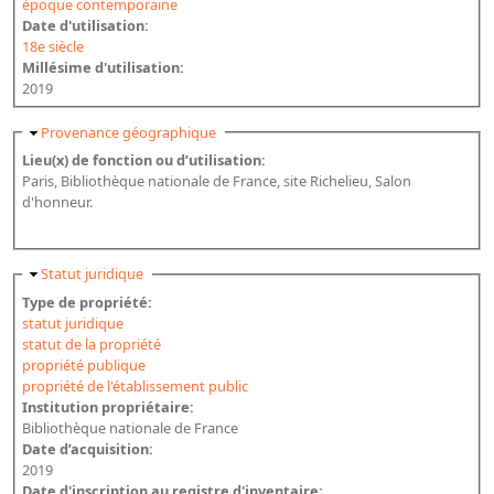
époque contemporaine
Date d'utilisation:
Dépôt de la Commission de récupération artistique
18e siècle
Millésime d'utilisation:
Appels
2019
Appel à chercheurs : bourse Comité d’histoire de la BnF
Masquer
Provenance géographique
Appel à projets
Lieu(x) de fonction ou d’utilisation:
Paris, Bibliothèque nationale de France, site Richelieu, Salon
Recherche de sujets de recherche
d'honneur.
Faire une suggestion de recherche
Fournir un témoignage et/ou un document
Masquer
Statut juridique
Type de propriété:
statut juridique
statut de la propriété
propriété publique
propriété de l'établissement public
Institution propriétaire:
Bibliothèque nationale de France
Date d’acquisition:
2019
Date d'inscription au registre d'inventaire: