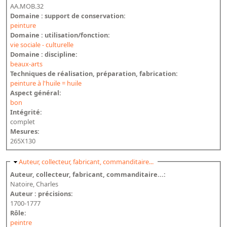
AA.MOB.32
Domaine : support de conservation:
peinture
Domaine : utilisation/fonction:
vie sociale - culturelle
Domaine : discipline:
beaux-arts
Techniques de réalisation, préparation, fabrication:
peinture à l'huile = huile
Aspect général:
bon
Intégrité:
complet
Mesures:
265X130
Masquer
Auteur, collecteur, fabricant, commanditaire...
Auteur, collecteur, fabricant, commanditaire...:
Natoire, Charles
Auteur : précisions:
1700-1777
Rôle:
peintre