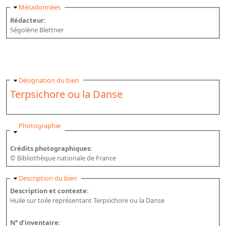
Masquer
Métadonnées
Rédacteur:
Ségolène Blettner
Masquer
Désignation du bien
Terpsichore ou la Danse
Masquer
Photographie
Crédits photographiques:
© Bibliothèque nationale de France
Masquer
Description du bien
Description et contexte:
Huile sur toile représentant Terpsichore ou la Danse
N° d’inventaire: