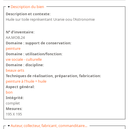
Masquer
Description du bien
Description et contexte:
Huile sur toile représentant Uranie oou l'Astronomie
N° d’inventaire:
AA.MOB.24
Domaine : support de conservation:
peinture
Domaine : utilisation/fonction:
vie sociale - culturelle
Domaine : discipline:
beaux-arts
Techniques de réalisation, préparation, fabrication:
peinture à l'huile = huile
Aspect général:
bon
Intégrité:
complet
Mesures:
195 X 195
Masquer
Auteur, collecteur, fabricant, commanditaire...