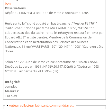
bon
Observations:
Dépôt du Louvre à la BnF, don de Mme V. Anceaume, 1865
Huile sur toile " signé et daté en bas à gauche : " Vestier Pt 1791"
"cartouche" : " donné par Mme ANCEAUME, 1865", "GOSSEC" "
Etiquettes au dos du cadre "rentoilé, néttoyé et restauré en 1948 par
Edgard AILLET artiste peintre, Membre de la Commission de
Conservation et de Restauration des Peintres des Musées
Nationaux, 11 rue YVART PARIS 15è", "20.147", " 1208" "Cadre en pâte
dorée.
Salon de 1791. Don de Mme Veuve Anceaume en 1865 au CNSM.
Dépôt au Louvre en 1961 : N° INV.20.147. Dépôt à l'Opéra en 1963 :
N° 1208. Fait partie du lot E.995.6 (39).
Intégrité:
complet
Mesures:
118 X 89
Masquer
Auteur, collecteur, fabricant, commanditaire...