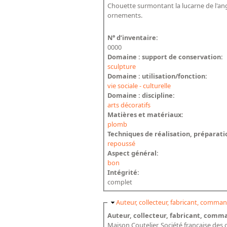
Chouette surmontant la lucarne de l'angle
ornements.
N° d’inventaire:
0000
Domaine : support de conservation:
sculpture
Domaine : utilisation/fonction:
vie sociale - culturelle
Domaine : discipline:
arts décoratifs
Matières et matériaux:
plomb
Techniques de réalisation, préparati
repoussé
Aspect général:
bon
Intégrité:
complet
Masquer
Auteur, collecteur, fabricant, command
Auteur, collecteur, fabricant, comma
Maison Coutelier, Société française de