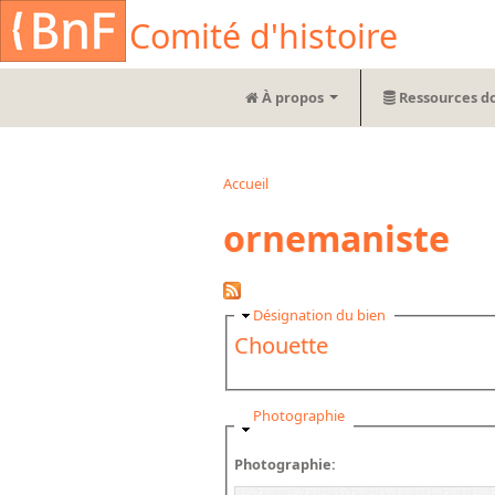
Aller au contenu principal
Cookies management panel
Comité d'histoire
À propos
Ressources d
Accueil
Vous êtes ici
ornemaniste
Masquer
Désignation du bien
Chouette
Masquer
Photographie
Photographie: