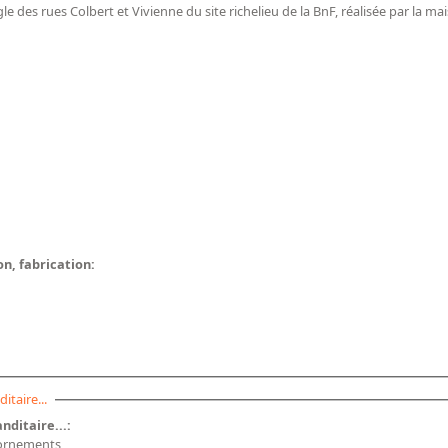
 des rues Colbert et Vivienne du site richelieu de la BnF, réalisée par la mai
on, fabrication:
itaire...
nditaire...:
s ornements