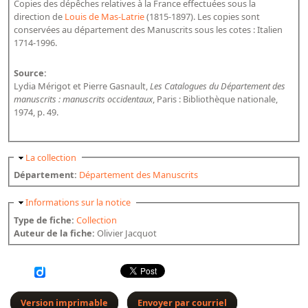
Copies des dépêches relatives à la France effectuées sous la
Bibliographie historique de la Bibliothèque nationale de
direction de
Louis de Mas-Latrie
(1815-1897). Les copies sont
France
conservées au département des Manuscrits sous les cotes : Italien
1714-1996.
Dictionnaire de la BnF
Source:
Dictionnaire BnF : recherche avancée
Lydia Mérigot et Pierre Gasnault,
Les Catalogues du Département des
Dictionnaire BnF : index
manuscrits : manuscrits occidentaux
, Paris : Bibliothèque nationale,
1974, p. 49.
Dictionnaire des fonds spéciaux et des principales collections et
provenances
Masquer
La collection
Recherche de fonds, collections et provenances
Département:
Département des Manuscrits
L'histoire de la BnF en objets
Masquer
Informations sur la notice
Explorer
Type de fiche:
Collection
Auteur de la fiche:
Olivier Jacquot
Organigrammes de la bibliothèque
Rapports d'activité de la Bibliothèque
Répertoire
Version imprimable
Envoyer par courriel