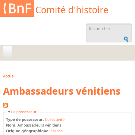
Aller au contenu principal
Cookies management panel
Comité d'histoire
Formulaire de
recherche
À propos
Agenda
Accueil
Vous êtes ici
Ambassadeurs vénitiens
Ressources documentaires
Archives administratives
Archives orales
Masquer
Le possesseur
Bibliographies
Type de possesseur:
Collectivité
Nom:
Ambassadeurs vénitiens
Bibliographie sur la BnF
Origine géographique:
France