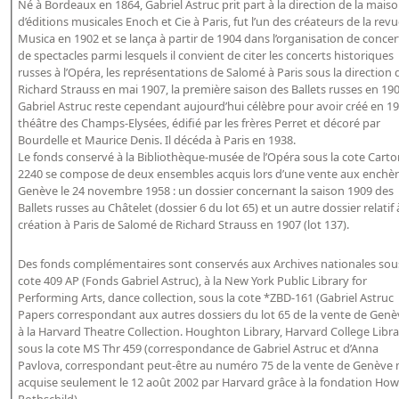
Né à Bordeaux en 1864, Gabriel Astruc prit part à la direction de la mais
Bibliographie historique de la Bibliothèque nationale de
d’éditions musicales Enoch et Cie à Paris, fut l’un des créateurs de la rev
France
Musica en 1902 et se lança à partir de 1904 dans l’organisation de concer
de spectacles parmi lesquels il convient de citer les concerts historiques
Dictionnaire de la BnF
russes à l’Opéra, les représentations de Salomé à Paris sous la direction 
Richard Strauss en mai 1907, la première saison des Ballets russes en 190
Dictionnaire BnF : recherche avancée
Gabriel Astruc reste cependant aujourd’hui célèbre pour avoir créé en 19
théâtre des Champs-Elysées, édifié par les frères Perret et décoré par
Dictionnaire BnF : index
Bourdelle et Maurice Denis. Il décéda à Paris en 1938.
Le fonds conservé à la Bibliothèque-musée de l’Opéra sous la cote Cart
Dictionnaire des fonds spéciaux et des principales collections et
2240 se compose de deux ensembles acquis lors d’une vente aux enchèr
provenances
Genève le 24 novembre 1958 : un dossier concernant la saison 1909 des
Ballets russes au Châtelet (dossier 6 du lot 65) et un autre dossier relatif 
Recherche de fonds, collections et provenances
création à Paris de Salomé de Richard Strauss en 1907 (lot 137).
L'histoire de la BnF en objets
Des fonds complémentaires sont conservés aux Archives nationales sous
Explorer
cote 409 AP (Fonds Gabriel Astruc), à la New York Public Library for
Performing Arts, dance collection, sous la cote *ZBD-161 (Gabriel Astruc
Papers correspondant aux autres dossiers du lot 65 de la vente de Genè
Organigrammes de la bibliothèque
à la Harvard Theatre Collection. Houghton Library, Harvard College Libr
Rapports d'activité de la Bibliothèque
sous la cote MS Thr 459 (correspondance de Gabriel Astruc et d’Anna
Pavlova, correspondant peut-être au numéro 75 de la vente de Genève 
Répertoire
acquise seulement le 12 août 2002 par Harvard grâce à la fondation Ho