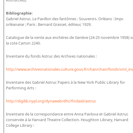
Rothschild).
Répertoire des catalogues d'expositions
Répertoire des catalogues
Bibliographie:
Gabriel Astruc. Le Pavillon des fantômes : Souvenirs. Orléans : Impr.
Répertoire des manuscrits du XXe siècle
orléanaise ; Paris : Bernard Grasset, éditeur, 1929.
Publications
Catalogue de la vente aux enchères de Genève (24-25 novembre 1958) 
la cote Carton 2240.
Guides des sources publiés
Inventaire du fonds Astruc des Archives nationales :
Ouvrages et documents sur la BnF numérisés dans Gallica
Revue de la Bibliothèque nationale de France
http://www.archivesnationales.culture.gouv.fr/chan/chan/fonds/xml_inv/
Directeurs de la Bibliothèque nationale du XIVe siècle à nos jours
Inventaire des Gabriel Astruc Papers à la New York Public Library for
Listes et biographies des directeurs de départements
Performing Arts :
Implantations de la Bibliothèque nationale de France
http://digilib.nypl.org/dynaweb/dhc/findaid/astruc
Le fil de l'histoire (frise chonologique)
La Bibliothèque nationale de France à livre ouvert
Inventaire de la correspondance entre Anna Pavlova et Gabriel Astruc
conservée à la Harvard Theatre Collection. Houghton Library, Harvard
Richelieu, Bibliothèques - Musée - Galeries
College Library :
Gallica - Son histoire