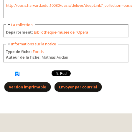
http://oasis.harvard.edu:10080/oasis/deliver/deepLink?_collection=oasis
Dépôt de la Commission de récupération artistique
Appels
Masquer
La collection
Département:
Bibliothèque-musée de l'Opéra
Appel à chercheurs : bourse Comité d’histoire de la BnF
Appel à projets
Masquer
Informations sur la notice
Type de fiche:
Fonds
Recherche de sujets de recherche
Auteur de la fiche:
Mathias Auclair
Faire une suggestion de recherche
Fournir un témoignage et/ou un document
Version imprimable
Envoyer par courriel