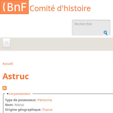
Aller au contenu principal
Cookies management panel
Comité d'histoire
Formulaire de
recherche
À propos
Agenda
Accueil
Vous êtes ici
Astruc
Ressources documentaires
Archives administratives
Archives orales
Masquer
Le possesseur
Bibliographies
Type de possesseur:
Personne
Nom:
Astruc
Bibliographie sur la BnF
Origine géographique:
France