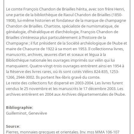
Bibliographie historique de la Bibliothèque nationale de
Le comte François Chandon de Briailles hérita, avec son frère Henri,
France
une partie de la bibliothèque de Raoul Chandon de Briailles (1850-
1908), lui-même historien et fondateur de la marque de champagne
Dictionnaire de la BnF
Chandon de Briailles. Chartiste, spécialiste de numismatique, de
généalogie, d’héraldique et d’archéologie, François Chandon de
Dictionnaire BnF : recherche avancée
Briailles s’intéressa plus particulièrement à l’histoire de la
Dictionnaire BnF : index
Champagne ; il fut président de la Société archéologique de l’Aube et
maire de Chaource de 1922 à sa mort en 1953. Il collectionna livres,
Dictionnaire des fonds spéciaux et des principales collections et
manuscrits, archives, œuvres d’art et sceaux et légua à la
Bibliothèque nationale les ouvrages imprimés sur vélin qui lui
provenances
manquaient. Quatre-vingt-trois ouvrages entrèrent ainsi en 1954 à
Recherche de fonds, collections et provenances
la Réserve des livres rares, où ils sont cotés Vélins 824-835, 1253-
1266, 2944-3002. Ils portent l’ex-libris gravé du comte.
Le reste des collections fut dispersé en 2003-2004. Les livres furent
L'histoire de la BnF en objets
vendus le 25 novembre et les manuscrits le 17 décembre 2003. Les
Explorer
archives entrèrent en 2004 aux Archives départementales de l’Aube.
Organigrammes de la bibliothèque
Bibliographie:
Guilleminot, Geneviève
Rapports d'activité de la Bibliothèque
Répertoire
Source:
Pierres, monnaies grecques et orientales. Inv. mss MMA 106-107