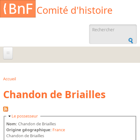
Aller au contenu principal
Cookies management panel
Comité d'histoire
Formulaire de
recherche
À propos
Agenda
Accueil
Vous êtes ici
Chandon de Briailles
Ressources documentaires
Archives administratives
Archives orales
Masquer
Le possesseur
Bibliographies
Nom:
Chandon de Briailles
Origine géographique:
France
Bibliographie sur la BnF
Chandon de Briailles