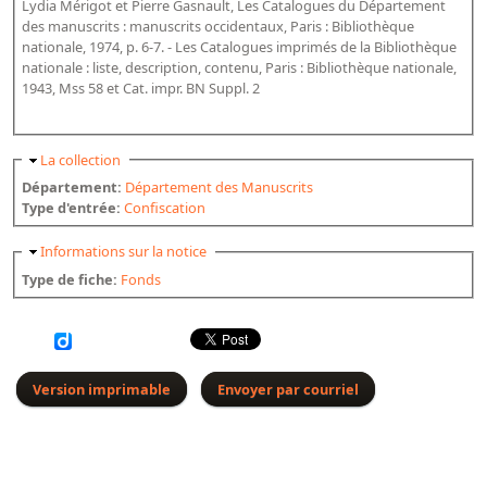
Lydia Mérigot et Pierre Gasnault, Les Catalogues du Département
Bibliographie historique de la Bibliothèque nationale de
des manuscrits : manuscrits occidentaux, Paris : Bibliothèque
France
nationale, 1974, p. 6-7. - Les Catalogues imprimés de la Bibliothèque
nationale : liste, description, contenu, Paris : Bibliothèque nationale,
Dictionnaire de la BnF
1943, Mss 58 et Cat. impr. BN Suppl. 2
Dictionnaire BnF : recherche avancée
Dictionnaire BnF : index
Masquer
La collection
Département:
Département des Manuscrits
Dictionnaire des fonds spéciaux et des principales collections et
Type d'entrée:
Confiscation
provenances
Masquer
Informations sur la notice
Recherche de fonds, collections et provenances
Type de fiche:
Fonds
L'histoire de la BnF en objets
Explorer
Organigrammes de la bibliothèque
Version imprimable
Envoyer par courriel
Rapports d'activité de la Bibliothèque
Répertoire