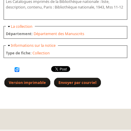
Les Catalogues imprimés de la Bibliothèque nationale : liste,
Bibliographie historique de la Bibliothèque nationale de
description, contenu, Paris : Bibliothèque nationale, 1943, Mss 11-12
France
Dictionnaire de la BnF
Masquer
La collection
Dictionnaire BnF : recherche avancée
Département:
Département des Manuscrits
Dictionnaire BnF : index
Masquer
Informations sur la notice
Type de fiche:
Collection
Dictionnaire des fonds spéciaux et des principales collections et
provenances
Recherche de fonds, collections et provenances
L'histoire de la BnF en objets
Version imprimable
Envoyer par courriel
Explorer
Organigrammes de la bibliothèque
Rapports d'activité de la Bibliothèque
Répertoire