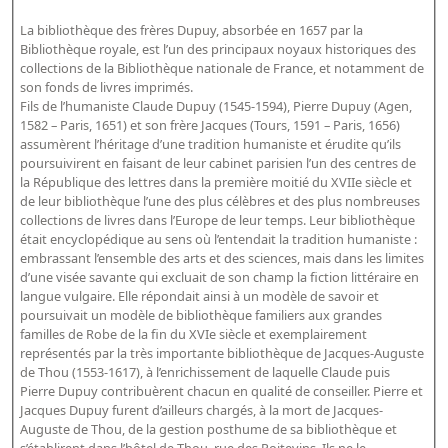
Bibliographie historique de la Bibliothèque nationale de
La bibliothèque des frères Dupuy, absorbée en 1657 par la
France
Bibliothèque royale, est l’un des principaux noyaux historiques des
collections de la Bibliothèque nationale de France, et notamment de
Dictionnaire de la BnF
son fonds de livres imprimés.
Fils de l’humaniste Claude Dupuy (1545-1594), Pierre Dupuy (Agen,
Dictionnaire BnF : recherche avancée
1582 – Paris, 1651) et son frère Jacques (Tours, 1591 – Paris, 1656)
Dictionnaire BnF : index
assumèrent l’héritage d’une tradition humaniste et érudite qu’ils
poursuivirent en faisant de leur cabinet parisien l’un des centres de
Dictionnaire des fonds spéciaux et des principales collections et
la République des lettres dans la première moitié du XVIIe siècle et
de leur bibliothèque l’une des plus célèbres et des plus nombreuses
provenances
collections de livres dans l’Europe de leur temps. Leur bibliothèque
Recherche de fonds, collections et provenances
était encyclopédique au sens où l’entendait la tradition humaniste :
embrassant l’ensemble des arts et des sciences, mais dans les limites
d’une visée savante qui excluait de son champ la fiction littéraire en
L'histoire de la BnF en objets
langue vulgaire. Elle répondait ainsi à un modèle de savoir et
Explorer
poursuivait un modèle de bibliothèque familiers aux grandes
familles de Robe de la fin du XVIe siècle et exemplairement
représentés par la très importante bibliothèque de Jacques-Auguste
Organigrammes de la bibliothèque
de Thou (1553-1617), à l’enrichissement de laquelle Claude puis
Rapports d'activité de la Bibliothèque
Pierre Dupuy contribuèrent chacun en qualité de conseiller. Pierre et
Jacques Dupuy furent d’ailleurs chargés, à la mort de Jacques-
Répertoire
Auguste de Thou, de la gestion posthume de sa bibliothèque et