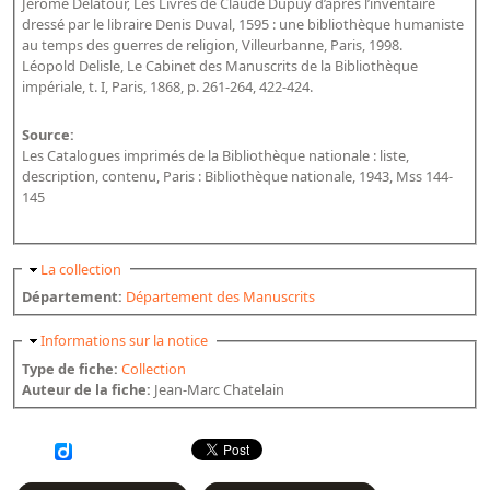
Jérôme Delatour, Les Livres de Claude Dupuy d’après l’inventaire
dressé par le libraire Denis Duval, 1595 : une bibliothèque humaniste
au temps des guerres de religion, Villeurbanne, Paris, 1998.
Léopold Delisle, Le Cabinet des Manuscrits de la Bibliothèque
impériale, t. I, Paris, 1868, p. 261-264, 422-424.
Source:
Les Catalogues imprimés de la Bibliothèque nationale : liste,
description, contenu, Paris : Bibliothèque nationale, 1943, Mss 144-
145
Masquer
La collection
Département:
Département des Manuscrits
Masquer
Informations sur la notice
Type de fiche:
Collection
Auteur de la fiche:
Jean-Marc Chatelain