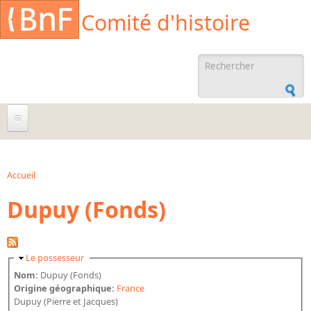
Aller au contenu principal
Cookies management panel
Comité d'histoire
Formulaire de
recherche
À propos
Agenda
Accueil
Vous êtes ici
Dupuy (Fonds)
Ressources documentaires
Archives administratives
Archives orales
Masquer
Le possesseur
Bibliographies
Nom:
Dupuy (Fonds)
Origine géographique:
France
Bibliographie sur la BnF
Dupuy (Pierre et Jacques)