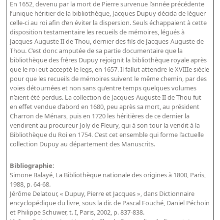
En 1652, devenu par la mort de Pierre survenue l’année précédente
Dépôt de la Commission de récupération artistique
l’unique héritier de la bibliothèque, Jacques Dupuy décida de léguer
celle-ci au roi afin d’en éviter la dispersion. Seuls échappaient à cette
disposition testamentaire les recueils de mémoires, légués à
Appels
Jacques-Auguste II de Thou, dernier des fils de Jacques-Auguste de
Thou. C’est donc amputée de sa partie documentaire que la
Appel à chercheurs : bourse Comité d’histoire de la BnF
bibliothèque des frères Dupuy rejoignit la bibliothèque royale après
Appel à projets
que le roi eut accepté le legs, en 1657. Il fallut attendre le XVIIIe siècle
pour que les recueils de mémoires suivent le même chemin, par des
Recherche de sujets de recherche
voies détournées et non sans qu’entre temps quelques volumes
n’aient été perdus. La collection de Jacques-Auguste II de Thou fut
Faire une suggestion de recherche
en effet vendue d’abord en 1680, peu après sa mort, au président
Charron de Ménars, puis en 1720 les héritières de ce dernier la
Fournir un témoignage et/ou un document
vendirent au procureur Joly de Fleury, qui à son tour la vendit à la
Bibliothèque du Roi en 1754. C’est cet ensemble qui forme l’actuelle
collection Dupuy au département des Manuscrits.
Bibliographie:
Simone Balayé, La Bibliothèque nationale des origines à 1800, Paris,
1988, p. 64-68.
Jérôme Delatour, « Dupuy, Pierre et Jacques », dans Dictionnaire
encyclopédique du livre, sous la dir. de Pascal Fouché, Daniel Péchoin
et Philippe Schuwer, t. I, Paris, 2002, p. 837-838.