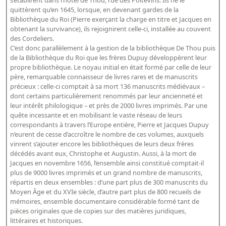
s’établirent dans l’hôtel de Thou, rue des Poitevins. Ils ne le
Répertoire des catalogues d'expositions
quittèrent qu’en 1645, lorsque, en devenant gardes de la
Répertoire des catalogues
Bibliothèque du Roi (Pierre exerçant la charge en titre et Jacques en
obtenant la survivance), ils rejoignirent celle-ci, installée au couvent
Répertoire des manuscrits du XXe siècle
des Cordeliers.
C’est donc parallèlement à la gestion de la bibliothèque De Thou puis
de la Bibliothèque du Roi que les frères Dupuy développèrent leur
Publications
propre bibliothèque. Le noyau initial en était formé par celle de leur
père, remarquable connaisseur de livres rares et de manuscrits
Guides des sources publiés
précieux : celle-ci comptait à sa mort 136 manuscrits médiévaux –
dont certains particulièrement renommés par leur ancienneté et
Ouvrages et documents sur la BnF numérisés dans Gallica
leur intérêt philologique – et près de 2000 livres imprimés. Par une
Revue de la Bibliothèque nationale de France
quête incessante et en mobilisant le vaste réseau de leurs
correspondants à travers l’Europe entière, Pierre et Jacques Dupuy
Directeurs de la Bibliothèque nationale du XIVe siècle à nos jours
n’eurent de cesse d’accroître le nombre de ces volumes, auxquels
Listes et biographies des directeurs de départements
vinrent s’ajouter encore les bibliothèques de leurs deux frères
décédés avant eux, Christophe et Augustin. Aussi, à la mort de
Implantations de la Bibliothèque nationale de France
Jacques en novembre 1656, l’ensemble ainsi constitué comptait-il
plus de 9000 livres imprimés et un grand nombre de manuscrits,
Le fil de l'histoire (frise chonologique)
répartis en deux ensembles : d’une part plus de 300 manuscrits du
La Bibliothèque nationale de France à livre ouvert
Moyen Âge et du XVIe siècle, d’autre part plus de 800 recueils de
mémoires, ensemble documentaire considérable formé tant de
Richelieu, Bibliothèques - Musée - Galeries
pièces originales que de copies sur des matières juridiques,
littéraires et historiques.
Gallica - Son histoire