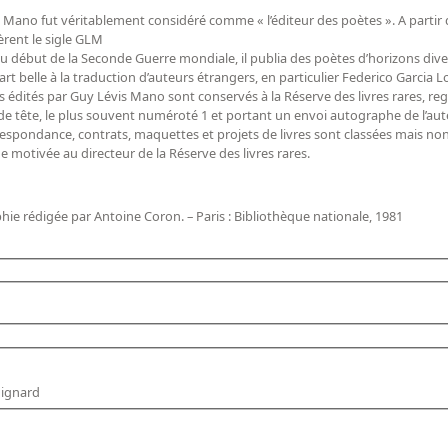
 Mano fut véritablement considéré comme « l’éditeur des poètes ». A partir 
èrent le sigle GLM
u’au début de la Seconde Guerre mondiale, il publia des poètes d’horizons d
part belle à la traduction d’auteurs étrangers, en particulier Federico Garcia L
es édités par Guy Lévis Mano sont conservés à la Réserve des livres rares, reg
e de tête, le plus souvent numéroté 1 et portant un envoi autographe de l’aut
otivée au directeur de la Réserve des livres rares.
hie rédigée par Antoine Coron. – Paris : Bibliothèque nationale, 1981
uignard