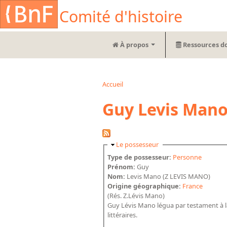
Aller au contenu principal
Cookies management panel
Comité d'histoire
À propos
Ressources d
Accueil
Vous êtes ici
Guy Levis Mano
Masquer
Le possesseur
Type de possesseur:
Personne
Prénom:
Guy
Nom:
Levis Mano (Z LEVIS MANO)
Origine géographique:
France
(Rés. Z.Lévis Mano)
Guy Lévis Mano légua par testament à la 
littéraires.