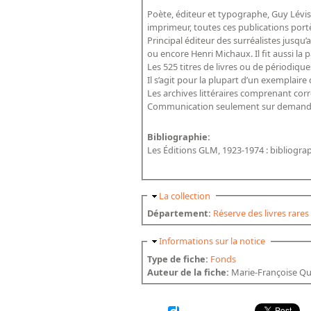
Poète, éditeur et typographe, Guy Lévis
imprimeur, toutes ces publications port
Principal éditeur des surréalistes jusq
ou encore Henri Michaux. Il fit aussi la 
Les 525 titres de livres ou de périodiqu
Il s’agit pour la plupart d’un exemplair
Les archives littéraires comprenant correspondance, contrats, maquettes et projets de livres sont classées mais non encore disponibles sur le Web.
Communication seulement sur demande m
Bibliographie:
Les Éditions GLM, 1923-1974 : bibliograp
Masquer
La collection
Département:
Réserve des livres rares
Masquer
Informations sur la notice
Type de fiche:
Fonds
Auteur de la fiche:
Marie-Françoise Q