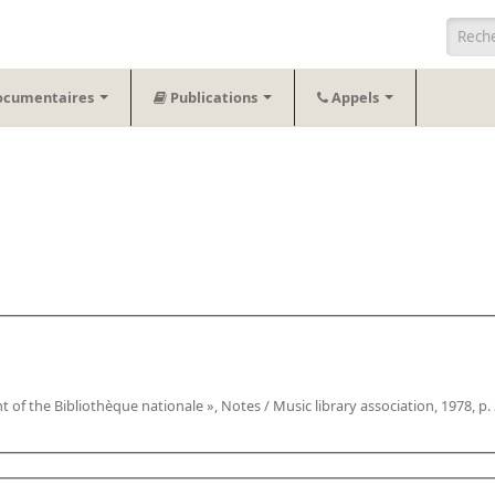
Form
ocumentaires
Publications
Appels
of the Bibliothèque nationale », Notes / Music library association, 1978, p.