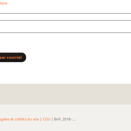
ique
par courriel
gales et crédits du site
|
CGU
| BnF, 2018- ...