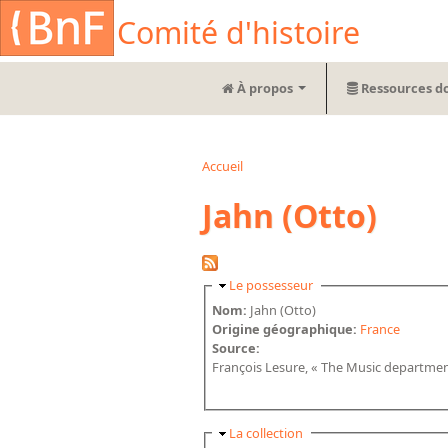
Aller au contenu principal
Cookies management panel
Comité d'histoire
À propos
Ressources d
Accueil
Vous êtes ici
Jahn (Otto)
Masquer
Le possesseur
Nom:
Jahn (Otto)
Origine géographique:
France
Source:
François Lesure, « The Music department 
Masquer
La collection