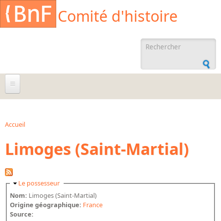
Aller au contenu principal
Cookies management panel
Comité d'histoire
Formulaire de
recherche
À propos
Agenda
Accueil
Vous êtes ici
Limoges (Saint-Martial)
Ressources documentaires
Archives administratives
Archives orales
Masquer
Le possesseur
Bibliographies
Nom:
Limoges (Saint-Martial)
Origine géographique:
France
Bibliographie sur la BnF
Source: