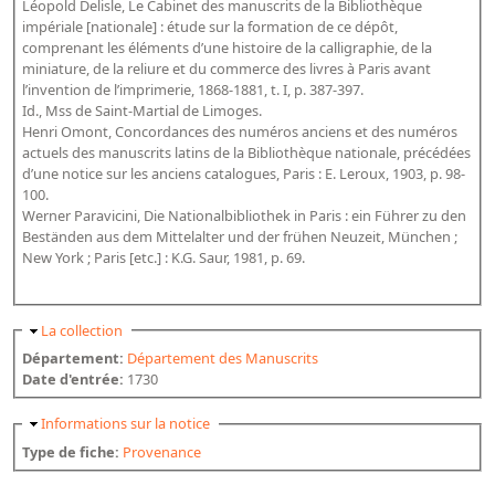
Léopold Delisle, Le Cabinet des manuscrits de la Bibliothèque
Bibliographie historique de la Bibliothèque nationale de
impériale [nationale] : étude sur la formation de ce dépôt,
France
comprenant les éléments d’une histoire de la calligraphie, de la
miniature, de la reliure et du commerce des livres à Paris avant
Dictionnaire de la BnF
l’invention de l’imprimerie, 1868-1881, t. I, p. 387-397.
Id., Mss de Saint-Martial de Limoges.
Dictionnaire BnF : recherche avancée
Henri Omont, Concordances des numéros anciens et des numéros
actuels des manuscrits latins de la Bibliothèque nationale, précédées
Dictionnaire BnF : index
d’une notice sur les anciens catalogues, Paris : E. Leroux, 1903, p. 98-
100.
Dictionnaire des fonds spéciaux et des principales collections et
Werner Paravicini, Die Nationalbibliothek in Paris : ein Führer zu den
provenances
Beständen aus dem Mittelalter und der frühen Neuzeit, München ;
New York ; Paris [etc.] : K.G. Saur, 1981, p. 69.
Recherche de fonds, collections et provenances
L'histoire de la BnF en objets
Masquer
La collection
Explorer
Département:
Département des Manuscrits
Date d'entrée:
1730
Organigrammes de la bibliothèque
Masquer
Informations sur la notice
Rapports d'activité de la Bibliothèque
Type de fiche:
Provenance
Répertoire