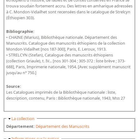
éthiopiens d'histoire, de fables et de contes conservés en France se
Répertoire des catalogues d'expositions
trouva soudain fortement accru. Des lettres en amharique adressées
Répertoire des catalogues
à C. Mondon-Vidailhet sont recensées dans le catalogue de Strelcyn
(Éthiopien 303).
Répertoire des manuscrits du XXe siècle
Bibliographie:
Publications
• CHAINE (Marius), Bibliothèque nationale. Département des
Manuscrits. Catalogue des manuscrits éthiopiens de la collection
Mondon-Vidailhet [nos 187-300], Paris, E. Leroux, 1913.
Guides des sources publiés
• STRELCYN (Stefan), Catalogue des manuscrits éthiopiens
Ouvrages et documents sur la BnF numérisés dans Gallica
(collection Griaule), t. IV... [nos 301-304 ; 305-372 : liste brève ; 373-
688], Paris, Imprimerie nationale, 1954. [Avec supplément manuscrit
Revue de la Bibliothèque nationale de France
jusqu'au n° 750.]
Directeurs de la Bibliothèque nationale du XIVe siècle à nos jours
Source:
Listes et biographies des directeurs de départements
Les Catalogues imprimés de la Bibliothèque nationale : liste,
Implantations de la Bibliothèque nationale de France
description, contenu, Paris : Bibliothèque nationale, 1943, Mss 27
Le fil de l'histoire (frise chonologique)
La Bibliothèque nationale de France à livre ouvert
Masquer
La collection
Département:
Département des Manuscrits
Richelieu, Bibliothèques - Musée - Galeries
Gallica - Son histoire
Masquer
Informations sur la notice