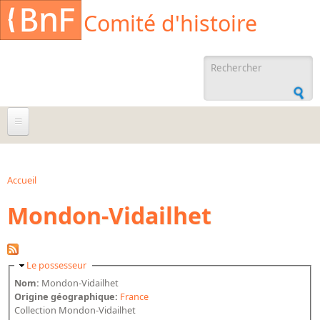
Aller au contenu principal
Cookies management panel
Comité d'histoire
Formulaire de
recherche
À propos
Agenda
Accueil
Vous êtes ici
Mondon-Vidailhet
Ressources documentaires
Archives administratives
Archives orales
Masquer
Le possesseur
Bibliographies
Nom:
Mondon-Vidailhet
Origine géographique:
France
Bibliographie sur la BnF
Collection Mondon-Vidailhet