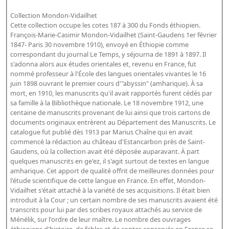
Bibliographie historique de la Bibliothèque nationale de
Collection Mondon-Vidailhet
France
Cette collection occupe les cotes 187 à 300 du Fonds éthiopien.
François-Marie-Casimir Mondon-Vidailhet (Saint-Gaudens 1er février
Dictionnaire de la BnF
1847- Paris 30 novembre 1910), envoyé en Éthiopie comme
correspondant du journal Le Temps, y séjourna de 1891 à 1897. Il
Dictionnaire BnF : recherche avancée
s'adonna alors aux études orientales et, revenu en France, fut
Dictionnaire BnF : index
nommé professeur à l'École des langues orientales vivantes le 16
juin 1898 ouvrant le premier cours d'"abyssin" (amharique). À sa
Dictionnaire des fonds spéciaux et des principales collections et
mort, en 1910, les manuscrits qu'il avait rapportés furent cédés par
sa famille à la Bibliothèque nationale. Le 18 novembre 1912, une
provenances
centaine de manuscrits provenant de lui ainsi que trois cartons de
Recherche de fonds, collections et provenances
documents originaux entrèrent au Département des Manuscrits. Le
catalogue fut publié dès 1913 par Marius Chaîne qui en avait
commencé la rédaction au château d'Estancarbon près de Saint-
L'histoire de la BnF en objets
Gaudens, où la collection avait été déposée auparavant. À part
Explorer
quelques manuscrits en ge'ez, il s'agit surtout de textes en langue
amharique. Cet apport de qualité offrit de meilleures données pour
l'étude scientifique de cette langue en France. En effet, Mondon-
Organigrammes de la bibliothèque
Vidailhet s'était attaché à la variété de ses acquisitions. Il était bien
Rapports d'activité de la Bibliothèque
introduit à la Cour ; un certain nombre de ses manuscrits avaient été
transcrits pour lui par des scribes royaux attachés au service de
Répertoire
Ménélik, sur l'ordre de leur maître. Le nombre des ouvrages