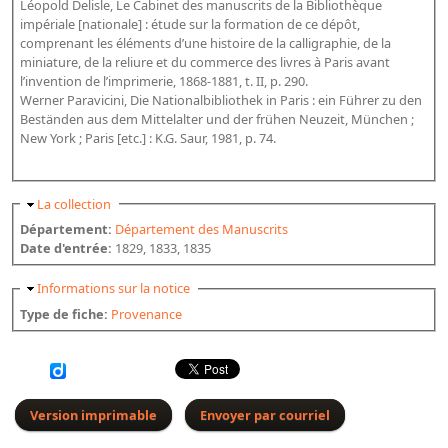
Léopold Delisle, Le Cabinet des manuscrits de la Bibliothèque
Bibliographie historique de la Bibliothèque nationale de
impériale [nationale] : étude sur la formation de ce dépôt,
France
comprenant les éléments d’une histoire de la calligraphie, de la
miniature, de la reliure et du commerce des livres à Paris avant
Dictionnaire de la BnF
l’invention de l’imprimerie, 1868-1881, t. II, p. 290.
Werner Paravicini, Die Nationalbibliothek in Paris : ein Führer zu den
Dictionnaire BnF : recherche avancée
Beständen aus dem Mittelalter und der frühen Neuzeit, München ;
New York ; Paris [etc.] : K.G. Saur, 1981, p. 74.
Dictionnaire BnF : index
Dictionnaire des fonds spéciaux et des principales collections et
provenances
Masquer
La collection
Département:
Département des Manuscrits
Recherche de fonds, collections et provenances
Date d'entrée:
1829, 1833, 1835
L'histoire de la BnF en objets
Masquer
Informations sur la notice
Explorer
Type de fiche:
Provenance
Organigrammes de la bibliothèque
Rapports d'activité de la Bibliothèque
Version imprimable
Envoyer par courriel
Répertoire