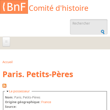
Aller au contenu principal
Cookies management panel
Comité d'histoire
Formulaire de
recherche
À propos
Agenda
Accueil
Vous êtes ici
Paris. Petits-Pères
Ressources documentaires
Archives administratives
Archives orales
Masquer
Le possesseur
Bibliographies
Nom:
Paris. Petits-Pères
Origine géographique:
France
Bibliographie sur la BnF
Source: