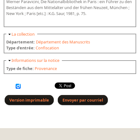
Werner Paravicini, Die Nationalbibliothek in Paris : ein Führer zu den
Bibliographie historique de la Bibliothèque nationale de
Beständen aus dem Mittelalter und der frühen Neuzeit, München ;
France
New York ; Paris [etc.] : K.G. Saur, 1981, p. 75.
Dictionnaire de la BnF
Masquer
La collection
Dictionnaire BnF : recherche avancée
Département:
Département des Manuscrits
Dictionnaire BnF : index
Type d'entrée:
Confiscation
Dictionnaire des fonds spéciaux et des principales collections et
Masquer
Informations sur la notice
provenances
Type de fiche:
Provenance
Recherche de fonds, collections et provenances
L'histoire de la BnF en objets
Explorer
Version imprimable
Envoyer par courriel
Organigrammes de la bibliothèque
Rapports d'activité de la Bibliothèque
Répertoire