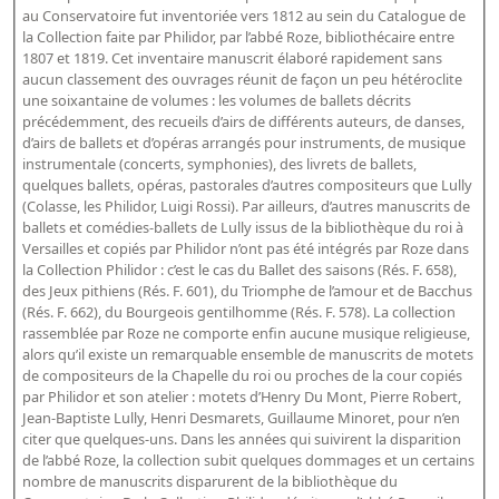
au Conservatoire fut inventoriée vers 1812 au sein du Catalogue de
la Collection faite par Philidor, par l’abbé Roze, bibliothécaire entre
1807 et 1819. Cet inventaire manuscrit élaboré rapidement sans
aucun classement des ouvrages réunit de façon un peu hétéroclite
une soixantaine de volumes : les volumes de ballets décrits
précédemment, des recueils d’airs de différents auteurs, de danses,
d’airs de ballets et d’opéras arrangés pour instruments, de musique
instrumentale (concerts, symphonies), des livrets de ballets,
quelques ballets, opéras, pastorales d’autres compositeurs que Lully
(Colasse, les Philidor, Luigi Rossi). Par ailleurs, d’autres manuscrits de
ballets et comédies-ballets de Lully issus de la bibliothèque du roi à
Versailles et copiés par Philidor n’ont pas été intégrés par Roze dans
la Collection Philidor : c’est le cas du Ballet des saisons (Rés. F. 658),
des Jeux pithiens (Rés. F. 601), du Triomphe de l’amour et de Bacchus
(Rés. F. 662), du Bourgeois gentilhomme (Rés. F. 578). La collection
rassemblée par Roze ne comporte enfin aucune musique religieuse,
alors qu’il existe un remarquable ensemble de manuscrits de motets
de compositeurs de la Chapelle du roi ou proches de la cour copiés
par Philidor et son atelier : motets d’Henry Du Mont, Pierre Robert,
Jean-Baptiste Lully, Henri Desmarets, Guillaume Minoret, pour n’en
citer que quelques-uns. Dans les années qui suivirent la disparition
de l’abbé Roze, la collection subit quelques dommages et un certains
nombre de manuscrits disparurent de la bibliothèque du