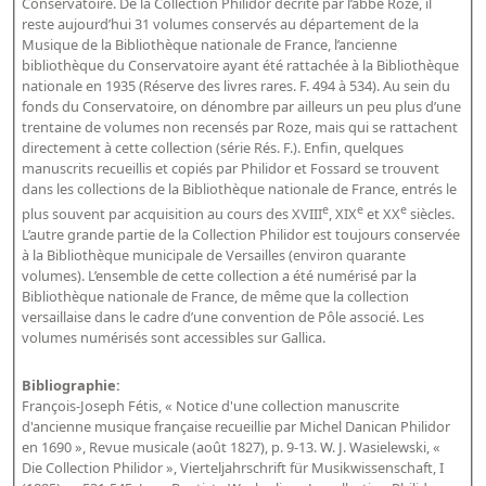
Conservatoire. De la Collection Philidor décrite par l’abbé Roze, il
reste aujourd’hui 31 volumes conservés au département de la
Musique de la Bibliothèque nationale de France, l’ancienne
bibliothèque du Conservatoire ayant été rattachée à la Bibliothèque
nationale en 1935 (Réserve des livres rares. F. 494 à 534). Au sein du
fonds du Conservatoire, on dénombre par ailleurs un peu plus d’une
trentaine de volumes non recensés par Roze, mais qui se rattachent
directement à cette collection (série Rés. F.). Enfin, quelques
manuscrits recueillis et copiés par Philidor et Fossard se trouvent
dans les collections de la Bibliothèque nationale de France, entrés le
e
e
e
plus souvent par acquisition au cours des XVIII
, XIX
et XX
siècles.
L’autre grande partie de la Collection Philidor est toujours conservée
à la Bibliothèque municipale de Versailles (environ quarante
volumes). L’ensemble de cette collection a été numérisé par la
Bibliothèque nationale de France, de même que la collection
versaillaise dans le cadre d’une convention de Pôle associé. Les
volumes numérisés sont accessibles sur Gallica.
Bibliographie:
François-Joseph Fétis, « Notice d'une collection manuscrite
d'ancienne musique française recueillie par Michel Danican Philidor
en 1690 », Revue musicale (août 1827), p. 9-13. W. J. Wasielewski, «
Die Collection Philidor », Vierteljahrschrift für Musikwissenschaft, I