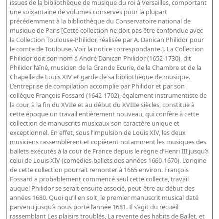
issues de la bibliothèque de musique du roi à Versailles, comportant
Bibliographie historique de la Bibliothèque nationale de
une soixantaine de volumes conservés pour la plupart
France
précédemment à la bibliothèque du Conservatoire national de
musique de Paris [Cette collection ne doit pas être confondue avec
Dictionnaire de la BnF
la Collection Toulouse-Philidor, réalisée par A. Danican Philidor pour
le comte de Toulouse. Voir la notice correspondante.]. La Collection
Dictionnaire BnF : recherche avancée
Philidor doit son nom à André Danican Philidor (1652-1730), dit
Philidor l’aîné, musicien de la Grande Ecurie, de la Chambre et de la
Dictionnaire BnF : index
Chapelle de Louis XIV et garde de sa bibliothèque de musique.
L’entreprise de compilation accomplie par Philidor et par son
Dictionnaire des fonds spéciaux et des principales collections et
collègue François Fossard (1642-1702), également instrumentiste de
provenances
la cour, à la fin du XVIIe et au début du XVIIIe siècles, constitue à
cette époque un travail entièrement nouveau, qui confère à cette
Recherche de fonds, collections et provenances
collection de manuscrits musicaux son caractère unique et
exceptionnel. En effet, sous l’impulsion de Louis XIV, les deux
L'histoire de la BnF en objets
musiciens rassemblèrent et copièrent notamment les musiques des
ballets exécutés à la cour de France depuis le règne d’Henri III jusqu’à
Explorer
celui de Louis XIV (comédies-ballets des années 1660-1670). L’origine
de cette collection pourrait remonter à 1665 environ. François
Organigrammes de la bibliothèque
Fossard a probablement commencé seul cette collecte, travail
Rapports d'activité de la Bibliothèque
auquel Philidor se serait ensuite associé, peut-être au début des
années 1680. Quoi qu’il en soit, le premier manuscrit musical daté
Répertoire
parvenu jusqu’à nous porte l’année 1681. Il s’agit du recueil
rassemblant Les plaisirs troublés, La revente des habits de Ballet, et