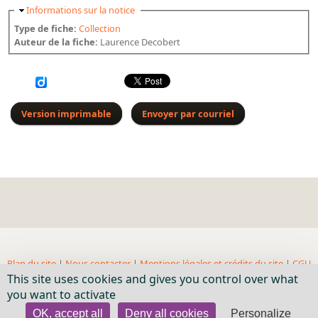
Masquer
Informations sur la notice
Type de fiche:
Collection
Auteur de la fiche:
Laurence Decobert
Version imprimable
Envoyer par courriel
Plan du site
|
Nous contacter
|
Mentions légales et crédits du site
|
CGU
This site uses cookies and gives you control over what
| BnF, 2018- ...
you want to activate
OK, accept all
Deny all cookies
Personalize