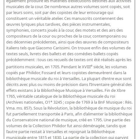
également produire les matériels d’exécutions destinés aux activités
musicales de la cour. De nombreux autres volumes sont copiés, soit
Dépôt de la Commission de récupération artistique
par leurs soins, soit par des copistes de leur entourage qui
constituent un véritable atelier. Ces manuscrits contiennent des
Appels
œuvres lyriques plus tardives, des pièces instrumentales,
symphonies, concerts joués à la cour, des motets et des airs des
Appel à chercheurs : bourse Comité d’histoire de la BnF
compositeurs de la cour ou proches de la cour, contemporains ou
des décennies précédentes, ainsi que des œuvres de compositeurs
Appel à projets
italiens tels que Giacomo Carissimi. On trouve enfin des volumes de
textes seuls, livrets des ballets et des comédies-ballets copiés
Recherche de sujets de recherche
précédemment : tous ces recueils de textes ont été réalisés après les
e
partitions musicales, en 1705. Pendant le XVIII
siècle, les volumes
Faire une suggestion de recherche
copiés par Philidor, Fossard et leurs copistes demeurèrent dans la
Fournir un témoignage et/ou un document
bibliothèque musicale du roi à Versailles. La plupart d’entre eux sont
décrits avec plus ou moins de précision dans l’Inventaire général des
effets existans à la Bibliothèque Musique à Versailles. Fin de Xbre
1765, véritable catalogue de la Bibliothèque musicale du roi
(Archives nationales, O1* 3245 ; copie de 1769 à la BnF Musique : Rés.
Vma. ms. 857). Sous la Révolution, la bibliothèque de musique du roi
fut partiellement transportée à Paris, afin d’alimenter la bibliothèque
du Conservatoire national de musique, créé en 1795. Une partie des
volumes de la Collection Philidor fut ainsi déménagée, tandis que
l’autre partie restait à Versailles et rejoignait la Bibliothèque
municipale entre 1815 et 1830. La partie de la collection qui parvint