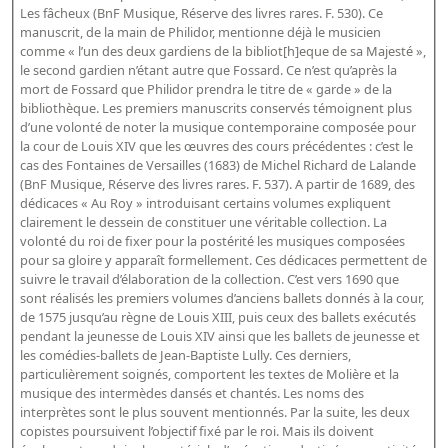
Répertoire des catalogues d'expositions
Les fâcheux (BnF Musique, Réserve des livres rares. F. 530). Ce
manuscrit, de la main de Philidor, mentionne déjà le musicien
Répertoire des catalogues
comme « l’un des deux gardiens de la bibliot[h]eque de sa Majesté »,
Répertoire des manuscrits du XXe siècle
le second gardien n’étant autre que Fossard. Ce n’est qu’après la
mort de Fossard que Philidor prendra le titre de « garde » de la
bibliothèque. Les premiers manuscrits conservés témoignent plus
Publications
d’une volonté de noter la musique contemporaine composée pour
la cour de Louis XIV que les œuvres des cours précédentes : c’est le
Guides des sources publiés
cas des Fontaines de Versailles (1683) de Michel Richard de Lalande
(BnF Musique, Réserve des livres rares. F. 537). A partir de 1689, des
Ouvrages et documents sur la BnF numérisés dans Gallica
dédicaces « Au Roy » introduisant certains volumes expliquent
clairement le dessein de constituer une véritable collection. La
Revue de la Bibliothèque nationale de France
volonté du roi de fixer pour la postérité les musiques composées
Directeurs de la Bibliothèque nationale du XIVe siècle à nos jours
pour sa gloire y apparaît formellement. Ces dédicaces permettent de
suivre le travail d’élaboration de la collection. C’est vers 1690 que
Listes et biographies des directeurs de départements
sont réalisés les premiers volumes d’anciens ballets donnés à la cour,
Implantations de la Bibliothèque nationale de France
de 1575 jusqu’au règne de Louis XIII, puis ceux des ballets exécutés
pendant la jeunesse de Louis XIV ainsi que les ballets de jeunesse et
Le fil de l'histoire (frise chonologique)
les comédies-ballets de Jean-Baptiste Lully. Ces derniers,
particulièrement soignés, comportent les textes de Molière et la
La Bibliothèque nationale de France à livre ouvert
musique des intermèdes dansés et chantés. Les noms des
Richelieu, Bibliothèques - Musée - Galeries
interprètes sont le plus souvent mentionnés. Par la suite, les deux
copistes poursuivent l’objectif fixé par le roi. Mais ils doivent
Gallica - Son histoire