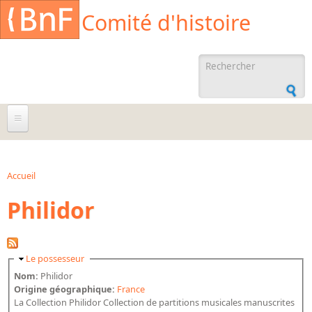
Aller au contenu principal
Cookies management panel
Comité d'histoire
Formulaire de
recherche
À propos
Agenda
Accueil
Vous êtes ici
Philidor
Ressources documentaires
Archives administratives
Archives orales
Masquer
Le possesseur
Bibliographies
Nom:
Philidor
Origine géographique:
France
Bibliographie sur la BnF
La Collection Philidor Collection de partitions musicales manuscrites