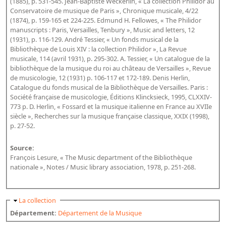
(1885), p. 531-545. Jean-Baptiste Weckerlin, « La collection Philidor au
Conservatoire de musique de Paris », Chronique musicale, 4/22
(1874), p. 159-165 et 224-225. Edmund H. Fellowes, « The Philidor
manuscripts : Paris, Versailles, Tenbury », Music and letters, 12
(1931), p. 116-129. André Tessier, « Un fonds musical de la
Bibliothèque de Louis XIV : la collection Philidor », La Revue
musicale, 114 (avril 1931), p. 295-302. A. Tessier, « Un catalogue de la
bibliothèque de la musique du roi au château de Versailles », Revue
de musicologie, 12 (1931) p. 106-117 et 172-189. Denis Herlin,
Catalogue du fonds musical de la Bibliothèque de Versailles. Paris :
Société française de musicologie, Éditions Klincksieck, 1995, CLXXIV-
773 p. D. Herlin, « Fossard et la musique italienne en France au XVIIe
siècle », Recherches sur la musique française classique, XXIX (1998),
p. 27-52.
Source:
François Lesure, « The Music department of the Bibliothèque
nationale », Notes / Music library association, 1978, p. 251-268.
Masquer
La collection
Département:
Département de la Musique