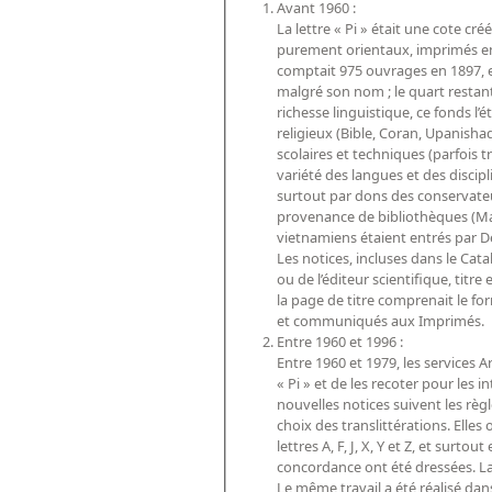
Avant 1960 :
La lettre « Pi » était une cote c
purement orientaux, imprimés en ca
comptait 975 ouvrages en 1897, e
malgré son nom ; le quart restant
richesse linguistique, ce fonds l’
religieux (Bible, Coran, Upanishad
scolaires et techniques (parfois t
variété des langues et des discipl
surtout par dons des conservateur
provenance de bibliothèques (Maz
vietnamiens étaient entrés par D
Les notices, incluses dans le Cat
ou de l’éditeur scientifique, titr
la page de titre comprenait le fo
et communiqués aux Imprimés.
Entre 1960 et 1996 :
Entre 1960 et 1979, les services 
« Pi » et de les recoter pour les
nouvelles notices suivent les règ
choix des translittérations. Ell
lettres A, F, J, X, Y et Z, et surt
concordance ont été dressées. La
Le même travail a été réalisé da