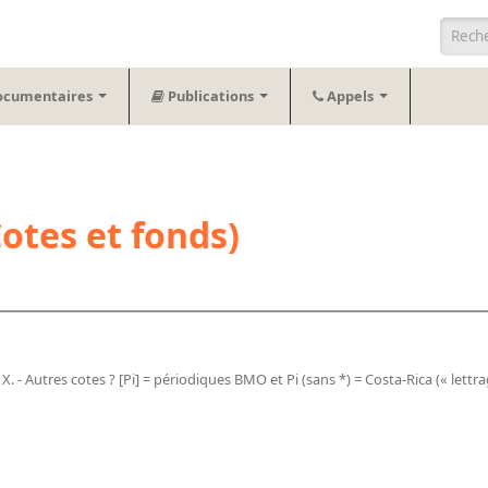
Form
ocumentaires
Publications
Appels
(Cotes et fonds)
 X. - Autres cotes ? [Pi] = périodiques BMO et Pi (sans *) = Costa-Rica (« lett