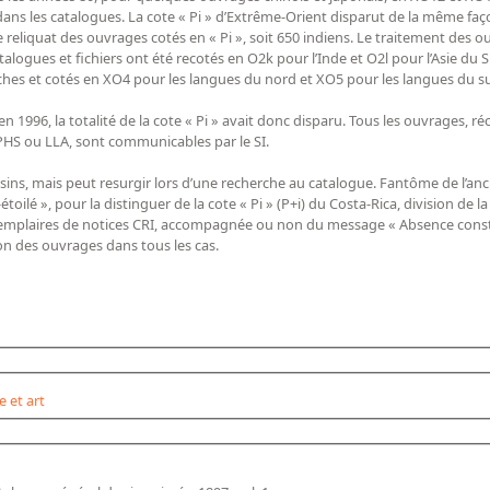
 dans les catalogues. La cote « Pi » d’Extrême-Orient disparut de la même faç
time reliquat des ouvrages cotés en « Pi », soit 650 indiens. Le traitement des o
alogues et fichiers ont été recotés en O2k pour l’Inde et O2l pour l’Asie du 
ches et cotés en XO4 pour les langues du nord et XO5 pour les langues du sud
en 1996, la totalité de la cote « Pi » avait donc disparu. Tous les ouvrages, 
HS ou LLA, sont communicables par le SI.
sins, mais peut resurgir lors d’une recherche au catalogue. Fantôme de l’anci
-étoilé », pour la distinguer de la cote « Pi » (P+i) du Costa-Rica, division de la
emplaires de notices CRI, accompagnée ou non du message « Absence const
n des ouvrages dans tous les cas.
 et art