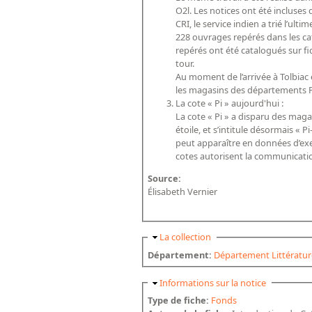
O2l. Les notices ont été incluses
CRI, le service indien a trié l’ul
228 ouvrages repérés dans les cat
repérés ont été catalogués sur fi
tour.​
Au moment de l’arrivée à Tolbiac 
les magasins des départements P
La cote « Pi » aujourd'hui :
La cote « Pi » a disparu des maga
étoile, et s’intitule désormais « Pi
peut apparaître en données d’ex
cotes autorisent la communicatio
Source:
Élisabeth Vernier
Masquer
La collection
Département:
Département Littérature
Masquer
Informations sur la notice
Type de fiche:
Fonds