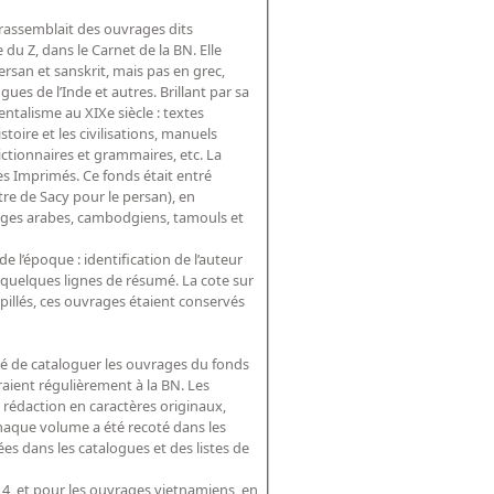
 rassemblait des ouvrages dits
 du Z, dans le Carnet de la BN. Elle
rsan et sanskrit, mais pas en grec,
ues de l’Inde et autres. Brillant par sa
ientalisme au XIXe siècle : textes
toire et les civilisations, manuels
dictionnaires et grammaires, etc. La
des Imprimés. Ce fonds était entré
tre de Sacy pour le persan), en
rages arabes, cambodgiens, tamouls et
e l’époque : identification de l’auteur
 et quelques lignes de résumé. La cote sur
mpillés, ces ouvrages étaient conservés
idé de cataloguer les ouvrages du fonds
raient régulièrement à la BN. Les
, rédaction en caractères originaux,
Chaque volume a été recoté dans les
rtées dans les catalogues et des listes de
14, et pour les ouvrages vietnamiens, en