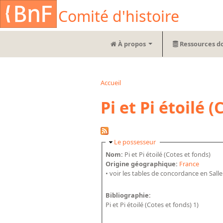
Aller au contenu principal
Cookies management panel
Comité d'histoire
À propos
Ressources d
Accueil
Vous êtes ici
Pi et Pi étoilé 
Masquer
Le possesseur
Nom:
Pi et Pi étoilé (Cotes et fonds)
Origine géographique:
France
• voir les tables de concordance en Salle
Bibliographie:
Pi et Pi étoilé (Cotes et fonds) 1)