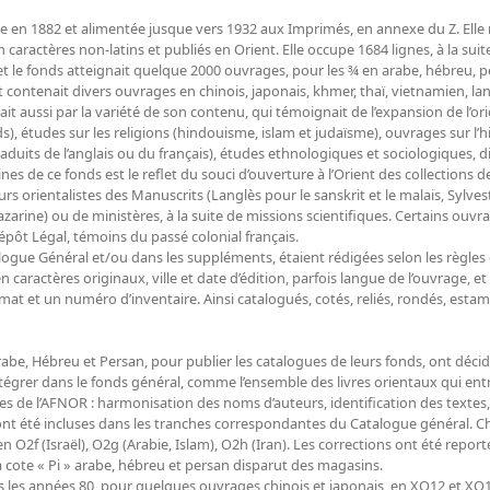
réée en 1882 et alimentée jusque vers 1932 aux Imprimés, en annexe du Z. Elle
ractères non-latins et publiés en Orient. Elle occupe 1684 lignes, à la suite
t le fonds atteignait quelque 2000 ouvrages, pour les ¾ en arabe, hébreu, pe
 contenait divers ouvrages en chinois, japonais, khmer, thaï, vietnamien, lang
était aussi par la variété de son contenu, qui témoignait de l’expansion de l’or
s), études sur les religions (hindouisme, islam et judaïsme), ouvrages sur l’his
raduits de l’anglais ou du français), études ethnologiques et sociologiques, 
ines de ce fonds est le reflet du souci d’ouverture à l’Orient des collections 
s orientalistes des Manuscrits (Langlès pour le sanskrit et le malais, Sylves
arine) ou de ministères, à la suite de missions scientifiques. Certains ouv
épôt Légal, témoins du passé colonial français.
alogue Général et/ou dans les suppléments, étaient rédigées selon les règles d
e en caractères originaux, ville et date d’édition, parfois langue de l’ouvrage,
rmat et un numéro d’inventaire. Ainsi catalogués, cotés, reliés, rondés, esta
Arabe, Hébreu et Persan, pour publier les catalogues de leurs fonds, ont déc
 intégrer dans le fonds général, comme l’ensemble des livres orientaux qui ent
les de l’AFNOR : harmonisation des noms d’auteurs, identification des textes
es ont été incluses dans les tranches correspondantes du Catalogue général. 
out en O2f (Israël), O2g (Arabie, Islam), O2h (Iran). Les corrections ont été repo
 cote « Pi » arabe, hébreu et persan disparut des magasins.
ns les années 80, pour quelques ouvrages chinois et japonais, en XO12 et XO