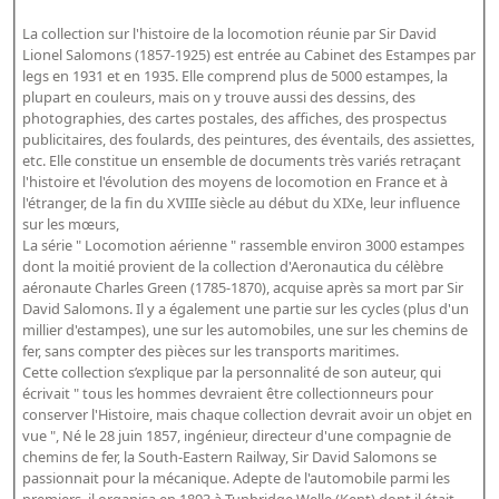
Bibliographie historique de la Bibliothèque nationale de
La collection sur l'histoire de la locomotion réunie par Sir David
France
Lionel Salomons (1857-1925) est entrée au Cabinet des Estampes par
legs en 1931 et en 1935. Elle comprend plus de 5000 estampes, la
Dictionnaire de la BnF
plupart en couleurs, mais on y trouve aussi des dessins, des
photographies, des cartes postales, des affiches, des prospectus
Dictionnaire BnF : recherche avancée
publicitaires, des foulards, des peintures, des éventails, des assiettes,
Dictionnaire BnF : index
etc. Elle constitue un ensemble de documents très variés retraçant
l'histoire et l'évolution des moyens de locomotion en France et à
Dictionnaire des fonds spéciaux et des principales collections et
l'étranger, de la fin du XVIIIe siècle au début du XIXe, leur influence
sur les mœurs,
provenances
La série " Locomotion aérienne " rassemble environ 3000 estampes
Recherche de fonds, collections et provenances
dont la moitié provient de la collection d'Aeronautica du célèbre
aéronaute Charles Green (1785-1870), acquise après sa mort par Sir
David Salomons. Il y a également une partie sur les cycles (plus d'un
L'histoire de la BnF en objets
millier d'estampes), une sur les automobiles, une sur les chemins de
Explorer
fer, sans compter des pièces sur les transports maritimes.
Cette collection s’explique par la personnalité de son auteur, qui
écrivait " tous les hommes devraient être collectionneurs pour
Organigrammes de la bibliothèque
conserver l'Histoire, mais chaque collection devrait avoir un objet en
Rapports d'activité de la Bibliothèque
vue ", Né le 28 juin 1857, ingénieur, directeur d'une compagnie de
chemins de fer, la South-Eastern Railway, Sir David Salomons se
Répertoire
passionnait pour la mécanique. Adepte de l'automobile parmi les