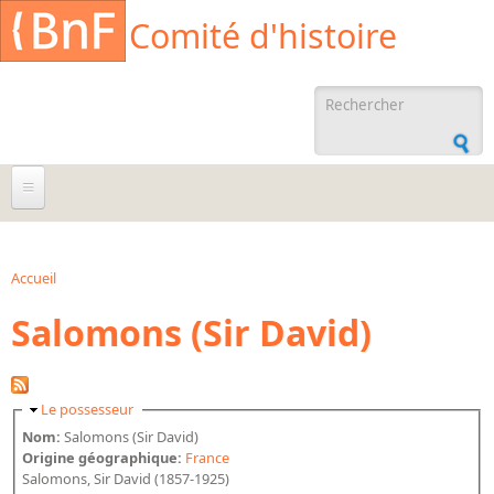
Aller au contenu principal
Cookies management panel
Comité d'histoire
Formulaire de
recherche
À propos
Agenda
Accueil
Vous êtes ici
Salomons (Sir David)
Ressources documentaires
Archives administratives
Archives orales
Masquer
Le possesseur
Bibliographies
Nom:
Salomons (Sir David)
Origine géographique:
France
Bibliographie sur la BnF
Salomons, Sir David (1857-1925)