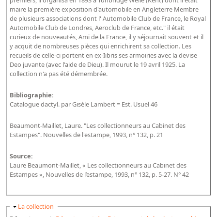
premiers, il organisa en 1893 à Tunbridge Welle (Kent) dont il était
Répertoire des catalogues d'expositions
maire la première exposition d'automobile en Angleterre Membre
Répertoire des catalogues
de plusieurs associations dont l' Automobile Club de France, le Royal
Automobile Club de Londres, Aeroclub de France, etc." il était
Répertoire des manuscrits du XXe siècle
curieux de nouveautés, Ami de la France, il y séjournait souvent et il
y acquit de nombreuses pièces qui enrichirent sa collection. Les
recueils de celle-ci portent en ex-Iibris ses armoiries avec la devise
Publications
Deo juvante (avec l'aide de Dieu). Il mourut le 19 avril 1925. La
collection n'a pas été démembrée.
Guides des sources publiés
Ouvrages et documents sur la BnF numérisés dans Gallica
Bibliographie:
Catalogue dactyl. par Gisèle Lambert = Est. Usuel 46
Revue de la Bibliothèque nationale de France
Directeurs de la Bibliothèque nationale du XIVe siècle à nos jours
Beaumont-Maillet, Laure. "Les collectionneurs au Cabinet des
Estampes". Nouvelles de l'estampe, 1993, n° 132, p. 21
Listes et biographies des directeurs de départements
Implantations de la Bibliothèque nationale de France
Source:
Laure Beaumont-Maillet, « Les collectionneurs au Cabinet des
Le fil de l'histoire (frise chonologique)
Estampes », Nouvelles de l’estampe, 1993, n° 132, p. 5-27. N° 42
La Bibliothèque nationale de France à livre ouvert
Richelieu, Bibliothèques - Musée - Galeries
Masquer
La collection
Gallica - Son histoire