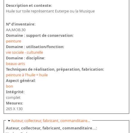
Description et contexte:
Huile sur toile représentant Euterpe ou la Musique
N° d’inventaire:
AA.MOB.30
Domaine : support de conservation:
peinture
Domaine : utilisation/fonction:
vie sociale - culturelle
Domaine : discipline:
beaux-arts
Techniques de réalisation, préparation, fabrication:
peinture à l'huile = huile
Aspect général:
bon
Intégrité:
complet
Mesures:
265 X 130
Masquer
Auteur, collecteur, fabricant, commanditaire...
Auteur, collecteur, fabricant, commanditaire...: