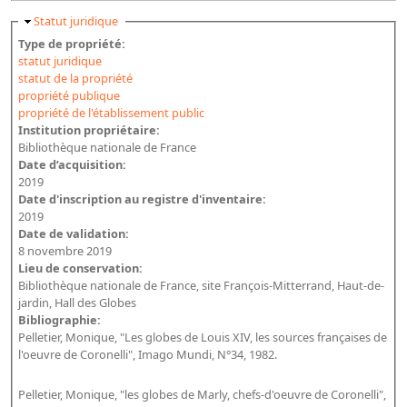
Masquer
Statut juridique
Type de propriété:
statut juridique
statut de la propriété
propriété publique
propriété de l'établissement public
Institution propriétaire:
Bibliothèque nationale de France
Date d’acquisition:
2019
Date d'inscription au registre d'inventaire:
2019
Date de validation:
8 novembre 2019
Lieu de conservation:
Bibliothèque nationale de France, site François-Mitterrand, Haut-de-
jardin, Hall des Globes
Bibliographie:
Pelletier, Monique, "Les globes de Louis XIV, les sources françaises de
l'oeuvre de Coronelli", Imago Mundi, N°34, 1982.
Pelletier, Monique, "les globes de Marly, chefs-d'oeuvre de Coronelli",