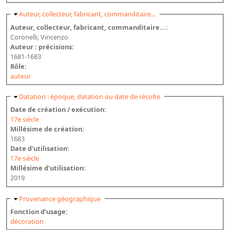
Masquer
Auteur, collecteur, fabricant, commanditaire...
Auteur, collecteur, fabricant, commanditaire...:
Coronelli, Vincenzo
Auteur : précisions:
1681-1683
Rôle:
auteur
Masquer
Datation : époque, datation ou date de récolte
Date de création / exécution:
17e siècle
Millésime de création:
1683
Date d'utilisation:
17e siècle
Millésime d'utilisation:
2019
Masquer
Provenance géographique
Fonction d’usage:
décoration