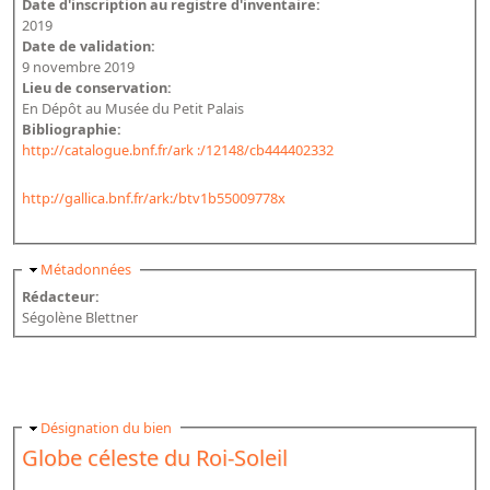
Date d'inscription au registre d'inventaire:
2019
Date de validation:
9 novembre 2019
Lieu de conservation:
En Dépôt au Musée du Petit Palais
Bibliographie:
http://catalogue.bnf.fr/ark :/12148/cb444402332
http://gallica.bnf.fr/ark:/btv1b55009778x
Masquer
Métadonnées
Rédacteur:
Ségolène Blettner
Masquer
Désignation du bien
Globe céleste du Roi-Soleil