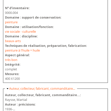
N° d’inventaire:
0000.004
Domaine : support de conservation:
peinture
Domaine : utilisation/fonction:
vie sociale - culturelle
Domaine : discipline:
beaux-arts
Techniques de réalisation, préparation, fabrication:
peinture à l'huile = huile
Aspect général:
très bon
Intégrité:
complet
Mesures:
400 X1200
Masquer
Auteur, collecteur, fabricant, commanditaire...
Auteur, collecteur, fabricant, commanditaire...:
Raysse, Martial
Auteur : précisions:
1936-...