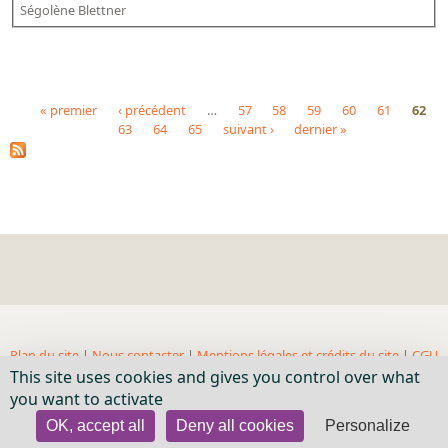
Ségolène Blettner
« premier
‹ précédent
…
57
58
59
60
61
62
63
64
65
suivant ›
dernier »
Pages
Plan du site
|
Nous contacter
|
Mentions légales et crédits du site
|
CGU
This site uses cookies and gives you control over what
| BnF, 2018- ...
you want to activate
OK, accept all
Deny all cookies
Personalize