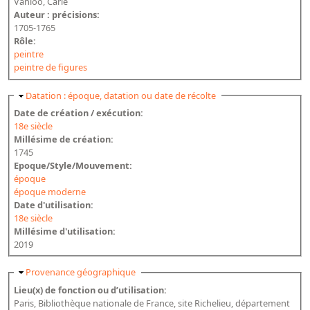
Vanloo, Carle
Auteur : précisions:
1705-1765
Rôle:
peintre
peintre de figures
Masquer
Datation : époque, datation ou date de récolte
Date de création / exécution:
18e siècle
Millésime de création:
1745
Epoque/Style/Mouvement:
époque
époque moderne
Date d'utilisation:
18e siècle
Millésime d'utilisation:
2019
Masquer
Provenance géographique
Lieu(x) de fonction ou d’utilisation:
Paris, Bibliothèque nationale de France, site Richelieu, département