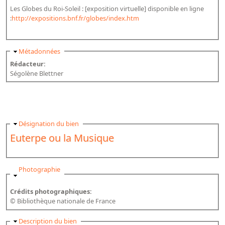
Les Globes du Roi-Soleil : [exposition virtuelle] disponible en ligne
:
http://expositions.bnf.fr/globes/index.htm
Masquer
Métadonnées
Rédacteur:
Ségolène Blettner
Masquer
Désignation du bien
Euterpe ou la Musique
Masquer
Photographie
Crédits photographiques:
© Bibliothèque nationale de France
Masquer
Description du bien