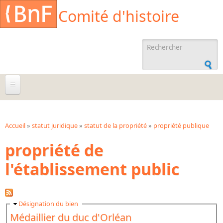
Aller au contenu principal
Cookies management panel
Comité d'histoire
Formulaire de
recherche
À propos
Agenda
Accueil
»
statut juridique
»
statut de la propriété
»
propriété publique
Vous êtes ici
propriété de
Ressources documentaires
l'établissement public
Archives administratives
Archives orales
Bibliographies
Masquer
Désignation du bien
Bibliographie sur la BnF
Médaillier du duc d'Orléan