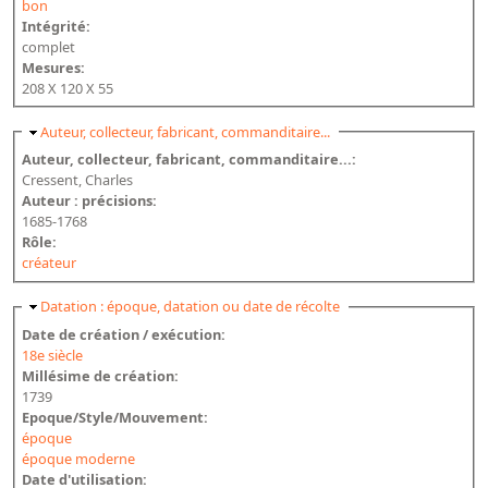
Répertoire des catalogues d'expositions
bon
Intégrité:
Répertoire des catalogues
complet
Mesures:
Répertoire des manuscrits du XXe siècle
208 X 120 X 55
Publications
Masquer
Auteur, collecteur, fabricant, commanditaire...
Auteur, collecteur, fabricant, commanditaire...:
Guides des sources publiés
Cressent, Charles
Auteur : précisions:
Ouvrages et documents sur la BnF numérisés dans Gallica
1685-1768
Rôle:
Revue de la Bibliothèque nationale de France
créateur
Directeurs de la Bibliothèque nationale du XIVe siècle à nos jours
Masquer
Datation : époque, datation ou date de récolte
Listes et biographies des directeurs de départements
Date de création / exécution:
Implantations de la Bibliothèque nationale de France
18e siècle
Millésime de création:
Le fil de l'histoire (frise chonologique)
1739
La Bibliothèque nationale de France à livre ouvert
Epoque/Style/Mouvement:
époque
Richelieu, Bibliothèques - Musée - Galeries
époque moderne
Date d'utilisation:
Gallica - Son histoire