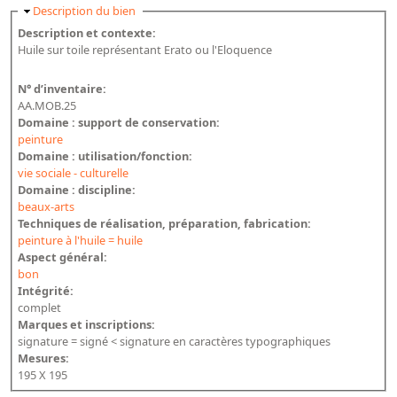
Masquer
Description du bien
Description et contexte:
Huile sur toile représentant Erato ou l'Eloquence
N° d’inventaire:
AA.MOB.25
Domaine : support de conservation:
peinture
Domaine : utilisation/fonction:
vie sociale - culturelle
Domaine : discipline:
beaux-arts
Techniques de réalisation, préparation, fabrication:
peinture à l'huile = huile
Aspect général:
bon
Intégrité:
complet
Marques et inscriptions:
signature = signé < signature en caractères typographiques
Mesures:
195 X 195