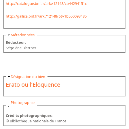
http://catalogue.bnf.fr/ark:/12148/cb44294151c
http://gallica.bnf.fr/ark:/12148/btv1b550093485
Masquer
Métadonnées
Rédacteur:
Ségolène Blettner
Masquer
Désignation du bien
Erato ou l'Eloquence
Masquer
Photographie
Crédits photographiques:
© Bibliothèque nationale de France