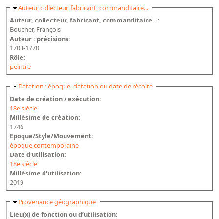
Masquer
Auteur, collecteur, fabricant, commanditaire...
Auteur, collecteur, fabricant, commanditaire...:
Boucher, François
Auteur : précisions:
1703-1770
Rôle:
peintre
Masquer
Datation : époque, datation ou date de récolte
Date de création / exécution:
18e siècle
Millésime de création:
1746
Epoque/Style/Mouvement:
époque contemporaine
Date d'utilisation:
18e siècle
Millésime d'utilisation:
2019
Masquer
Provenance géographique
Lieu(x) de fonction ou d’utilisation: