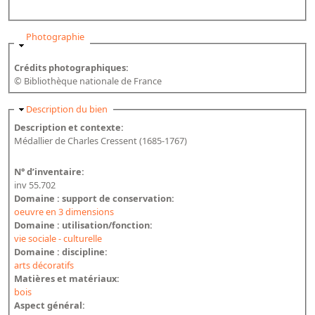
Bibliographie historique de la Bibliothèque nationale de
France
Masquer
Photographie
Dictionnaire de la BnF
Crédits photographiques:
Dictionnaire BnF : recherche avancée
© Bibliothèque nationale de France
Dictionnaire BnF : index
Masquer
Description du bien
Description et contexte:
Dictionnaire des fonds spéciaux et des principales collections et
Médallier de Charles Cressent (1685-1767)
provenances
Recherche de fonds, collections et provenances
N° d’inventaire:
inv 55.702
L'histoire de la BnF en objets
Domaine : support de conservation:
oeuvre en 3 dimensions
Explorer
Domaine : utilisation/fonction:
vie sociale - culturelle
Organigrammes de la bibliothèque
Domaine : discipline:
arts décoratifs
Rapports d'activité de la Bibliothèque
Matières et matériaux:
bois
Répertoire
Aspect général: