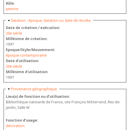
Rôle:
peintre
Masquer
Datation : époque, datation ou date de récolte
Date de création / exécution:
20e siècle
Millésime de création:
1997
Epoque/Style/Mouvement:
époque contemporaine
Date d'utilisation:
20e siècle
Millésime d'utilisation:
1997
Masquer
Provenance géographique
Lieu(x) de fonction ou d’utilisation:
Bibliothèque natioanle de France, site François-Mitterrand, Rez-de-
jardin, Salle W
Fonction d’usage:
décoration