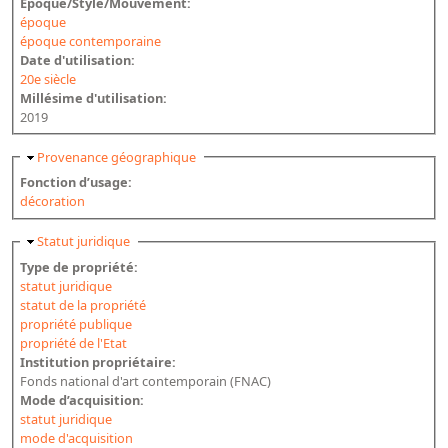
Epoque/Style/Mouvement:
époque
Dépôt de la Commission de récupération artistique
époque contemporaine
Date d'utilisation:
Appels
20e siècle
Millésime d'utilisation:
Appel à chercheurs : bourse Comité d’histoire de la BnF
2019
Appel à projets
Masquer
Provenance géographique
Recherche de sujets de recherche
Fonction d’usage:
décoration
Faire une suggestion de recherche
Masquer
Statut juridique
Fournir un témoignage et/ou un document
Type de propriété:
statut juridique
statut de la propriété
propriété publique
propriété de l'Etat
Institution propriétaire:
Fonds national d'art contemporain (FNAC)
Mode d’acquisition:
statut juridique
mode d'acquisition