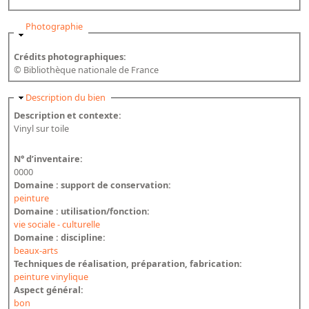
Bibliographie historique de la Bibliothèque nationale de
France
Masquer
Photographie
Dictionnaire de la BnF
Crédits photographiques:
© Bibliothèque nationale de France
Dictionnaire BnF : recherche avancée
Dictionnaire BnF : index
Masquer
Description du bien
Description et contexte:
Dictionnaire des fonds spéciaux et des principales collections et
Vinyl sur toile
provenances
N° d’inventaire:
Recherche de fonds, collections et provenances
0000
Domaine : support de conservation:
L'histoire de la BnF en objets
peinture
Domaine : utilisation/fonction:
Explorer
vie sociale - culturelle
Domaine : discipline:
Organigrammes de la bibliothèque
beaux-arts
Techniques de réalisation, préparation, fabrication:
Rapports d'activité de la Bibliothèque
peinture vinylique
Répertoire
Aspect général:
bon