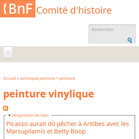
Aller au contenu principal
Cookies management panel
Comité d'histoire
Formulaire de
recherche
À propos
Agenda
Accueil
»
technique peinture = peinture
Vous êtes ici
peinture vinylique
Ressources documentaires
Archives administratives
Archives orales
Masquer
Désignation du bien
Picasso aurait dû pêcher à Antibes avec les
Bibliographies
Marsupilamis et Betty Boop
Bibliographie sur la BnF