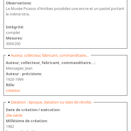
Répertoire des catalogues d'expositions
Observations:
Le Musée Picasso d'Antibes possèdes une encre et un pastel portant
Répertoire des catalogues
le même titre.
Répertoire des manuscrits du XXe siècle
Intégrité:
complet
Publications
Mesures:
300X200
Guides des sources publiés
Masquer
Auteur, collecteur, fabricant, commanditaire...
Ouvrages et documents sur la BnF numérisés dans Gallica
Auteur, collecteur, fabricant, commanditaire...:
Revue de la Bibliothèque nationale de France
Messagier, Jean
Auteur : précisions:
Directeurs de la Bibliothèque nationale du XIVe siècle à nos jours
1920-1999
Listes et biographies des directeurs de départements
Rôle:
créateur
Implantations de la Bibliothèque nationale de France
Le fil de l'histoire (frise chonologique)
Masquer
Datation : époque, datation ou date de récolte
Date de création / exécution:
La Bibliothèque nationale de France à livre ouvert
20e siècle
Richelieu, Bibliothèques - Musée - Galeries
Millésime de création:
1982
Gallica - Son histoire