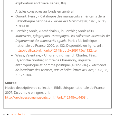
exploration and travel series ; 84).
Articles consacrés au fonds en général
Omont, Henri, « Catalogue des manuscrits américains de la
Bibliothèque nationale »,
Revue des bibliothèques
, 1925, n° 35,
p. 90-110.
Berthier, Annie, « Américain », in Berthier, Annie (dir.),
Manuscrits, xylographes, estampages : les collections orientales du
Département des manuscrits : guide
, Paris : Bibliothèque
nationale de France, 2000, p. 132. Disponible en ligne, url :
http://gallica.bnf.fr/ark:/12148/bpt6k209175g/f132.item
.
Weiss, Valentine, « Un grand normand : Charles, Félix,
Hyacinthe Gouhier, comte de Charencey, linguiste,
anthropologue et homme politique (1832-1916) »,
Mémoires
de l’Académie des sciences, arts et belles-lettres de Caen
, 1998, 36,
p. 175-204.
Source:
Notice descriptive de collection, Bibliothèque nationale de France,
2007. Disponible en ligne, url :
http://archivesetmanuscrits.bnf.fr/ark:/12148/cc4408r
.
Masquer
La collection