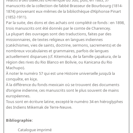
relatifs à des dialectes d’Amérique du Sud, puis, en 1883, 37
Répertoire des catalogues d'expositions
manuscrits de la collection de l’abbé Brasseur de Bourbourg (1814-
Répertoire des catalogues
1874) provenant eux-mêmes de la bibliothèque d’Alphonse Pinart
(1852-1911).
Répertoire des manuscrits du XXe siècle
Par la suite, des dons et des achats ont complété ce fonds : en 1898,
trois manuscrits ont été donnés par le comte de Charencey.
La plupart des ouvrages sont des traductions, faites par des
Publications
missionnaires, de textes religieux en langues indiennes
(catéchismes, vies de saints, doctrine, sermons, sacrements) et de
Guides des sources publiés
nombreux vocabulaires et grammaires, parfois de langues
actuellement disparues (cf. Kitemoka, de la famille çapakura, de la
Ouvrages et documents sur la BnF numérisés dans Gallica
région des rives du Rio Blanco en Bolivie, ou Kanicana du Rio
Revue de la Bibliothèque nationale de France
Machupo).
À noter le numéro 57 qui est une Histoire universelle jusqu’à la
Directeurs de la Bibliothèque nationale du XIVe siècle à nos jours
conquête, en kiçe.
Listes et biographies des directeurs de départements
À la différence du fonds mexicain où se trouvent des documents
d’origine indienne, ces manuscrits sont le plus souvent de mains
Implantations de la Bibliothèque nationale de France
européennes.
Tous sont en écriture latine, excepté le numéro 34 en hiéroglyphes
Le fil de l'histoire (frise chonologique)
des Indiens Mikemak de Terre-Neuve.
La Bibliothèque nationale de France à livre ouvert
Bibliographie:
Richelieu, Bibliothèques - Musée - Galeries
Catalogue imprimé
Gallica - Son histoire