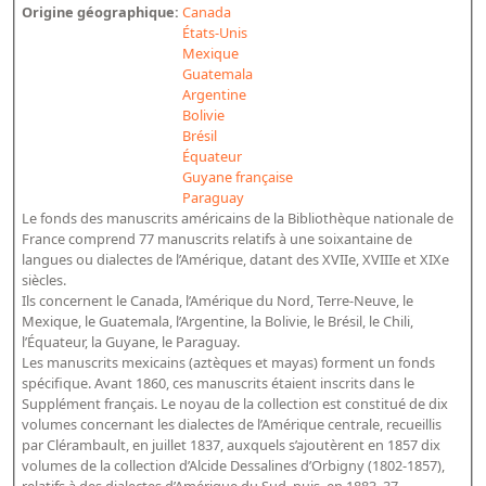
Origine géographique:
Canada
Bibliographie historique de la Bibliothèque nationale de
États-Unis
France
Mexique
Guatemala
Dictionnaire de la BnF
Argentine
Bolivie
Dictionnaire BnF : recherche avancée
Brésil
Dictionnaire BnF : index
Équateur
Guyane française
Dictionnaire des fonds spéciaux et des principales collections et
Paraguay
Le fonds des manuscrits américains de la Bibliothèque nationale de
provenances
France comprend 77 manuscrits relatifs à une soixantaine de
Recherche de fonds, collections et provenances
langues ou dialectes de l’Amérique, datant des XVIIe, XVIIIe et XIXe
siècles.
Ils concernent le Canada, l’Amérique du Nord, Terre-Neuve, le
L'histoire de la BnF en objets
Mexique, le Guatemala, l’Argentine, la Bolivie, le Brésil, le Chili,
Explorer
l’Équateur, la Guyane, le Paraguay.
Les manuscrits mexicains (aztèques et mayas) forment un fonds
spécifique. Avant 1860, ces manuscrits étaient inscrits dans le
Organigrammes de la bibliothèque
Supplément français. Le noyau de la collection est constitué de dix
Rapports d'activité de la Bibliothèque
volumes concernant les dialectes de l’Amérique centrale, recueillis
par Clérambault, en juillet 1837, auxquels s’ajoutèrent en 1857 dix
Répertoire
volumes de la collection d’Alcide Dessalines d’Orbigny (1802-1857),