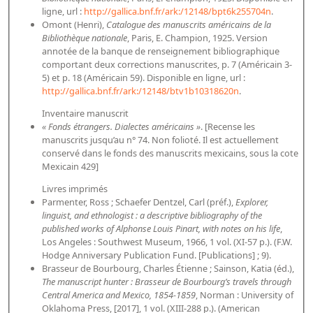
ligne, url :
http://gallica.bnf.fr/ark:/12148/bpt6k255704n
.
Omont (Henri),
Catalogue des manuscrits américains de la
Bibliothèque nationale
, Paris, E. Champion, 1925. Version
annotée de la banque de renseignement bibliographique
comportant deux corrections manuscrites, p. 7 (Américain 3-
5) et p. 18 (Américain 59). Disponible en ligne, url :
http://gallica.bnf.fr/ark:/12148/btv1b10318620n
.
Inventaire manuscrit
« Fonds étrangers. Dialectes américains »
. [Recense les
manuscrits jusqu’au n° 74. Non folioté. Il est actuellement
conservé dans le fonds des manuscrits mexicains, sous la cote
Mexicain 429]
Livres imprimés
Parmenter, Ross ; Schaefer Dentzel, Carl (préf.),
Explorer,
linguist, and ethnologist : a descriptive bibliography of the
published works of Alphonse Louis Pinart, with notes on his life
,
Los Angeles : Southwest Museum, 1966, 1 vol. (XI-57 p.). (F.W.
Hodge Anniversary Publication Fund. [Publications] ; 9).
Brasseur de Bourbourg, Charles Étienne ; Sainson, Katia (éd.),
The manuscript hunter : Brasseur de Bourbourg’s travels through
Central America and Mexico, 1854-1859
, Norman : University of
Oklahoma Press, [2017], 1 vol. (XIII-288 p.). (American