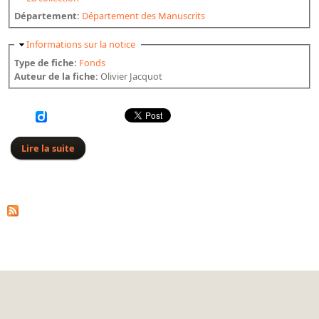
Département:
Département des Manuscrits
Masquer
Informations sur la notice
Type de fiche:
Fonds
Auteur de la fiche:
Olivier Jacquot
Lire la suite
de Américain