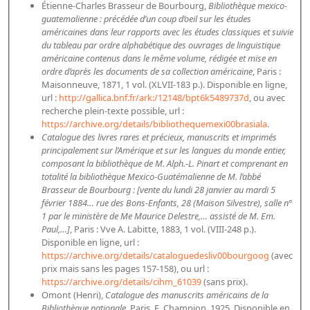
Étienne-Charles Brasseur de Bourbourg,
Bibliothèque mexico-
Dépôt de la Commission de récupération artistique
guatemalienne : précédée d’un coup d’oeil sur les études
américaines dans leur rapports avec les études classiques et suivie
du tableau par ordre alphabétique des ouvrages de linguistique
Appels
américaine contenus dans le même volume, rédigée et mise en
ordre d’après les documents de sa collection américaine
, Paris :
Appel à chercheurs : bourse Comité d’histoire de la BnF
Maisonneuve, 1871, 1 vol. (XLVII-183 p.). Disponible en ligne,
Appel à projets
url :
http://gallica.bnf.fr/ark:/12148/bpt6k5489737d
, ou avec
recherche plein-texte possible, url :
Recherche de sujets de recherche
https://archive.org/details/bibliothequemexi00brasiala
.
Catalogue des livres rares et précieux, manuscrits et imprimés
Faire une suggestion de recherche
principalement sur l’Amérique et sur les langues du monde entier,
composant la bibliothèque de M. Alph.-L. Pinart et comprenant en
Fournir un témoignage et/ou un document
totalité la bibliothèque Mexico-Guatémalienne de M. l’abbé
Brasseur de Bourbourg : [vente du lundi 28 janvier au mardi 5
février 1884… rue des Bons-Enfants, 28 (Maison Silvestre), salle n°
1 par le ministère de Me Maurice Delestre,… assisté de M. Em.
Paul,…]
, Paris : Vve A. Labitte, 1883, 1 vol. (VIII-248 p.).
Disponible en ligne, url :
https://archive.org/details/cataloguedesliv00bourgoog
(avec
prix mais sans les pages 157-158), ou url :
https://archive.org/details/cihm_61039
(sans prix).
Omont (Henri),
Catalogue des manuscrits américains de la
Bibliothèque nationale
, Paris, E. Champion, 1925. Disponible en