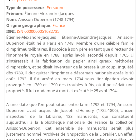
Bibliographie historique de la Bibliothèque nationale de
Type de possesseur:
Personne
France
Prénom:
Étienne-Alexandre-Jacques
Nom:
Anisson-Duperron (1748-1794)
Dictionnaire de la BnF
Origine géographique:
France
ISNI:
ISN:0000000051682735
Dictionnaire BnF : recherche avancée
Étienne-Alexandre-Jacques Étienne-Alexandre-Jacques Anisson-
Duperron était né à Paris en 1748. Membre d’une célèbre famille
Dictionnaire BnF : index
d’imprimeurs-libraires, il succéda à son père en tant que directeur de
l’imprimerie royale en 1788, après l’avoir secondé depuis 1765. Il
Dictionnaire des fonds spéciaux et des principales collections et
s’intéressait à la fabrication du papier ainsi qu’aux méthodes
provenances
d’impression, et se disait inventeur de la presse à un coup. Inquiété
dès 1789, il dut quitter l’Imprimerie désormais nationale après le 10
Recherche de fonds, collections et provenances
août 1792. Il fut arrêté en mars 1794 sous l’inculpation d’avoir
provoqué en 1789 et 1790 des troubles à Ris, où il possédait une
L'histoire de la BnF en objets
propriété. Il fut condamné à mort et exécuté le 25 avril 1794.
Explorer
A une date que l’on peut situer entre la mi-1792 et 1794, Anisson-
Duperron avait acquis de Joseph d’Hemery (1722-1806), ancien
Organigrammes de la bibliothèque
inspecteur de la Librairie, 133 manuscrits, qui constituent
Rapports d'activité de la Bibliothèque
aujourd’hui à la Bibliothèque nationale de France la collection
Anisson-Duperron. Cet ensemble de manuscrits serait plus
Répertoire
justement nommé "Archives de l’Inspection de la Librairie". En effet,