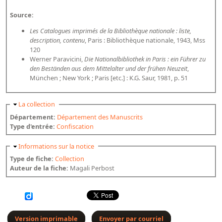
Dépôt de la Commission de récupération artistique
Source:
Les Catalogues imprimés de la Bibliothèque nationale : liste,
Appels
description, contenu
, Paris : Bibliothèque nationale, 1943, Mss
120
Appel à chercheurs : bourse Comité d’histoire de la BnF
Werner Paravicini,
Die Nationalbibliothek in Paris : ein Führer zu
den Beständen aus dem Mittelalter und der frühen Neuzeit
,
Appel à projets
München ; New York ; Paris [etc.] : K.G. Saur, 1981, p. 51
Recherche de sujets de recherche
Masquer
La collection
Faire une suggestion de recherche
Département:
Département des Manuscrits
Fournir un témoignage et/ou un document
Type d'entrée:
Confiscation
Masquer
Informations sur la notice
Type de fiche:
Collection
Auteur de la fiche:
Magali Perbost
Version imprimable
Envoyer par courriel