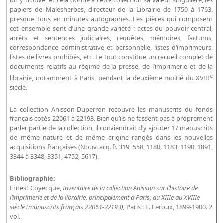
on y trouve, et cela donne à cette collection sa valeur singulière, les
Répertoire des catalogues d'expositions
papiers de Malesherbes, directeur de la Librairie de 1750 à 1763,
Répertoire des catalogues
presque tous en minutes autographes. Les pièces qui composent
cet ensemble sont d’une grande variété : actes du pouvoir central,
Répertoire des manuscrits du XXe siècle
arrêts et sentences judiciaires, requêtes, mémoires, factums,
correspondance administrative et personnelle, listes d’imprimeurs,
listes de livres prohibés, etc. Le tout constitue un recueil complet de
Publications
documents relatifs au régime de la presse, de l’imprimerie et de la
e
librairie, notamment à Paris, pendant la deuxième moitié du XVIII
Guides des sources publiés
siècle.
Ouvrages et documents sur la BnF numérisés dans Gallica
La collection Anisson-Duperron recouvre les manuscrits du fonds
Revue de la Bibliothèque nationale de France
français cotés 22061 à 22193. Bien qu’ils ne fassent pas à proprement
Directeurs de la Bibliothèque nationale du XIVe siècle à nos jours
parler partie de la collection, il conviendrait d’y ajouter 17 manuscrits
de même nature et de même origine rangés dans les nouvelles
Listes et biographies des directeurs de départements
acquisitions françaises (Nouv. acq. fr. 319, 558, 1180, 1183, 1190, 1891,
3344 à 3348, 3351, 4752, 5617).
Implantations de la Bibliothèque nationale de France
Le fil de l'histoire (frise chonologique)
Bibliographie:
Ernest Coyecque,
Inventaire de la collection Anisson sur l’histoire de
La Bibliothèque nationale de France à livre ouvert
l’imprimerie et de la librairie, principalement à Paris, du XIIIe au XVIIIe
Richelieu, Bibliothèques - Musée - Galeries
siècle (manuscrits français 22061-22193),
Paris : E. Leroux, 1899-1900. 2
vol.
Gallica - Son histoire