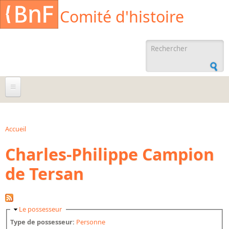
Aller au contenu principal
Cookies management panel
Comité d'histoire
Formulaire de
recherche
À propos
Agenda
Accueil
Vous êtes ici
Charles-Philippe Campion
Ressources documentaires
de Tersan
Archives administratives
Archives orales
Bibliographies
Masquer
Le possesseur
Bibliographie sur la BnF
Type de possesseur:
Personne