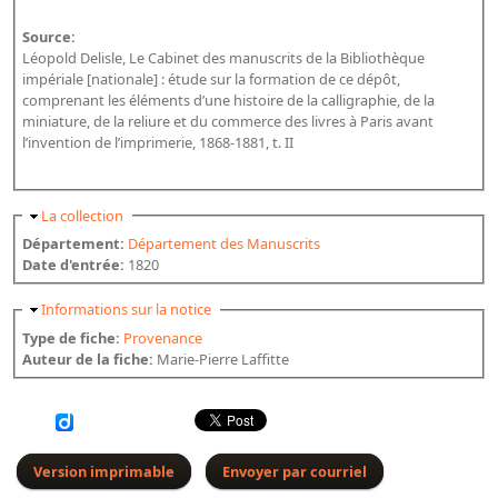
Dépôt de la Commission de récupération artistique
Source:
Léopold Delisle, Le Cabinet des manuscrits de la Bibliothèque
Appels
impériale [nationale] : étude sur la formation de ce dépôt,
comprenant les éléments d’une histoire de la calligraphie, de la
Appel à chercheurs : bourse Comité d’histoire de la BnF
miniature, de la reliure et du commerce des livres à Paris avant
l’invention de l’imprimerie, 1868-1881, t. II
Appel à projets
Recherche de sujets de recherche
Masquer
La collection
Faire une suggestion de recherche
Département:
Département des Manuscrits
Date d'entrée:
1820
Fournir un témoignage et/ou un document
Masquer
Informations sur la notice
Type de fiche:
Provenance
Auteur de la fiche:
Marie-Pierre Laffitte
Version imprimable
Envoyer par courriel