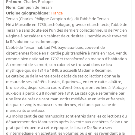
Prénom:
Charles-Philippe
Bibliographie historique de la Bibliothèque nationale de
Nom:
Campion de Tersan
France
Origine géographique:
France
Tersan (Charles-Philippe Campion de), dit l'abbé de Tersan
Dictionnaire de la BnF
Né à Marseille en 1736, archéologue, graveur et architecte, l'abbé de
Tersan a sans doute été l'un des derniers collectionneurs de l'Ancien
Dictionnaire BnF : recherche avancée
Régime à posséder un cabinet de curiosités. Il semble avoir traversé
la Révolution sans dommage.
Dictionnaire BnF : index
L'abbé de Tersan habitait l'Abbaye-aux-bois, couvent de
cisterciennes fondé en Picardie puis transféré à Paris en 1654, vendu
Dictionnaire des fonds spéciaux et des principales collections et
comme bien national en 1797 et transformé en maison d'habitation.
provenances
Au moment de sa mort, son cabinet se trouvait dans ce lieu
mythique qui, de 1814 à 1849, a accueilli Madame Récamier.
Recherche de fonds, collections et provenances
Le catalogue de la vente après décès de ses collections donne la
mesure de ses intérêts: bustes, figurines…, en terre cuite, albâtre,
L'histoire de la BnF en objets
bronze etc., dispersés au cours d'enchères qui ont eu lieu à l'Abbaye-
aux-Bois à partir du 8 novembre 1819. Le catalogue se termine par
Explorer
une liste de près de cent manuscrits médiévaux en latin et français,
de quatre-vingts manuscrits modernes, et d'une quinzaine de
Organigrammes de la bibliothèque
manuscrits orientaux.
Rapports d'activité de la Bibliothèque
Au moins cent de ces manuscrits sont entrés dans les collections du
département des Manuscrits après la vente aux enchères. Selon une
Répertoire
pratique fréquente à cette époque, le libraire De Bure a servi
d'intermédiaire, en achetant les volumes puis en les revendant à la