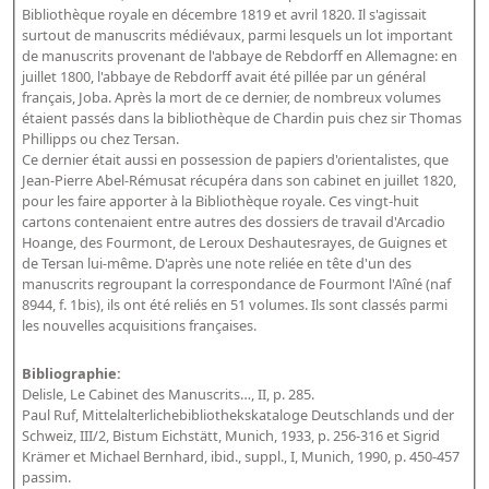
Répertoire des catalogues d'expositions
Bibliothèque royale en décembre 1819 et avril 1820. Il s'agissait
surtout de manuscrits médiévaux, parmi lesquels un lot important
Répertoire des catalogues
de manuscrits provenant de l'abbaye de Rebdorff en Allemagne: en
Répertoire des manuscrits du XXe siècle
juillet 1800, l'abbaye de Rebdorff avait été pillée par un général
français, Joba. Après la mort de ce dernier, de nombreux volumes
étaient passés dans la bibliothèque de Chardin puis chez sir Thomas
Publications
Phillipps ou chez Tersan.
Ce dernier était aussi en possession de papiers d'orientalistes, que
Guides des sources publiés
Jean-Pierre Abel-Rémusat récupéra dans son cabinet en juillet 1820,
pour les faire apporter à la Bibliothèque royale. Ces vingt-huit
Ouvrages et documents sur la BnF numérisés dans Gallica
cartons contenaient entre autres des dossiers de travail d'Arcadio
Hoange, des Fourmont, de Leroux Deshautesrayes, de Guignes et
Revue de la Bibliothèque nationale de France
de Tersan lui-même. D'après une note reliée en tête d'un des
Directeurs de la Bibliothèque nationale du XIVe siècle à nos jours
manuscrits regroupant la correspondance de Fourmont l'Aîné (naf
8944, f. 1bis), ils ont été reliés en 51 volumes. Ils sont classés parmi
Listes et biographies des directeurs de départements
les nouvelles acquisitions françaises.
Implantations de la Bibliothèque nationale de France
Bibliographie:
Le fil de l'histoire (frise chonologique)
Delisle, Le Cabinet des Manuscrits…, II, p. 285.
La Bibliothèque nationale de France à livre ouvert
Paul Ruf, Mittelalterlichebibliothekskataloge Deutschlands und der
Schweiz, III/2, Bistum Eichstätt, Munich, 1933, p. 256-316 et Sigrid
Richelieu, Bibliothèques - Musée - Galeries
Krämer et Michael Bernhard, ibid., suppl., I, Munich, 1990, p. 450-457
passim.
Gallica - Son histoire